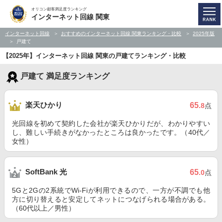
オリコン顧客満足度ランキング
インターネット回線 関東
インターネット回線
おすすめのインターネット回線 関東ランキング・比較
2025年版
戸建て
【2025年】インターネット回線 関東の戸建てランキング・比較
戸建て 満足度ランキング
楽天ひかり
65
.8
点
光回線を初めて契約した会社が楽天ひかりだが、わかりやすい
し、難しい手続きがなかったところは良かったです。（40代／
女性）
SoftBank 光
65
.0
点
5Gと2Gの2系統でWi-Fiが利用できるので、一方が不調でも他
方に切り替えると安定してネットにつなげられる場合がある。
（60代以上／男性）