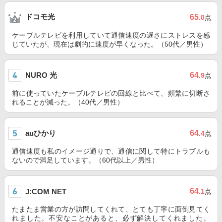
ドコモ光
65
.0
点
ケーブルテレビを利用していて通信速度の遅さにストレスを感
じていたが、現在は劇的に速度が早くなった。（50代／男性）
NURO 光
64
.9
点
前に使っていたケーブルテレビの回線と比べて、頻繁に切断さ
れることが減った。（40代／男性）
auひかり
64
.4
点
通信速度も私のイメージ通りで、通信に関して特にトラブルも
ないので満足しています。（60代以上／男性）
64
J:COM NET
.1
点
たまたま営業の方が訪問してくれて、とても丁寧に面倒見てく
れました。不安なことがあると、必ず解決してくれました。