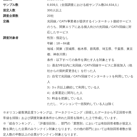
サンプル数
6,939人（全国調査における総サンプル数24,634人）
規定人数
300人以上
調査企業数
20社
定義
光回線／CATV事業者が提供するインターネット接続サービス
のうち、関東エリアにある個人向けの光回線／CATV回線に対
応したサービス
調査対象者
性別：指定なし
年齢：18～84歳
地域：関東（茨城県、栃木県、群馬県、埼玉県、千葉県、東京
都、神奈川県）
条件：以下すべての条件を満たす人を対象とする
1）過去5年以内に光回線／CATV回線サービスに新規加入（他
社からの契約変更含む）を行った人
2）自宅で光回線／CATV回線でインターネットを利用している
人
3）3ヶ月以上継続して利用している人
4）企業選定に関与した人
5）料金を把握している人
ただし、マンションで一括契約している人は除く
※オリコン顧客満足度ランキングは、データクリーニング（回収したデータから不正回答や異
常値を排除）および調査対象者条件から外れた回答を除外した上で作成しています。
※「総合ランキング」、「評価項目別」、部門の「業態別」においては有効回答者数が規定人
数を満たした企業のみランクイン対象となります。その他の部門においては有効回答者数が規
定人数の半数以上の企業がランクイン対象となります。