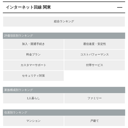
インターネット回線 関東
総合ランキング
評価項目別ランキング
加入・開通手続き
通信速度・安定性
料金プラン
コストパフォーマンス
カスタマーサポート
付帯サービス
セキュリティ対策
家族構成別ランキング
1人暮らし
ファミリー
住居別ランキング
マンション
戸建て