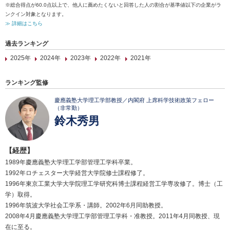
※総合得点が60.0点以上で、他人に薦めたくないと回答した人の割合が基準値以下の企業がラ
ンクイン対象となります。
≫ 詳細はこちら
過去ランキング
2025年
2024年
2023年
2022年
2021年
ランキング監修
慶應義塾大学理工学部教授／内閣府 上席科学技術政策フェロー
（非常勤）
鈴木秀男
【経歴】
1989年慶應義塾大学理工学部管理工学科卒業。
1992年ロチェスター大学経営大学院修士課程修了。
1996年東京工業大学大学院理工学研究科博士課程経営工学専攻修了。博士（工
学）取得。
1996年筑波大学社会工学系・講師。2002年6月同助教授。
2008年4月慶應義塾大学理工学部管理工学科・准教授。2011年4月同教授、現
在に至る。