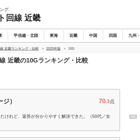
ング
ト回線 近畿
東
甲信越・北陸
東海
近畿
中国
四国
九州
線 近畿ランキング・比較
2025年版
10G
線 近畿の10Gランキング・比較
70
ージ）
.3
点
たけれど、返答が分かりやすく解決できた。（50代／女
PR