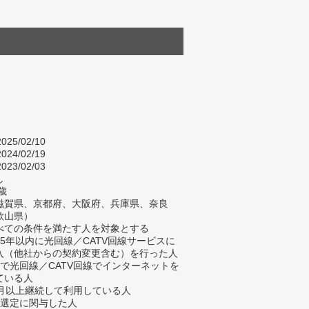
025/02/10
024/02/19
023/02/03
し
歳
滋賀県、京都府、大阪府、兵庫県、奈良
歌山県）
べての条件を満たす人を対象とする
去5年以内に光回線／CATV回線サービスに
入（他社からの契約変更含む）を行った人
宅で光回線／CATV回線でインターネットを
ている人
ヶ月以上継続して利用している人
業選定に関与した人