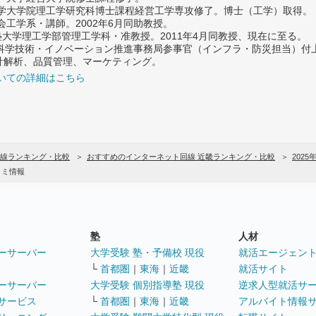
大学大学院理工学研究科博士課程経営工学専攻修了。博士（工学）取得。
社会工学系・講師。2002年6月同助教授。
義塾大学理工学部管理工学科・准教授。2011年4月同教授、現在に至る。
府 科学技術・イノベーション推進事務局参事官（インフラ・防災担当）
計解析、品質管理、マーケティング。
いての詳細はこちら
線ランキング・比較
おすすめのインターネット回線 近畿ランキング・比較
2025
コミ情報
塾
人材
ーサーバー
大学受験 塾・予備校 現役
就活エージェン
└
首都圏
｜
東海
｜
近畿
就活サイト
ーサーバー
大学受験 個別指導塾 現役
逆求人型就活サ
サービス
└
首都圏
｜
東海
｜
近畿
アルバイト情報