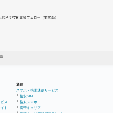
付上席科学技術政策フェロー（非常勤）
年版
通信
ト
スマホ・携帯通信サービス
└
格安SIM
ービス
└
格安スマホ
サイト
└
携帯キャリア