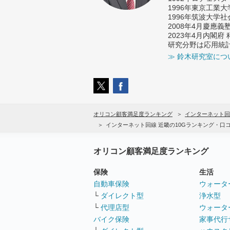
1996年東京工業
1996年筑波大学
2008年4月慶應
2023年4月内閣
研究分野は応用統
≫ 鈴木研究室につ
オリコン顧客満足度ランキング
インターネット回
インターネット回線 近畿の10Gランキング・口
オリコン顧客満足度ランキング
保険
生活
自動車保険
ウォータ
└
ダイレクト型
浄水型
└
代理店型
ウォータ
バイク保険
家事代行