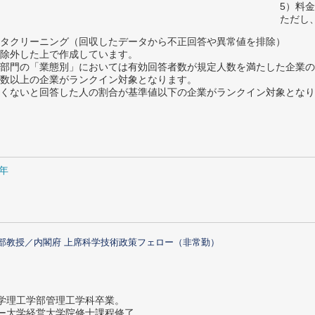
5）料
ただし
タクリーニング（回収したデータから不正回答や異常値を排除）
除外した上で作成しています。
部門の「業態別」においては有効回答者数が規定人数を満たした企業の
数以上の企業がランクイン対象となります。
めたくないと回答した人の割合が基準値以下の企業がランクイン対象とな
1年
部教授／内閣府 上席科学技術政策フェロー（非常勤）
大学理工学部管理工学科卒業。
ター大学経営大学院修士課程修了。