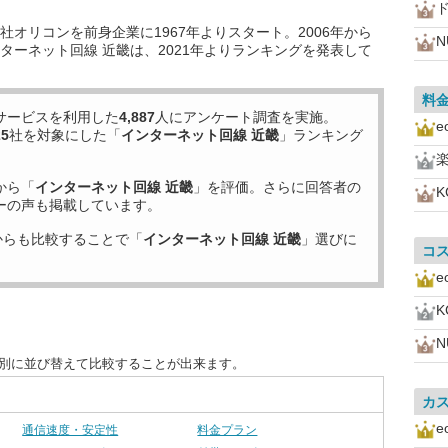
オリコンを前身企業に1967年よりスタート。2006年から
N
ターネット回線 近畿は、2021年よりランキングを発表して
料
サービスを利用した
4,887
人にアンケート調査を実施。
25
社を対象にした「
インターネット回線 近畿
」ランキング
から「
インターネット回線 近畿
」を評価。さらに回答者の
ーの声も掲載しています。
からも比較することで「
インターネット回線 近畿
」選びに
コ
N
目別に並び替えて比較することが出来ます。
カ
通信速度・安定性
料金プラン