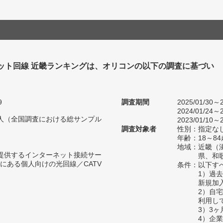
ット回線 近畿ランキングは、オリコンの以下の調査に基づい
9
調査期間
2025/01/30～2
2024/01/24～2
87人（全国調査における総サンプル
2023/01/10～2
調査対象者
性別：指定な
年齢：18～84
地域：近畿（
が提供するインターネット接続サー
県、和
にある個人向けの光回線／CATV
条件：以下す
1）過
新規加
2）自
利用し
3）3
4）企