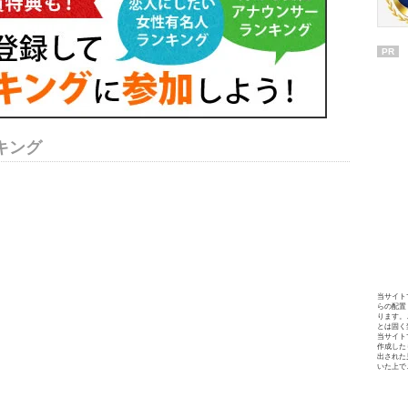
PR
キング
当サイト
らの配置
ります。
とは固く
当サイト
作成した
出された
いた上で