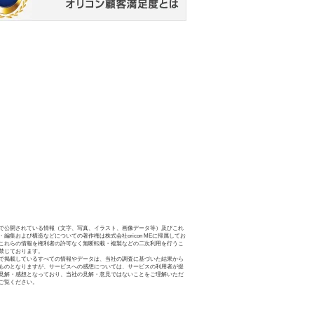
で公開されている情報（文字、写真、イラスト、画像データ等）及びこれ
・編集および構造などについての著作権は株式会社oricon MEに帰属してお
これらの情報を権利者の許可なく無断転載・複製などの二次利用を行うこ
禁じております。
で掲載しているすべての情報やデータは、当社の調査に基づいた結果から
ものとなりますが、サービスへの感想については、サービスの利用者が提
見解・感想となっており、当社の見解・意見ではないことをご理解いただ
ご覧ください。