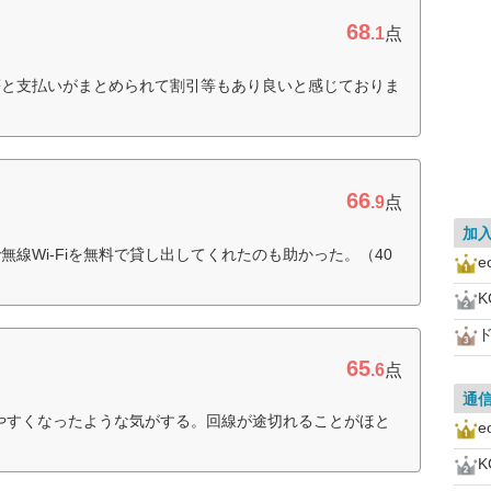
68
.1
点
等と支払いがまとめられて割引等もあり良いと感じておりま
66
.9
点
加
線Wi-Fiを無料で貸し出してくれたのも助かった。（40
65
.6
点
通
がりやすくなったような気がする。回線が途切れることがほと