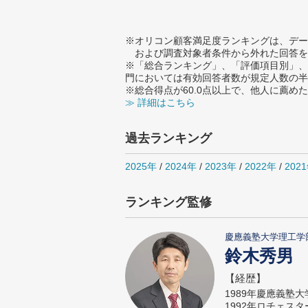
※オリコン顧客満足度ランキングは、デー
および調査対象者条件から外れた回答を
※「総合ランキング」、「評価項目別」、
門においては有効回答者数が規定人数の半
※総合得点が60.0点以上で、他人に薦
≫ 詳細はこちら
過去ランキング
2025年
/
2024年
/
2023年
/
2022年
/
202
ランキング監修
慶應義塾大学理工学
鈴木秀男
【経歴】
1989年慶應義塾
1992年ロチェス