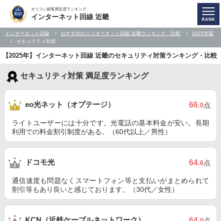
オリコン顧客満足度ランキング
インターネット回線 近畿
インターネット回線
おすすめのインターネット回線 近畿ランキング・比較
2025年版
セキュリティ対策
【2025年】インターネット回線 近畿のセキュリティ対策ランキング・比較
セキュリティ対策 満足度ランキング
eo光ネット（オプテージ）
66
.0
点
ライトユーザーには十分です。光電話の基本料金が安い。長期
利用での料金割引制度がある。（60代以上／男性）
ドコモ光
64
.6
点
通信速度も問題なくスマートフォン等と支払いがまとめられて
割引等もあり良いと感じております。（30代／女性）
KCN（近鉄ケーブルネットワーク）
64
.0
点