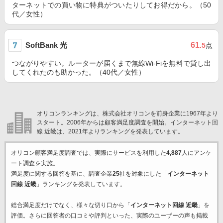
ターネットでの買い物に特典がついたりしてお得だから。（50
代／女性）
SoftBank 光
61
.5
点
つながりやすい。ルーターが届くまで無線Wi-Fiを無料で貸し出
してくれたのも助かった。（40代／女性）
オリコンランキングは、株式会社オリコンを前身企業に1967年より
スタート。2006年からは顧客満足度調査を開始。インターネット回
線 近畿は、2021年よりランキングを発表しています。
オリコン顧客満足度調査では、実際にサービスを利用した
4,887
人にアンケ
ート調査を実施。
満足度に関する回答を基に、調査企業
25
社を対象にした「
インターネット
回線 近畿
」ランキングを発表しています。
総合満足度だけでなく、様々な切り口から「
インターネット回線 近畿
」を
評価。さらに回答者の口コミや評判といった、実際のユーザーの声も掲載