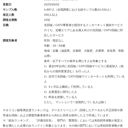
更新日
2025/06/02
サンプル数
4,887人（全国調査における総サンプル数24,634人）
規定人数
200人以上
調査企業数
25社
定義
光回線／CATV事業者が提供するインターネット接続サービス
のうち、近畿エリアにある個人向けの光回線／CATV回線に対
応したサービス
調査対象者
性別：指定なし
年齢：18～84歳
地域：近畿（滋賀県、京都府、大阪府、兵庫県、奈良県、和歌
山県）
条件：以下すべての条件を満たす人を対象とする
1）過去5年以内に光回線／CATV回線サービスに新規加入（他
社からの契約変更含む）を行った人
2）自宅で光回線／CATV回線でインターネットを利用している
人
3）3ヶ月以上継続して利用している人
4）企業選定に関与した人
5）料金を把握している人
ただし、マンションで一括契約している人は除く
※オリコン顧客満足度ランキングは、データクリーニング（回収したデータから不正回答や異
常値を排除）および調査対象者条件から外れた回答を除外した上で作成しています。
※「総合ランキング」、「評価項目別」、部門の「業態別」においては有効回答者数が規定人
数を満たした企業のみランクイン対象となります。その他の部門においては有効回答者数が規