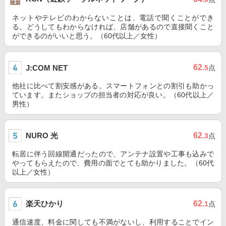
ネットやテレビのわからないことは、電話で聞くことができ
る。どうしてもわからなければ、店舗があるので直接聞くこと
ができるのがいいと思う。（60代以上／女性）
62
J:COM NET
.5
点
他社に比べて割安感がある。スマートフォンとの割引も助かっ
ています。またショップの担当者の対応が良い。（60代以上／
男性）
NURO 光
62
.3
点
転居に伴う回線開通だったので、アンテナ設置や工事も込みで
やってもらえたので、費用の面でとても助かりました。（60代
以上／女性）
楽天ひかり
62
.1
点
通信速度、料金に関しても不満がないし、利用することでイン