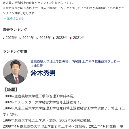
定人数の半数以上の企業がランクイン対象となります。
※総合得点が60.0点以上で、他人に薦めたくないと回答した人の割合が基準値以下の企業がラ
ンクイン対象となります。
≫ 詳細はこちら
過去ランキング
2025年
2024年
2023年
2022年
2021年
ランキング監修
慶應義塾大学理工学部教授／内閣府 上席科学技術政策フェロー
（非常勤）
鈴木秀男
【経歴】
1989年慶應義塾大学理工学部管理工学科卒業。
1992年ロチェスター大学経営大学院修士課程修了。
1996年東京工業大学大学院理工学研究科博士課程経営工学専攻修了。博士（工
学）取得。
1996年筑波大学社会工学系・講師。2002年6月同助教授。
2008年4月慶應義塾大学理工学部管理工学科・准教授。2011年4月同教授、現