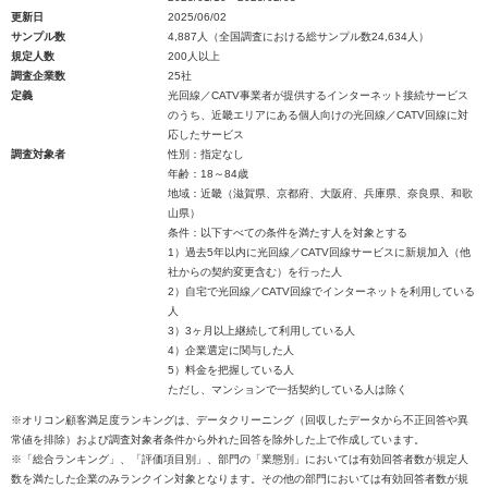
更新日
2025/06/02
サンプル数
4,887人（全国調査における総サンプル数24,634人）
規定人数
200人以上
調査企業数
25社
定義
光回線／CATV事業者が提供するインターネット接続サービス
のうち、近畿エリアにある個人向けの光回線／CATV回線に対
応したサービス
調査対象者
性別：指定なし
年齢：18～84歳
地域：近畿（滋賀県、京都府、大阪府、兵庫県、奈良県、和歌
山県）
条件：以下すべての条件を満たす人を対象とする
1）過去5年以内に光回線／CATV回線サービスに新規加入（他
社からの契約変更含む）を行った人
2）自宅で光回線／CATV回線でインターネットを利用している
人
3）3ヶ月以上継続して利用している人
4）企業選定に関与した人
5）料金を把握している人
ただし、マンションで一括契約している人は除く
※オリコン顧客満足度ランキングは、データクリーニング（回収したデータから不正回答や異
常値を排除）および調査対象者条件から外れた回答を除外した上で作成しています。
※「総合ランキング」、「評価項目別」、部門の「業態別」においては有効回答者数が規定人
数を満たした企業のみランクイン対象となります。その他の部門においては有効回答者数が規