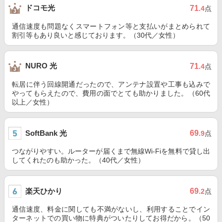
ドコモ光
71
.4
点
通信速度も問題なくスマートフォン等と支払いがまとめられて
割引等もあり良いと感じております。（30代／女性）
NURO 光
71
.4
点
転居に伴う回線開通だったので、アンテナ設置や工事も込みで
やってもらえたので、費用の面でとても助かりました。（60代
以上／女性）
SoftBank 光
69
.9
点
つながりやすい。ルーターが届くまで無線Wi-Fiを無料で貸し出
してくれたのも助かった。（40代／女性）
楽天ひかり
69
.2
点
通信速度、料金に関しても不満がないし、利用することでイン
ターネットでの買い物に特典がついたりしてお得だから。（50