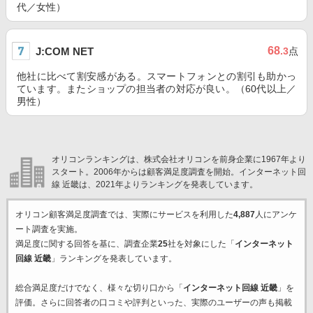
代／女性）
68
J:COM NET
.3
点
他社に比べて割安感がある。スマートフォンとの割引も助かっ
ています。またショップの担当者の対応が良い。（60代以上／
男性）
オリコンランキングは、株式会社オリコンを前身企業に1967年より
スタート。2006年からは顧客満足度調査を開始。インターネット回
線 近畿は、2021年よりランキングを発表しています。
オリコン顧客満足度調査では、実際にサービスを利用した
4,887
人にアンケ
ート調査を実施。
満足度に関する回答を基に、調査企業
25
社を対象にした「
インターネット
回線 近畿
」ランキングを発表しています。
総合満足度だけでなく、様々な切り口から「
インターネット回線 近畿
」を
評価。さらに回答者の口コミや評判といった、実際のユーザーの声も掲載