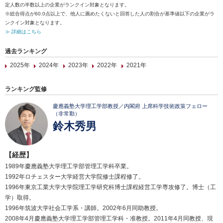
定人数の半数以上の企業がランクイン対象となります。
※総合得点が60.0点以上で、他人に薦めたくないと回答した人の割合が基準値以下の企業がラ
ンクイン対象となります。
≫ 詳細はこちら
過去ランキング
2025年
2024年
2023年
2022年
2021年
ランキング監修
慶應義塾大学理工学部教授／内閣府 上席科学技術政策フェロー
（非常勤）
鈴木秀男
【経歴】
1989年慶應義塾大学理工学部管理工学科卒業。
1992年ロチェスター大学経営大学院修士課程修了。
1996年東京工業大学大学院理工学研究科博士課程経営工学専攻修了。博士（工
学）取得。
1996年筑波大学社会工学系・講師。2002年6月同助教授。
2008年4月慶應義塾大学理工学部管理工学科・准教授。2011年4月同教授、現