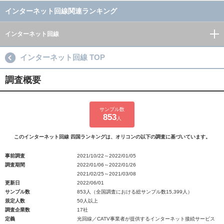
インターネット回線関連ランキング
インターネット回線
インターネット回線 TOP
調査概要
サンプル数
853
人
このインターネット回線 四国ランキングは、オリコンの以下の調査に基づいています。
事前調査
2021/10/22～2022/01/05
調査期間
2022/01/06～2022/01/26
2021/02/25～2021/03/08
更新日
2022/06/01
サンプル数
853人（全国調査における総サンプル数15,399人）
規定人数
50人以上
調査企業数
17社
定義
光回線／CATV事業者が提供するインターネット接続サービス