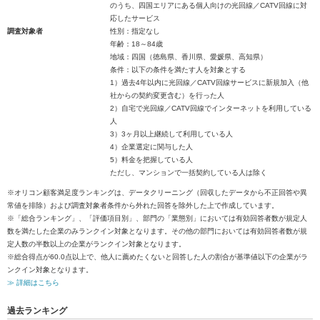
のうち、四国エリアにある個人向けの光回線／CATV回線に対
応したサービス
調査対象者
性別：指定なし
年齢：18～84歳
地域：四国（徳島県、香川県、愛媛県、高知県）
条件：以下の条件を満たす人を対象とする
1）過去4年以内に光回線／CATV回線サービスに新規加入（他
社からの契約変更含む）を行った人
2）自宅で光回線／CATV回線でインターネットを利用している
人
3）3ヶ月以上継続して利用している人
4）企業選定に関与した人
5）料金を把握している人
ただし、マンションで一括契約している人は除く
※オリコン顧客満足度ランキングは、データクリーニング（回収したデータから不正回答や異
常値を排除）および調査対象者条件から外れた回答を除外した上で作成しています。
※「総合ランキング」、「評価項目別」、部門の「業態別」においては有効回答者数が規定人
数を満たした企業のみランクイン対象となります。その他の部門においては有効回答者数が規
定人数の半数以上の企業がランクイン対象となります。
※総合得点が60.0点以上で、他人に薦めたくないと回答した人の割合が基準値以下の企業がラ
ンクイン対象となります。
≫ 詳細はこちら
過去ランキング