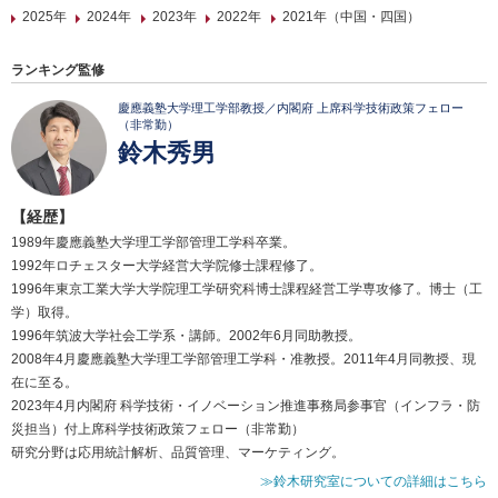
2025年
2024年
2023年
2022年
2021年（中国・四国）
ランキング監修
慶應義塾大学理工学部教授／内閣府 上席科学技術政策フェロー
（非常勤）
鈴木秀男
【経歴】
1989年慶應義塾大学理工学部管理工学科卒業。
1992年ロチェスター大学経営大学院修士課程修了。
1996年東京工業大学大学院理工学研究科博士課程経営工学専攻修了。博士（工
学）取得。
1996年筑波大学社会工学系・講師。2002年6月同助教授。
2008年4月慶應義塾大学理工学部管理工学科・准教授。2011年4月同教授、現
在に至る。
2023年4月内閣府 科学技術・イノベーション推進事務局参事官（インフラ・防
災担当）付上席科学技術政策フェロー（非常勤）
研究分野は応用統計解析、品質管理、マーケティング。
≫鈴木研究室についての詳細はこちら