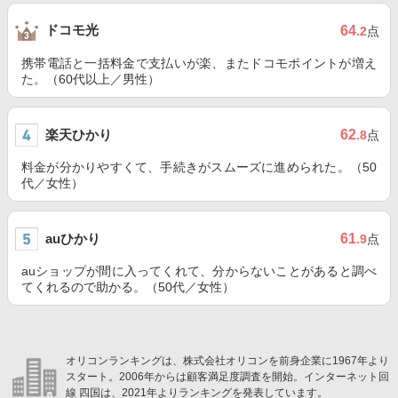
ドコモ光
64
.2
点
携帯電話と一括料金で支払いが楽、またドコモポイントが増え
た。（60代以上／男性）
楽天ひかり
62
.8
点
料金が分かりやすくて、手続きがスムーズに進められた。（50
代／女性）
auひかり
61
.9
点
auショップが間に入ってくれて、分からないことがあると調べ
てくれるので助かる。（50代／女性）
オリコンランキングは、株式会社オリコンを前身企業に1967年より
スタート。2006年からは顧客満足度調査を開始。インターネット回
線 四国は、2021年よりランキングを発表しています。