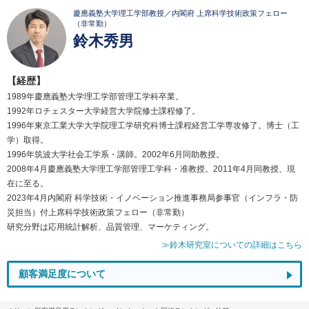
慶應義塾大学理工学部教授／内閣府 上席科学技術政策フェロー
（非常勤）
鈴木秀男
【経歴】
1989年慶應義塾大学理工学部管理工学科卒業。
1992年ロチェスター大学経営大学院修士課程修了。
1996年東京工業大学大学院理工学研究科博士課程経営工学専攻修了。博士（工
学）取得。
1996年筑波大学社会工学系・講師。2002年6月同助教授。
2008年4月慶應義塾大学理工学部管理工学科・准教授。2011年4月同教授、現
在に至る。
2023年4月内閣府 科学技術・イノベーション推進事務局参事官（インフラ・防
災担当）付上席科学技術政策フェロー（非常勤）
研究分野は応用統計解析、品質管理、マーケティング。
≫鈴木研究室についての詳細はこちら
顧客満足度について