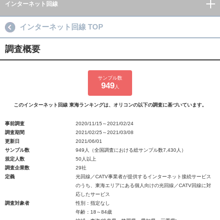
インターネット回線
インターネット回線 TOP
調査概要
サンプル数
949
人
このインターネット回線 東海ランキングは、オリコンの以下の調査に基づいています。
事前調査
2020/11/15～2021/02/24
調査期間
2021/02/25～2021/03/08
更新日
2021/06/01
サンプル数
949人（全国調査における総サンプル数7,430人）
規定人数
50人以上
調査企業数
29社
定義
光回線／CATV事業者が提供するインターネット接続サービス
のうち、東海エリアにある個人向けの光回線／CATV回線に対
応したサービス
調査対象者
性別：指定なし
年齢：18～84歳