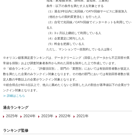
地域：東海(岐阜県、静岡県、愛知県、三重県)
条件：以下の条件を満たす人を対象とする
（1）過去3年以内に光回線／CATV回線サービスに新規加入
（他社からの契約変更含む）を行った人
（2）自宅で光回線／CATV回線でインターネットを利用してい
る人
（3）3ヶ月以上継続して利用している人
（4）企業選定に関与した人
（5）料金を把握している人
ただし、マンションで一括契約している人は除く
※オリコン顧客満足度ランキングは、データクリーニング（回収したデータから不正回答や異
常値を排除）および調査対象者条件から外れた回答を除外した上で作成しています。
※「総合ランキング」、「評価項目別」、部門の「業態別」においては有効回答者数が規定人
数を満たした企業のみランクイン対象となります。その他の部門においては有効回答者数が規
定人数の半数以上の企業がランクイン対象となります。
※総合得点が60.0点以上で、他人に薦めたくないと回答した人の割合が基準値以下の企業がラ
ンクイン対象となります。
≫ 詳細はこちら
過去ランキング
2025年
2024年
2023年
2022年
2021年
ランキング監修