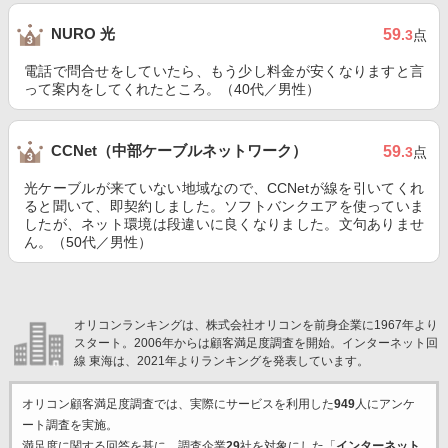
NURO 光
59
.3
点
電話で問合せをしていたら、もう少し料金が安くなりますと言
って案内をしてくれたところ。（40代／男性）
CCNet（中部ケーブルネットワーク）
59
.3
点
光ケーブルが来ていない地域なので、CCNetが線を引いてくれ
ると聞いて、即契約しました。ソフトバンクエアを使っていま
したが、ネット環境は段違いに良くなりました。文句ありませ
ん。（50代／男性）
オリコンランキングは、株式会社オリコンを前身企業に1967年より
スタート。2006年からは顧客満足度調査を開始。インターネット回
線 東海は、2021年よりランキングを発表しています。
オリコン顧客満足度調査では、実際にサービスを利用した
949
人にアンケ
ート調査を実施。
満足度に関する回答を基に、調査企業
29
社を対象にした「
インターネット