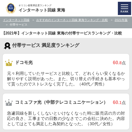
オリコン顧客満足度ランキング
インターネット回線 東海
インターネット回線
おすすめのインターネット回線 東海ランキング・比較
2021年版
付帯サービス
【2021年】インターネット回線 東海の付帯サービスランキング・比較
付帯サービス 満足度ランキング
ドコモ光
60
.8
点
元々利用していたサービスと比較して、どれくらい安くなるか
解りやすく説明があった。また、切り替えの手続きも基本やっ
て貰ったのでストレスなく完了した。（40代／男性）
コミュファ光（中部テレコミュニケーション）
60
.1
点
急遽回線を新しくしないといけなくなった時に販売店の方の対
応の良さ、工事までの日数の少なさでこの会社に決めた。内容
としてはとても満足した為契約となった。（30代／女性）