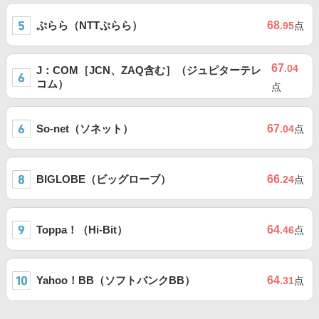
ぷらら（NTTぷらら）
68
.95
点
67
.04
J：COM［JCN、ZAQ含む］（ジュピターテレ
コム）
点
So-net（ソネット）
67
.04
点
BIGLOBE（ビッグローブ）
66
.24
点
Toppa！（Hi-Bit）
64
.46
点
Yahoo！BB（ソフトバンクBB）
64
.31
点