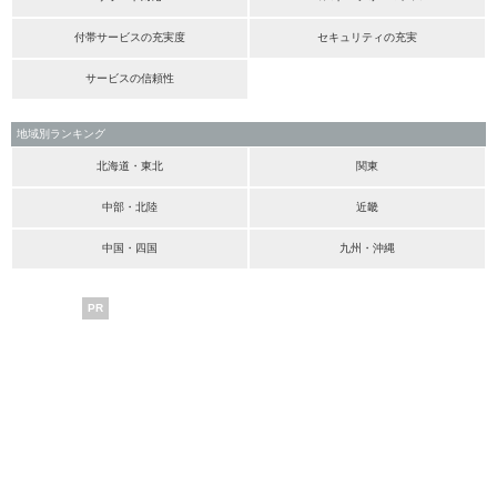
付帯サービスの充実度
セキュリティの充実
サービスの信頼性
地域別ランキング
北海道・東北
関東
中部・北陸
近畿
中国・四国
九州・沖縄
PR