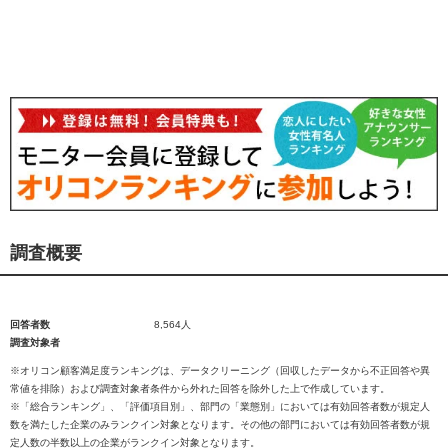
調査概要
回答者数
8,564人
調査対象者
※オリコン顧客満足度ランキングは、データクリーニング（回収したデータから不正回答や異
常値を排除）および調査対象者条件から外れた回答を除外した上で作成しています。
※「総合ランキング」、「評価項目別」、部門の「業態別」においては有効回答者数が規定人
数を満たした企業のみランクイン対象となります。その他の部門においては有効回答者数が規
定人数の半数以上の企業がランクイン対象となります。