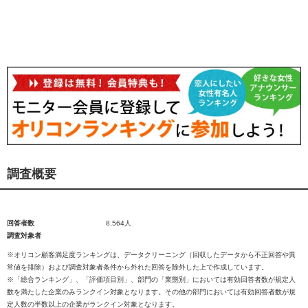
調査概要
回答者数
8,564人
調査対象者
※オリコン顧客満足度ランキングは、データクリーニング（回収したデータから不正回答や異
常値を排除）および調査対象者条件から外れた回答を除外した上で作成しています。
※「総合ランキング」、「評価項目別」、部門の「業態別」においては有効回答者数が規定人
数を満たした企業のみランクイン対象となります。その他の部門においては有効回答者数が規
定人数の半数以上の企業がランクイン対象となります。