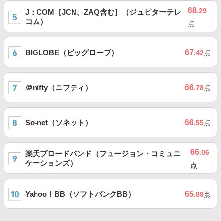
68
.29
J：COM［JCN、ZAQ含む］（ジュピターテレ
コム）
点
BIGLOBE（ビッグローブ）
67
.42
点
＠nifty（ニフティ）
66
.78
点
So-net（ソネット）
66
.55
点
66
.06
楽天ブロードバンド（フュージョン・コミュニ
ケーションズ）
点
Yahoo！BB（ソフトバンクBB）
65
.89
点