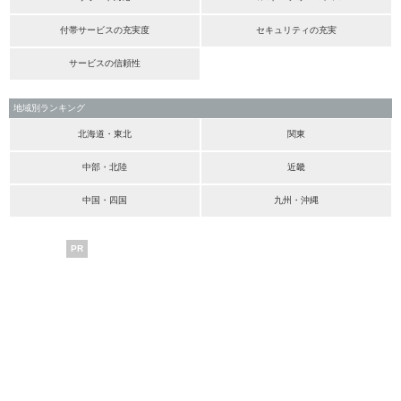
付帯サービスの充実度
セキュリティの充実
サービスの信頼性
地域別ランキング
北海道・東北
関東
中部・北陸
近畿
中国・四国
九州・沖縄
PR