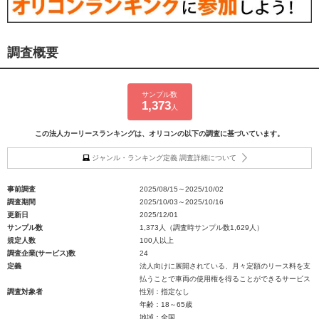
調査概要
サンプル数
1,373
人
この法人カーリースランキングは、オリコンの以下の調査に基づいています。
ジャンル・ランキング定義 調査詳細について
事前調査
2025/08/15～2025/10/02
調査期間
2025/10/03～2025/10/16
更新日
2025/12/01
サンプル数
1,373人（調査時サンプル数1,629人）
規定人数
100人以上
調査企業(サービス)数
24
定義
法人向けに展開されている、月々定額のリース料を支
払うことで車両の使用権を得ることができるサービス
調査対象者
性別：指定なし
年齢：18～65歳
地域：全国