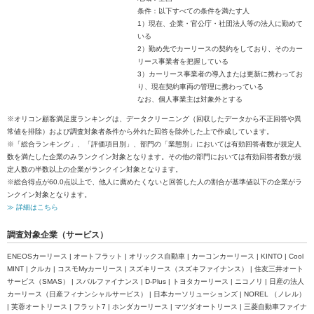
条件：以下すべての条件を満たす人
1）現在、企業・官公庁・社団法人等の法人に勤めて
いる
2）勤め先でカーリースの契約をしており、そのカー
リース事業者を把握している
3）カーリース事業者の導入または更新に携わってお
り、現在契約車両の管理に携わっている
なお、個人事業主は対象外とする
※オリコン顧客満足度ランキングは、データクリーニング（回収したデータから不正回答や異
常値を排除）および調査対象者条件から外れた回答を除外した上で作成しています。
※「総合ランキング」、「評価項目別」、部門の「業態別」においては有効回答者数が規定人
数を満たした企業のみランクイン対象となります。その他の部門においては有効回答者数が規
定人数の半数以上の企業がランクイン対象となります。
※総合得点が60.0点以上で、他人に薦めたくないと回答した人の割合が基準値以下の企業がラ
ンクイン対象となります。
≫ 詳細はこちら
調査対象企業（サービス）
ENEOSカーリース | オートフラット | オリックス自動車 | カーコンカーリース | KINTO | Cool
MINT | クルカ | コスモMyカーリース | スズキリース（スズキファイナンス） | 住友三井オート
サービス（SMAS） | スバルファイナンス | D‐Plus | トヨタカーリース | ニコノリ | 日産の法人
カーリース（日産フィナンシャルサービス） | 日本カーソリューションズ | NOREL （ノレル）
| 芙蓉オートリース | フラット7 | ホンダカーリース | マツダオートリース | 三菱自動車ファイナ