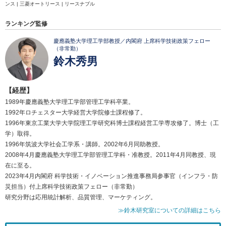
ンス | 三菱オートリース | リースナブル
ランキング監修
慶應義塾大学理工学部教授／内閣府 上席科学技術政策フェロー
（非常勤）
鈴木秀男
【経歴】
1989年慶應義塾大学理工学部管理工学科卒業。
1992年ロチェスター大学経営大学院修士課程修了。
1996年東京工業大学大学院理工学研究科博士課程経営工学専攻修了。博士（工
学）取得。
1996年筑波大学社会工学系・講師。2002年6月同助教授。
2008年4月慶應義塾大学理工学部管理工学科・准教授。2011年4月同教授、現
在に至る。
2023年4月内閣府 科学技術・イノベーション推進事務局参事官（インフラ・防
災担当）付上席科学技術政策フェロー（非常勤）
研究分野は応用統計解析、品質管理、マーケティング。
≫鈴木研究室についての詳細はこちら