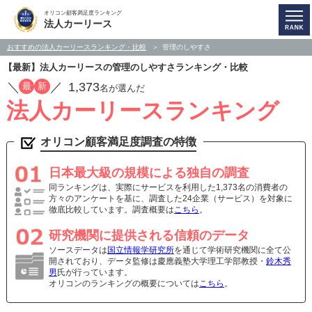
オリコン顧客満足度ランキング
法人カーリース
おすすめの法人カーリースランキング・比較
管理のしやすさ
【最新】法人カーリースの管理のしやすさランキング・比較
／
／
1,373
最
新
名が選んだ
法人カーリースランキング
オリコン顧客満足度調査の特徴
日本最大級の規模による独自の調査
同ランキングは、実際にサービスを利用した1,373名の消費者の
方々のアンケートを基に、調査した24企業（サービス）を対象に
徹底比較しています。調査概要は
こちら
。
研究機関に提供される信頼のデータ
ソースデータは
国立情報学研究所
を通じて学術研究機関に全て公
開されており、データ監修は慶應義塾大学理工学部教授・
鈴木秀
男
氏が行っています。
オリコンのランキングの概要については
こちら
。