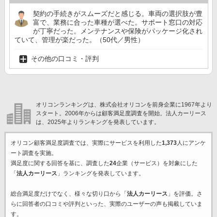
契約の手続きがスムーズだと感じる。車両の選択肢が豊
富で、業務に合った車種が選べた。サポート窓口の対応
が丁寧だった。メンテナンスや保険がパッケージ化され
ていて、管理が楽だった。（50代／男性）
その他の口コミ・評判
オリコンランキングは、株式会社オリコンを前身企業に1967年より
スタート。2006年からは顧客満足度調査を開始。法人カーリース
は、2025年よりランキングを発表しています。
オリコン顧客満足度調査では、実際にサービスを利用した
1,373
人にアンケ
ート調査を実施。
満足度に関する回答を基に、調査した
24
企業（サービス）を対象にした
「
法人カーリース
」ランキングを発表しています。
総合満足度だけでなく、様々な切り口から「
法人カーリース
」を評価。さ
らに回答者の口コミや評判といった、実際のユーザーの声も掲載していま
す。