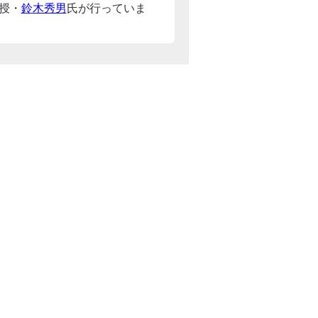
授・
鈴木秀男
氏が行っていま