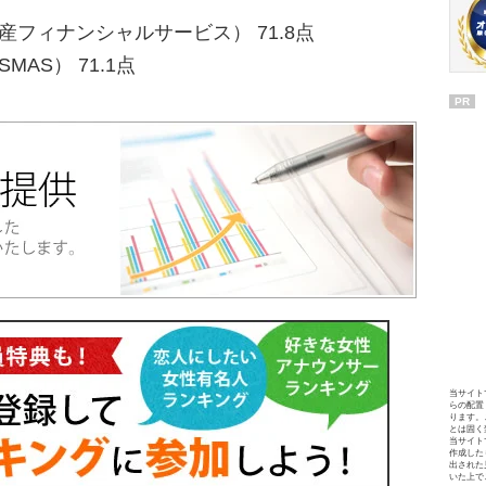
産フィナンシャルサービス） 71.8点
AS） 71.1点
PR
当サイト
らの配置
ります。
とは固く
当サイト
作成した
出された
いた上で