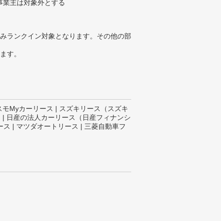
事業主は対象外とする
みランクイン対象となります。その他の部
ります。
 | コスモMyカーリース | スズキリース（スズキ
コノリ | 日産の法人カーリース（日産フィナンシ
ース | マツダオートリース | 三菱自動車フ