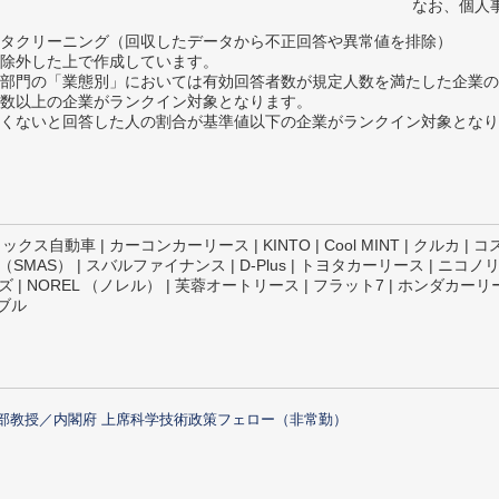
なお、個人
タクリーニング（回収したデータから不正回答や異常値を排除）
除外した上で作成しています。
部門の「業態別」においては有効回答者数が規定人数を満たした企業の
数以上の企業がランクイン対象となります。
めたくないと回答した人の割合が基準値以下の企業がランクイン対象とな
ックス自動車 | カーコンカーリース | KINTO | Cool MINT | クルカ
MAS） | スバルファイナンス | D‐Plus | トヨタカーリース | ニ
| NOREL （ノレル） | 芙蓉オートリース | フラット7 | ホンダカーリ
ナブル
部教授／内閣府 上席科学技術政策フェロー（非常勤）