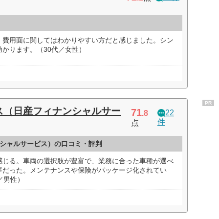
、費用面に関してはわかりやすい方だと感じました。シン
かります。（30代／女性）
PR
ス（日産フィナンシャルサー
71
22
.8
件
点
シャルサービス）の口コミ・評判
感じる。車両の選択肢が豊富で、業務に合った車種が選べ
寧だった。メンテナンスや保険がパッケージ化されてい
／男性）