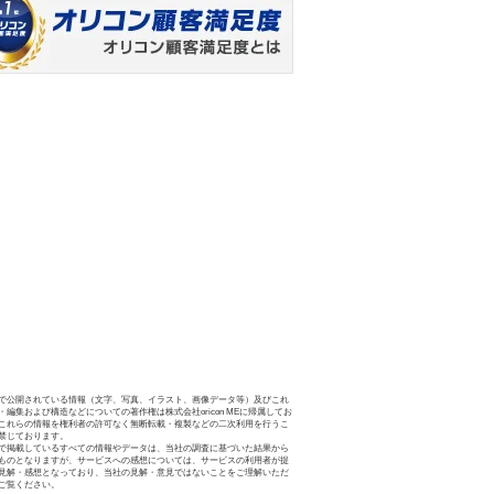
で公開されている情報（文字、写真、イラスト、画像データ等）及びこれ
・編集および構造などについての著作権は株式会社oricon MEに帰属してお
これらの情報を権利者の許可なく無断転載・複製などの二次利用を行うこ
禁じております。
で掲載しているすべての情報やデータは、当社の調査に基づいた結果から
ものとなりますが、サービスへの感想については、サービスの利用者が提
見解・感想となっており、当社の見解・意見ではないことをご理解いただ
ご覧ください。