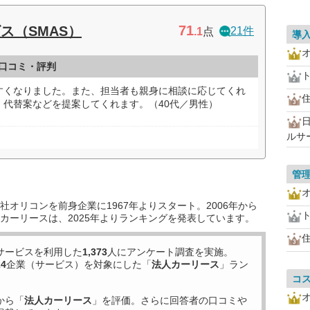
71
ス（SMAS）
21件
.1
点
導
の口コミ・評判
すくなりました。また、担当者も親身に相談に応じてくれ
、代替案などを提案してくれます。（40代／男性）
ルサ
管
オリコンを前身企業に1967年よりスタート。2006年から
カーリースは、2025年よりランキングを発表しています。
サービスを利用した
1,373
人にアンケート調査を実施。
24
企業（サービス）を対象にした「
法人カーリース
」ラン
コ
から「
法人カーリース
」を評価。さらに回答者の口コミや