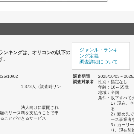
ジャンル・ランキ
ランキングは、オリコンの以下の
ング定義
す。
調査詳細について
25/10/02
調査期間
2025/10/03～2025
調査対象者
性別：指定なし
1,373人（調査時サン
年齢：18～65歳
）
地域：全国
条件：以下すべて
1）現在、
法人向けに展開され
る
額のリース料を支払うことで車
2）勤め先
ることができるサービス
ース事業者
3）カーリ
り、現在契