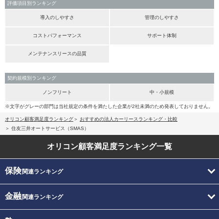
評価項目別ランキング
導入のしやすさ
管理のしやすさ
コストパフォーマンス
サポート体制
メンテナンスリースの品質
契約規模別ランキング
ノンフリート
中・小規模
※文字がグレーの部門は当社規定の条件を満たした企業が2社未満のため発表しておりません。
オリコン顧客満足度ランキング
おすすめの法人カーリースランキング・比較
住友三井オートサービス（SMAS）
オリコン顧客満足度
ランキング一覧
保険
関連ランキング
金融
関連ランキング