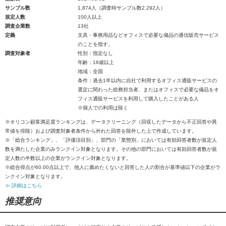
サンプル数
1,874人（調査時サンプル数2,292人）
規定人数
100人以上
調査企業数
13社
定義
文具・事務用品などオフィスで必要な備品の通信販売サービス
のことを指す。
調査対象者
性別：指定なし
年齢：18歳以上
地域：全国
条件：過去1年以内に自社で利用するオフィス通販サービスの
選定に関わった総務担当者、またはオフィスで必要な備品をオ
フィス通販サービスを利用して購入したことがある人
※個人での利用は除く
※オリコン顧客満足度ランキングは、データクリーニング（回収したデータから不正回答や異
常値を排除）および調査対象者条件から外れた回答を除外した上で作成しています。
※「総合ランキング」、「評価項目別」、部門の「業態別」においては有効回答者数が規定人
数を満たした企業のみランクイン対象となります。その他の部門においては有効回答者数が規
定人数の半数以上の企業がランクイン対象となります。
※総合得点が60.00点以上で、他人に薦めたくないと回答した人の割合が基準値以下の企業がラ
ンクイン対象となります。
≫ 詳細はこちら
推奨意向