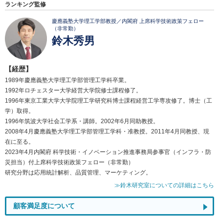
ランキング監修
慶應義塾大学理工学部教授／内閣府 上席科学技術政策フェロー
（非常勤）
鈴木秀男
【経歴】
1989年慶應義塾大学理工学部管理工学科卒業。
1992年ロチェスター大学経営大学院修士課程修了。
1996年東京工業大学大学院理工学研究科博士課程経営工学専攻修了。博士（工
学）取得。
1996年筑波大学社会工学系・講師。2002年6月同助教授。
2008年4月慶應義塾大学理工学部管理工学科・准教授。2011年4月同教授、現
在に至る。
2023年4月内閣府 科学技術・イノベーション推進事務局参事官（インフラ・防
災担当）付上席科学技術政策フェロー（非常勤）
研究分野は応用統計解析、品質管理、マーケティング。
≫鈴木研究室についての詳細はこちら
顧客満足度について