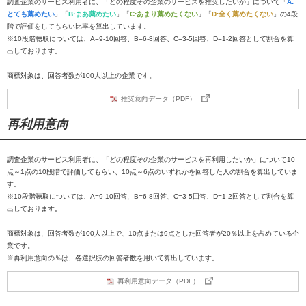
調査企業のサービス利用者に、「どの程度その企業のサービスを推奨したいか」について「
A:
とても薦めたい
」「
B:まあ薦めたい
」「
C:あまり薦めたくない
」「
D:全く薦めたくない
」の4段
階で評価をしてもらい比率を算出しています。
※10段階聴取については、A=9-10回答、B=6-8回答、C=3-5回答、D=1-2回答として割合を算
出しております。
商標対象は、回答者数が100人以上の企業です。
推奨意向データ（PDF）
再利用意向
調査企業のサービス利用者に、「どの程度その企業のサービスを再利用したいか」について10
点～1点の10段階で評価してもらい、10点～6点のいずれかを回答した人の割合を算出していま
す。
※10段階聴取については、A=9-10回答、B=6-8回答、C=3-5回答、D=1-2回答として割合を算
出しております。
商標対象は、回答者数が100人以上で、10点または9点とした回答者が20％以上を占めている企
業です。
※再利用意向の％は、各選択肢の回答者数を用いて算出しています。
再利用意向データ（PDF）