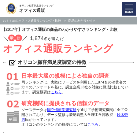
オリコン顧客満足度ランキング
オフィス通販
おすすめのオフィス通販ランキング・比較
商品のわかりやすさ
【2017年】オフィス通販の商品のわかりやすさランキング・比較
／
／
1,874
最
新
名が選んだ
オフィス通販ランキング
オリコン顧客満足度調査の特徴
日本最大級の規模による独自の調査
同ランキングは、実際にサービスを利用した1,874名の消費者の
方々のアンケートを基に、調査企業13社を対象に徹底比較してい
ます。調査概要は
こちら
。
研究機関に提供される信頼のデータ
ソースデータは
国立情報学研究所
を通じて学術研究機関に全て公
開されており、データ監修は慶應義塾大学理工学部教授・
鈴木秀
男
氏が行っています。
オリコンのランキングの概要については
こちら
。