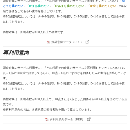
調査企業のサービス利用者に、「どの程度その企業のサービスを推奨したいか」について「
A:
とても薦めたい
」「
B:まあ薦めたい
」「
C:あまり薦めたくない
」「
D:全く薦めたくない
」の4段
階で評価をしてもらい比率を算出しています。
※10段階聴取については、A=9-10回答、B=6-8回答、C=3-5回答、D=1-2回答として割合を算
出しております。
商標対象は、回答者数が100人以上の企業です。
推奨意向データ（PDF）
再利用意向
調査企業のサービス利用者に、「どの程度その企業のサービスを再利用したいか」について10
点～1点の10段階で評価してもらい、10点～6点のいずれかを回答した人の割合を算出していま
す。
※10段階聴取については、A=9-10回答、B=6-8回答、C=3-5回答、D=1-2回答として割合を算
出しております。
商標対象は、回答者数が100人以上で、10点または9点とした回答者が20％以上を占めている企
業です。
※再利用意向の％は、各選択肢の回答者数を用いて算出しています。
再利用意向データ（PDF）