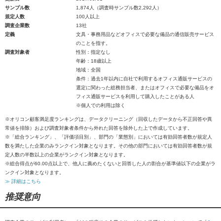
サンプル数
1,874人（調査時サンプル数2,292人）
規定人数
100人以上
調査企業数
13社
定義
文具・事務用品などオフィスで必要な備品の通信販売サービス
のことを指す。
調査対象者
性別：指定なし
年齢：18歳以上
地域：全国
条件：過去1年以内に自社で利用するオフィス通販サービスの
選定に関わった総務担当者、またはオフィスで必要な備品をオ
フィス通販サービスを利用して購入したことがある人
※個人での利用は除く
※オリコン顧客満足度ランキングは、データクリーニング（回収したデータから不正回答や異
常値を排除）および調査対象者条件から外れた回答を除外した上で作成しています。
※「総合ランキング」、「評価項目別」、部門の「業態別」においては有効回答者数が規定人
数を満たした企業のみランクイン対象となります。その他の部門においては有効回答者数が規
定人数の半数以上の企業がランクイン対象となります。
※総合得点が60.00点以上で、他人に薦めたくないと回答した人の割合が基準値以下の企業がラ
ンクイン対象となります。
≫ 詳細はこちら
推奨意向