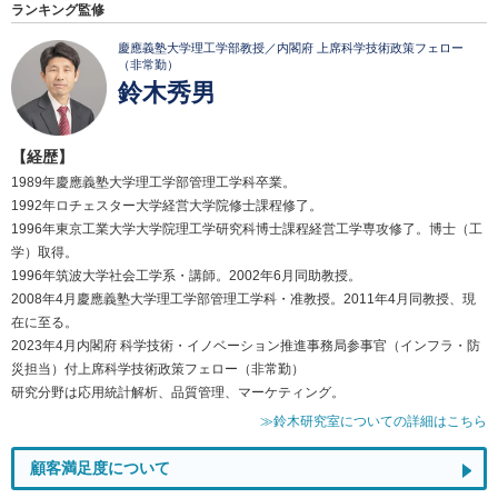
ランキング監修
慶應義塾大学理工学部教授／内閣府 上席科学技術政策フェロー
（非常勤）
鈴木秀男
【経歴】
1989年慶應義塾大学理工学部管理工学科卒業。
1992年ロチェスター大学経営大学院修士課程修了。
1996年東京工業大学大学院理工学研究科博士課程経営工学専攻修了。博士（工
学）取得。
1996年筑波大学社会工学系・講師。2002年6月同助教授。
2008年4月慶應義塾大学理工学部管理工学科・准教授。2011年4月同教授、現
在に至る。
2023年4月内閣府 科学技術・イノベーション推進事務局参事官（インフラ・防
災担当）付上席科学技術政策フェロー（非常勤）
研究分野は応用統計解析、品質管理、マーケティング。
≫鈴木研究室についての詳細はこちら
顧客満足度について