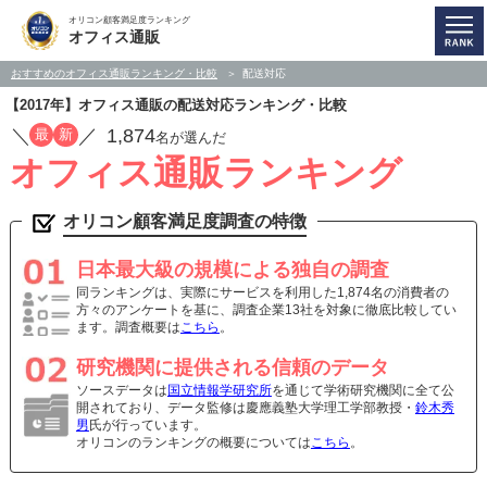
オリコン顧客満足度ランキング
オフィス通販
おすすめのオフィス通販ランキング・比較
配送対応
【2017年】オフィス通販の配送対応ランキング・比較
／
／
1,874
最
新
名が選んだ
オフィス通販ランキング
オリコン顧客満足度調査の特徴
日本最大級の規模による独自の調査
同ランキングは、実際にサービスを利用した1,874名の消費者の
方々のアンケートを基に、調査企業13社を対象に徹底比較してい
ます。調査概要は
こちら
。
研究機関に提供される信頼のデータ
ソースデータは
国立情報学研究所
を通じて学術研究機関に全て公
開されており、データ監修は慶應義塾大学理工学部教授・
鈴木秀
男
氏が行っています。
オリコンのランキングの概要については
こちら
。