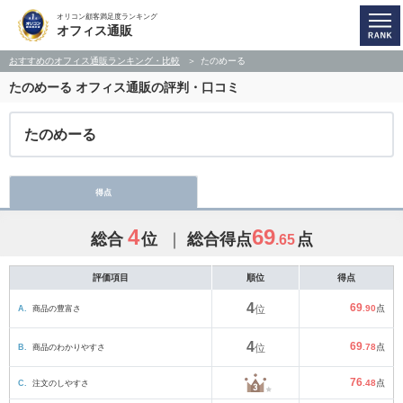
オリコン顧客満足度ランキング
オフィス通販
おすすめのオフィス通販ランキング・比較
たのめーる
たのめーる
オフィス通販の評判・口コミ
たのめーる
得点
4
69
総合
位
総合得点
点
.65
評価項目
順位
得点
4
69
A.
商品の豊富さ
位
.90
点
4
69
B.
商品のわかりやすさ
位
.78
点
76
C.
注文のしやすさ
.48
点