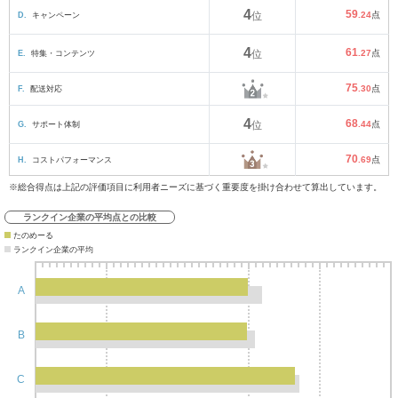
4
59
D.
キャンペーン
位
.24
点
4
61
E.
特集・コンテンツ
位
.27
点
75
F.
配送対応
.30
点
4
68
G.
サポート体制
位
.44
点
70
H.
コストパフォーマンス
.69
点
※総合得点は上記の評価項目に利用者ニーズに基づく重要度を掛け合わせて算出しています。
ランクイン企業の平均点との比較
たのめーる
ランクイン企業の平均
A
B
C