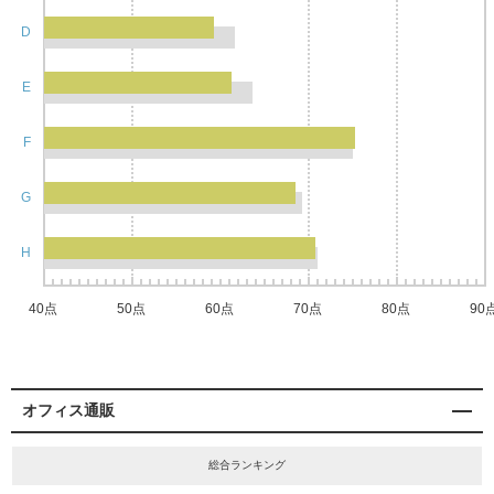
D
E
F
G
H
40点
50点
60点
70点
80点
90
オフィス通販
総合ランキング