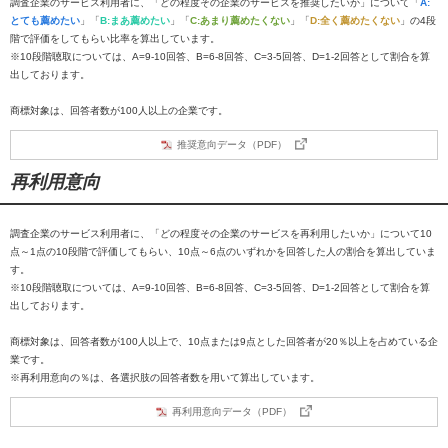
調査企業のサービス利用者に、「どの程度その企業のサービスを推奨したいか」について「
A:
とても薦めたい
」「
B:まあ薦めたい
」「
C:あまり薦めたくない
」「
D:全く薦めたくない
」の4段
階で評価をしてもらい比率を算出しています。
※10段階聴取については、A=9-10回答、B=6-8回答、C=3-5回答、D=1-2回答として割合を算
出しております。
商標対象は、回答者数が100人以上の企業です。
推奨意向データ（PDF）
再利用意向
調査企業のサービス利用者に、「どの程度その企業のサービスを再利用したいか」について10
点～1点の10段階で評価してもらい、10点～6点のいずれかを回答した人の割合を算出していま
す。
※10段階聴取については、A=9-10回答、B=6-8回答、C=3-5回答、D=1-2回答として割合を算
出しております。
商標対象は、回答者数が100人以上で、10点または9点とした回答者が20％以上を占めている企
業です。
※再利用意向の％は、各選択肢の回答者数を用いて算出しています。
再利用意向データ（PDF）