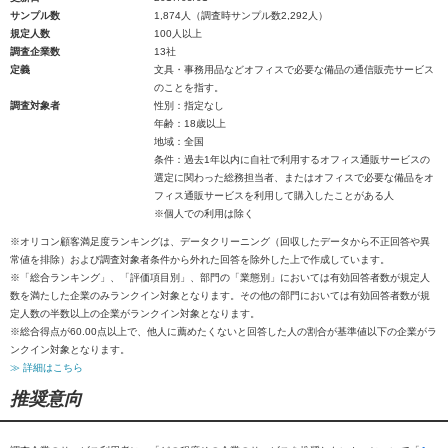
サンプル数
1,874人（調査時サンプル数2,292人）
規定人数
100人以上
調査企業数
13社
定義
文具・事務用品などオフィスで必要な備品の通信販売サービス
のことを指す。
調査対象者
性別：指定なし
年齢：18歳以上
地域：全国
条件：過去1年以内に自社で利用するオフィス通販サービスの
選定に関わった総務担当者、またはオフィスで必要な備品をオ
フィス通販サービスを利用して購入したことがある人
※個人での利用は除く
※オリコン顧客満足度ランキングは、データクリーニング（回収したデータから不正回答や異
常値を排除）および調査対象者条件から外れた回答を除外した上で作成しています。
※「総合ランキング」、「評価項目別」、部門の「業態別」においては有効回答者数が規定人
数を満たした企業のみランクイン対象となります。その他の部門においては有効回答者数が規
定人数の半数以上の企業がランクイン対象となります。
※総合得点が60.00点以上で、他人に薦めたくないと回答した人の割合が基準値以下の企業がラ
ンクイン対象となります。
≫ 詳細はこちら
推奨意向