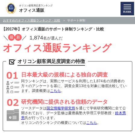
オリコン顧客満足度ランキング
オフィス通販
おすすめのオフィス通販ランキング・比較
サポート体制
【2017年】オフィス通販のサポート体制ランキング・比較
／
／
1,874
最
新
名が選んだ
オフィス通販ランキング
オリコン顧客満足度調査の特徴
日本最大級の規模による独自の調査
同ランキングは、実際にサービスを利用した1,874名の消費者の
方々のアンケートを基に、調査企業13社を対象に徹底比較してい
ます。調査概要は
こちら
。
研究機関に提供される信頼のデータ
ソースデータは
国立情報学研究所
を通じて学術研究機関に全て公
開されており、データ監修は慶應義塾大学理工学部教授・
鈴木秀
男
氏が行っています。
オリコンのランキングの概要については
こちら
。