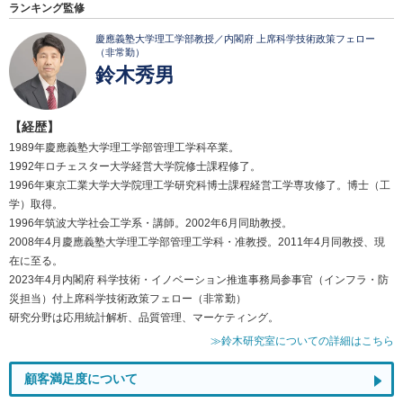
ランキング監修
慶應義塾大学理工学部教授／内閣府 上席科学技術政策フェロー
（非常勤）
鈴木秀男
【経歴】
1989年慶應義塾大学理工学部管理工学科卒業。
1992年ロチェスター大学経営大学院修士課程修了。
1996年東京工業大学大学院理工学研究科博士課程経営工学専攻修了。博士（工
学）取得。
1996年筑波大学社会工学系・講師。2002年6月同助教授。
2008年4月慶應義塾大学理工学部管理工学科・准教授。2011年4月同教授、現
在に至る。
2023年4月内閣府 科学技術・イノベーション推進事務局参事官（インフラ・防
災担当）付上席科学技術政策フェロー（非常勤）
研究分野は応用統計解析、品質管理、マーケティング。
≫鈴木研究室についての詳細はこちら
顧客満足度について