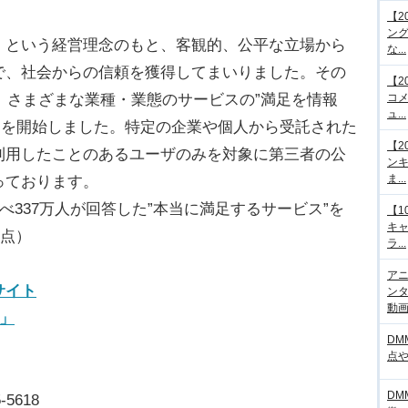
【2
ング
」という経営理念のもと、客観的、公平な立場から
な...
で、社会からの信頼を獲得してまいりました。その
【2
り、さまざまな業種・業態のサービスの”満足を情報
コメ
ュ...
」を開始しました。特定の企業や個人から受託された
【2
利用したことのあるユーザのみを対象に第三者の公
ンキ
ま...
っております。
べ337万人が回答した”本当に満足するサービス”を
【1
キ
時点）
ラ...
アニ
サイト
ンタ
動画サ
」
DM
点
DM
-5618