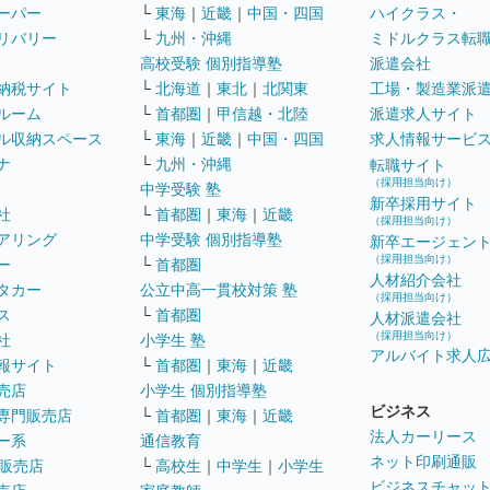
ーパー
└
東海
｜
近畿
｜
中国・四国
ハイクラス・
リバリー
└
九州・沖縄
ミドルクラス転
高校受験 個別指導塾
派遣会社
納税サイト
└
北海道
｜
東北
｜
北関東
工場・製造業派
ルーム
└
首都圏
｜
甲信越・北陸
派遣求人サイト
ル収納スペース
└
東海
｜
近畿
｜
中国・四国
求人情報サービ
ナ
└
九州・沖縄
転職サイト
（採用担当向け）
中学受験 塾
新卒採用サイト
社
└
首都圏
｜
東海
｜
近畿
（採用担当向け）
アリング
中学受験 個別指導塾
新卒エージェン
（採用担当向け）
ー
└
首都圏
人材紹介会社
タカー
公立中高一貫校対策 塾
（採用担当向け）
ス
└
首都圏
人材派遣会社
（採用担当向け）
社
小学生 塾
アルバイト求人
報サイト
└
首都圏
｜
東海
｜
近畿
売店
小学生 個別指導塾
ビジネス
専門販売店
└
首都圏
｜
東海
｜
近畿
法人カーリース
ー系
通信教育
ネット印刷通販
販売店
└
高校生
｜
中学生
｜
小学生
ビジネスチャッ