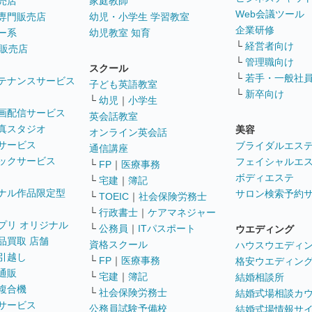
売店
家庭教師
Web会議ツール
専門販売店
幼児・小学生 学習教室
企業研修
ー系
幼児教室 知育
└
経営者向け
販売店
└
管理職向け
スクール
└
若手・一般社
テナンスサービス
子ども英語教室
└
新卒向け
└
幼児
｜
小学生
画配信サービス
英会話教室
真スタジオ
美容
オンライン英会話
サービス
ブライダルエス
通信講座
ックサービス
フェイシャルエ
└
FP
｜
医療事務
ボディエステ
└
宅建
｜
簿記
ナル作品限定型
サロン検索予約
└
TOEIC
｜
社会保険労務士
└
行政書士
｜
ケアマネジャー
プリ オリジナル
└
公務員
｜
ITパスポート
ウエディング
品買取 店舗
資格スクール
ハウスウエディ
引越し
└
FP
｜
医療事務
格安ウエディン
通販
└
宅建
｜
簿記
結婚相談所
複合機
└
社会保険労務士
結婚式場相談カ
サービス
公務員試験予備校
結婚式場情報サ