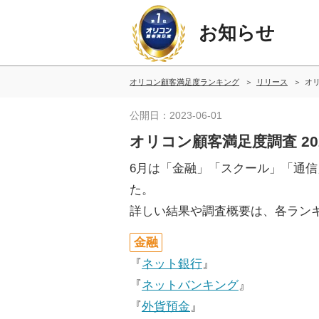
お知らせ
オリコン顧客満足度ランキング
リリース
オリ
公開日：2023-06-01
オリコン顧客満足度調査 2
6月は「金融」「スクール」「通
た。
詳しい結果や調査概要は、各ラン
金融
『
ネット銀行
』
『
ネットバンキング
』
『
外貨預金
』