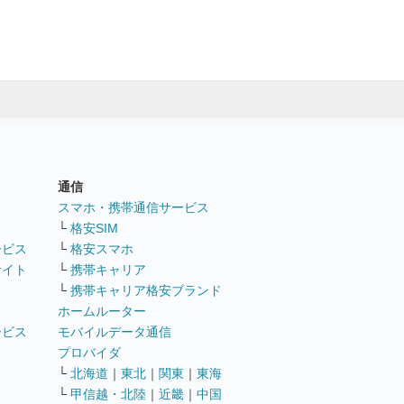
通信
ト
スマホ・携帯通信サービス
└
格安SIM
ービス
└
格安スマホ
サイト
└
携帯キャリア
└
携帯キャリア格安ブランド
ホームルーター
ービス
モバイルデータ通信
ト
プロバイダ
└
北海道
｜
東北
｜
関東
｜
東海
└
甲信越・北陸
｜
近畿
｜
中国