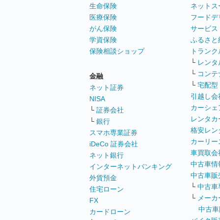
生命保険
ネットス
医療保険
フードデ
がん保険
サービス
学資保険
ふるさと
保険相談ショップ
トランク
└
レンタ
└
コンテ
金融
└
宅配型
ネット証券
引越し会
NISA
カーシェ
└
証券会社
レンタカ
└
銀行
格安レン
スマホ専業証券
カーリー
iDeCo 証券会社
車買取会
ネット銀行
中古車情
インターネットバンキング
中古車販
外貨預金
└
中古車
住宅ローン
└
メーカ
FX
中古車
カードローン