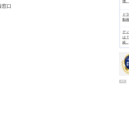
徴
報窓口
ド
動画
デ
は
経...
PR