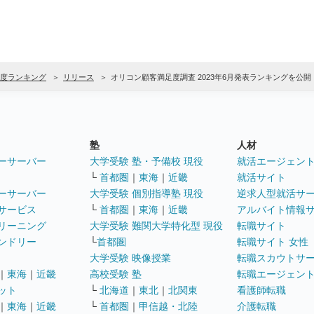
度ランキング
リリース
オリコン顧客満足度調査 2023年6月発表ランキングを公開
塾
人材
ーサーバー
大学受験 塾・予備校 現役
就活エージェン
└
首都圏
｜
東海
｜
近畿
就活サイト
ーサーバー
大学受験 個別指導塾 現役
逆求人型就活サ
サービス
└
首都圏
｜
東海
｜
近畿
アルバイト情報
リーニング
大学受験 難関大学特化型 現役
転職サイト
ンドリー
└
首都圏
転職サイト 女性
大学受験 映像授業
転職スカウトサ
｜
東海
｜
近畿
高校受験 塾
転職エージェン
ット
└
北海道
｜
東北
｜
北関東
看護師転職
｜
東海
｜
近畿
└
首都圏
｜
甲信越・北陸
介護転職