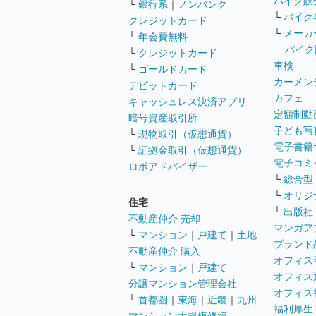
バイク販
└
銀行系
｜
ノンバンク
└
バイク
クレジットカード
└
メーカ
└
年会費無料
バイク
└
クレジットカード
車検
└
ゴールドカード
カーメン
デビットカード
カフェ
キャッシュレス決済アプリ
定額制動
暗号資産取引所
子ども写
└
現物取引（仮想通貨）
電子書籍
└
証拠金取引（仮想通貨）
電子コミ
ロボアドバイザー
└
総合型
└
オリジ
住宅
└
出版社
不動産仲介 売却
マンガア
└
マンション
｜
戸建て
｜
土地
ブランド
不動産仲介 購入
オフィス
└
マンション
｜
戸建て
オフィス
分譲マンション管理会社
オフィス
└
首都圏
｜
東海
｜
近畿
｜
九州
福利厚生