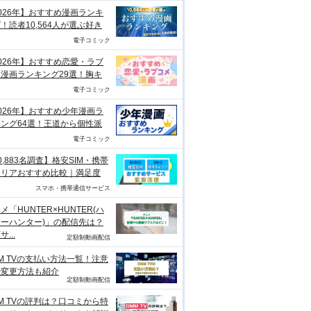
026年】おすすめ漫画ランキ
！読者10,564人が選ぶ好き
電子コミック
026年】おすすめ恋愛・ラブ
漫画ランキング29選！胸キ
電子コミック
026年】おすすめ少年漫画ラ
ング64選！王道から個性派
電子コミック
0,883名調査】格安SIM・携帯
ャリアおすすめ比較｜満足度
スマホ・携帯通信サービス
メ「HUNTER×HUNTER(ハ
ーハンター)」の配信先は？
...
定額制動画配信
M TVの支払い方法一覧！注意
や変更方法も紹介
定額制動画配信
M TVの評判は？口コミから特