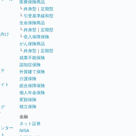
医療保険商品
└
終身型
｜
定期型
└
引受基準緩和型
生命保険商品
└
終身型
｜
定期型
員向け
└
収入保障保険
がん保険商品
└
終身型
｜
定期型
就業不能保険
テ
認知症保険
ステ
外貨建て保険
介護保険
サイト
総合保障保険
個人年金保険
変額保険
積立保険
ング
グ
金融
ネット証券
ウンター
NISA
イト