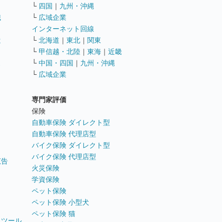
└
四国
｜
九州・沖縄
職
└
広域企業
インターネット回線
遣
└
北海道
｜
東北
｜
関東
└
甲信越・北陸
｜
東海
｜
近畿
ス
└
中国・四国
｜
九州・沖縄
└
広域企業
専門家評価
ト
保険
自動車保険 ダイレクト型
自動車保険 代理店型
バイク保険 ダイレクト型
バイク保険 代理店型
広告
火災保険
学資保険
ペット保険
ペット保険 小型犬
ペット保険 猫
トツール