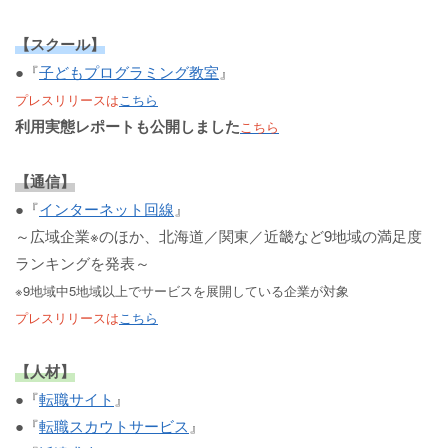
【スクール】
●『
子どもプログラミング教室
』
プレスリリースは
こちら
利用実態レポートも公開しました
こちら
【通信】
●『
インターネット回線
』
～広域企業※のほか、北海道／関東／近畿など9地域の満足度
ランキングを発表～
※9地域中5地域以上でサービスを展開している企業が対象
プレスリリースは
こちら
【人材】
●『
転職サイト
』
●『
転職スカウトサービス
』