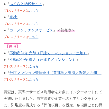
●『
ふるさと納税サイト
』
プレスリリースは
こちら
●『
車検
』
プレスリリースは
こちら
●『
カーメンテナンスサービス
』
＜初発表＞
プレスリリースは
こちら
【住宅】
●『
不動産仲介 売却（戸建て／マンション／土地）
』
●『
不動産仲介 購入（戸建て／マンション）
』
プレスリリースは
こちら
●『
分譲マンション管理会社（首都圏／東海／近畿／九州）
』
プレスリリースは
こちら
調査は、実際のサービス利用者を対象にインターネットにて
実施いたしました。自主調査や企業へのヒアリングをもと
に、満足度を構成する「評価項目」を設定。各項目ごとに得