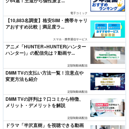
グ64選！王道から個性派ま...
電子コミック
【10,883名調査】格安SIM・携帯キャリ
アおすすめ比較｜満足度ラ...
スマホ・携帯通信サービス
アニメ「HUNTER×HUNTER(ハンター
ハンター)」の配信先は？動画サ...
定額制動画配信
DMM TVの支払い方法一覧！注意点や
変更方法も紹介
定額制動画配信
DMM TVの評判は？口コミから特徴、
メリット・デメリットを解説
定額制動画配信
ドラマ「半沢直樹」を視聴できる動画