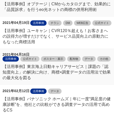
【活用事例】オプテージ｜CMからカタログまで、効果的に
「品質訴求」を行うeo光ネットの商標の併用利用術
2021年04月19日
活用事例
チラシ
DM
WEB広告
公式サイト
【活用事例】ユーキャン｜CVR120％超えも！お客さまへ
の説得力が増すだけでなく、サービス品質向上の原動力に
もなった商標活用
2021年04月16日
活用事例
公式サイト
ポスター・展示
配布物
データ
その他
【活用事例】東京海上日動キャリアサービス｜課題の「認
知度向上」の解決に向け、商標×調査データの活用法で効果
の最大化を図る
2021年02月12日
活用事例
データ
【活用事例】パナソニック ホームズ｜年に一度“満足度の健
康診断”を、他社との比較ができる調査データの活用で高め
るCS