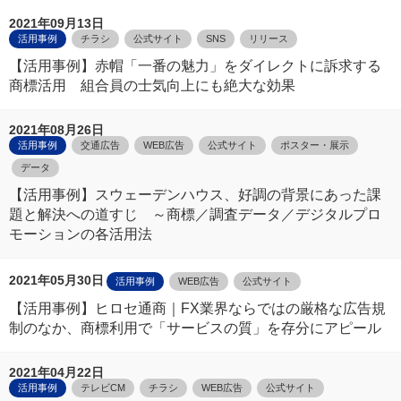
2021年09月13日
活用事例
チラシ
公式サイト
SNS
リリース
【活用事例】赤帽「一番の魅力」をダイレクトに訴求する
商標活用 組合員の士気向上にも絶大な効果
2021年08月26日
活用事例
交通広告
WEB広告
公式サイト
ポスター・展示
データ
【活用事例】スウェーデンハウス、好調の背景にあった課
題と解決への道すじ ～商標／調査データ／デジタルプロ
モーションの各活用法
2021年05月30日
活用事例
WEB広告
公式サイト
【活用事例】ヒロセ通商｜FX業界ならではの厳格な広告規
制のなか、商標利用で「サービスの質」を存分にアピール
2021年04月22日
活用事例
テレビCM
チラシ
WEB広告
公式サイト