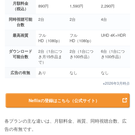
月額料金
890円
1,590円
2,290円
（税込）
同時視聴可能
2台
2台
4台
台数
最高画質
フル
フル
UHD 4K+HDR
HD（1080p）
HD（1080p）
ダウンロード
2台（1台につ
2台（1台につ
6台（1台につ
可能台数
き月15作品ま
き100作品）
き100作品）
で）
広告の有無
あり
なし
なし
※2026年3月時点
Neflixの登録はこちら（公式サイト）
各プランの主な違いは、月額料金、画質、同時視聴台数、広
告の有無です。