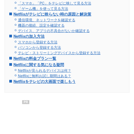
「スマホ」「PC」をテレビに映して見る方法
「ゲーム機」を使って見る方法
Netflixがテレビに映らない時の原因と解決策
通信環境、ネットワークを確認する
機器の接続、設定を確認する
デバイス、アプリの不具合がないか確認する
Netflixの加入方法
スマホから登録する方法
パソコンから登録する方法
テレビ・ストリーミングデバイスから登録する方法
Netflixの料金プラン一覧
Netflixに関する気になる疑問
Netflixが見られるデバイスは何？
Netflixに無料お試し期間はある？
Netflixをテレビの大画面で楽しもう
PR