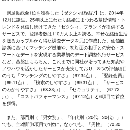
満足度総合1位を獲得した【ゼクシィ縁結び】は、2014年
12月に誕生。25年以上にわたり結婚にまつわる基礎情報・ト
レンドを発信し続けてきた「ゼクシィ」ブランドが提供する
サービスで、登録者数は110万人以上を誇る。幸せな結婚生活
を送るカップルから得た調査データを元に作成した、価値観
診断に基づくマッチング機能や、初対面の相手との安心・ス
マートなデートを実現する業界初のデート調整代行サービス
など、基盤はもちろん、これまでに同社が培ってきた知識や
ノウハウを活かしたサービスが充実しており、8つの評価項目
のうち「マッチングのしやすさ」（67.34点）、「登録会員」
（69.11点）、「検索のしやすさ」（69.31点）、「サービス
のわかりやすさ」（68.33点）、「セキュリティ」（67.72
点）、「コストパフォーマンス」（67.12点）と6項目で首位
を獲得。
また、部門別（「男女別」、「年代別（20代、30代）」）
でも、全2部門4項目で1位に。なかでも、「男性」（70.20