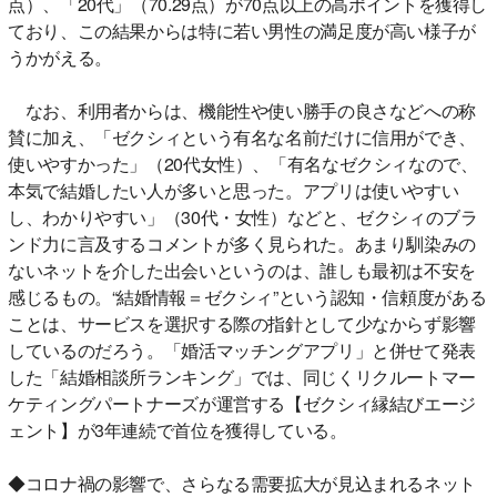
点）、「20代」（70.29点）が70点以上の高ポイントを獲得し
ており、この結果からは特に若い男性の満足度が高い様子が
うかがえる。
なお、利用者からは、機能性や使い勝手の良さなどへの称
賛に加え、「ゼクシィという有名な名前だけに信用ができ、
使いやすかった」（20代女性）、「有名なゼクシィなので、
本気で結婚したい人が多いと思った。アプリは使いやすい
し、わかりやすい」（30代・女性）などと、ゼクシィのブラ
ンド力に言及するコメントが多く見られた。あまり馴染みの
ないネットを介した出会いというのは、誰しも最初は不安を
感じるもの。“結婚情報＝ゼクシィ”という認知・信頼度がある
ことは、サービスを選択する際の指針として少なからず影響
しているのだろう。「婚活マッチングアプリ」と併せて発表
した「結婚相談所ランキング」では、同じくリクルートマー
ケティングパートナーズが運営する【ゼクシィ縁結びエージ
ェント】が3年連続で首位を獲得している。
◆コロナ禍の影響で、さらなる需要拡大が見込まれるネット