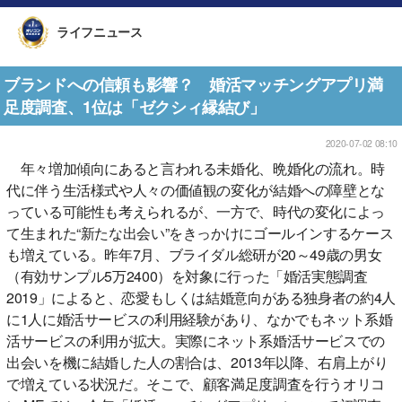
ライフニュース
ブランドへの信頼も影響？ 婚活マッチングアプリ満
足度調査、1位は「ゼクシィ縁結び」
2020-07-02 08:10
年々増加傾向にあると言われる未婚化、晩婚化の流れ。時
代に伴う生活様式や人々の価値観の変化が結婚への障壁とな
っている可能性も考えられるが、一方で、時代の変化によっ
て生まれた“新たな出会い”をきっかけにゴールインするケース
も増えている。昨年7月、ブライダル総研が20～49歳の男女
（有効サンプル5万2400）を対象に行った「婚活実態調査
2019」によると、恋愛もしくは結婚意向がある独身者の約4人
に1人に婚活サービスの利用経験があり、なかでもネット系婚
活サービスの利用が拡大。実際にネット系婚活サービスでの
出会いを機に結婚した人の割合は、2013年以降、右肩上がり
で増えている状況だ。そこで、顧客満足度調査を行うオリコ