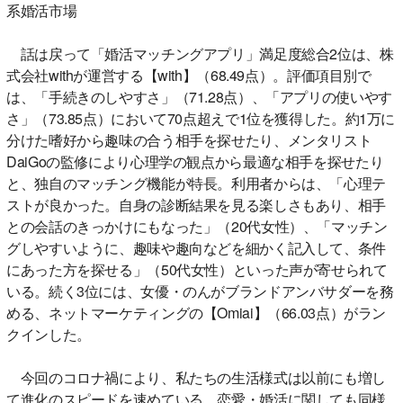
系婚活市場
話は戻って「婚活マッチングアプリ」満足度総合2位は、株
式会社withが運営する【with】（68.49点）。評価項目別で
は、「手続きのしやすさ」（71.28点）、「アプリの使いやす
さ」（73.85点）において70点超えで1位を獲得した。約1万に
分けた嗜好から趣味の合う相手を探せたり、メンタリスト
DaiGoの監修により心理学の観点から最適な相手を探せたり
と、独自のマッチング機能が特長。利用者からは、「心理テ
ストが良かった。自身の診断結果を見る楽しさもあり、相手
との会話のきっかけにもなった」（20代女性）、「マッチン
グしやすいように、趣味や趣向などを細かく記入して、条件
にあった方を探せる」（50代女性）といった声が寄せられて
いる。続く3位には、女優・のんがブランドアンバサダーを務
める、ネットマーケティングの【Omiai】（66.03点）がラン
クインした。
今回のコロナ禍により、私たちの生活様式は以前にも増し
て進化のスピードを速めている。恋愛・婚活に関しても同様