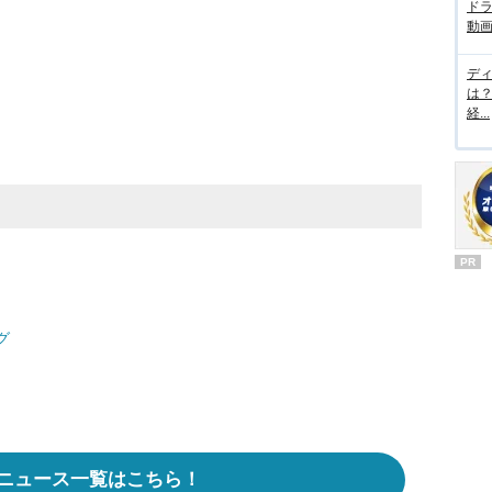
ド
動画
デ
は
経...
PR
グ
ニュース一覧はこちら！