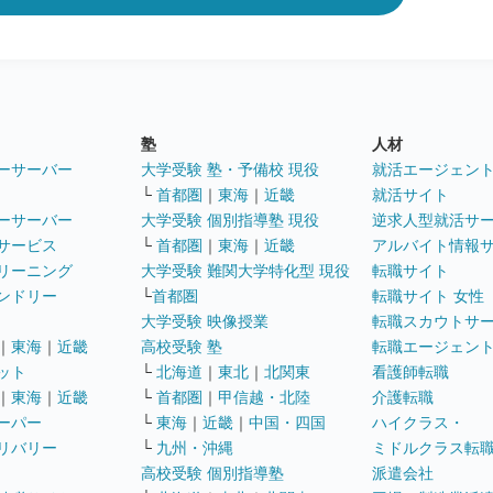
塾
人材
ーサーバー
大学受験 塾・予備校 現役
就活エージェン
└
首都圏
｜
東海
｜
近畿
就活サイト
ーサーバー
大学受験 個別指導塾 現役
逆求人型就活サ
サービス
└
首都圏
｜
東海
｜
近畿
アルバイト情報
リーニング
大学受験 難関大学特化型 現役
転職サイト
ンドリー
└
首都圏
転職サイト 女性
大学受験 映像授業
転職スカウトサ
｜
東海
｜
近畿
高校受験 塾
転職エージェン
ット
└
北海道
｜
東北
｜
北関東
看護師転職
｜
東海
｜
近畿
└
首都圏
｜
甲信越・北陸
介護転職
ーパー
└
東海
｜
近畿
｜
中国・四国
ハイクラス・
リバリー
└
九州・沖縄
ミドルクラス転
高校受験 個別指導塾
派遣会社