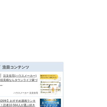
注目コンテンツ
注文住宅(ハウスメーカー)
一括見積ならタウンライフ家づ
..
ハウスメーカー 注文住宅
026年】おすすめ漫画ランキ
！読者10,564人が選ぶ好き