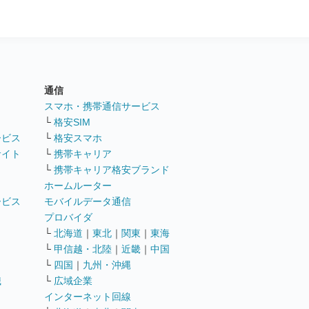
通信
ト
スマホ・携帯通信サービス
└
格安SIM
ービス
└
格安スマホ
サイト
└
携帯キャリア
└
携帯キャリア格安ブランド
ホームルーター
ービス
モバイルデータ通信
ト
プロバイダ
└
北海道
｜
東北
｜
関東
｜
東海
└
甲信越・北陸
｜
近畿
｜
中国
└
四国
｜
九州・沖縄
職
└
広域企業
インターネット回線