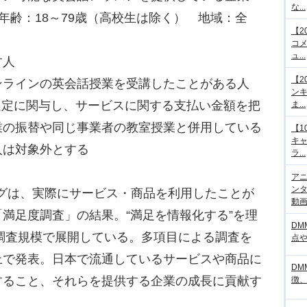
な...
年齢：18～79歳（高校生は除く） 地域：全
【2
コメ
ュ...
す人
【2
オンラインの英会話授業を受講したことがある人
ンキ
選定に関与し、サービスに関する支払い金額を把
ま...
業の振替や同じ事業者の教室授業と併用している
【1
キ
人は対象外とする
ラ...
アニ
ンタ
ングは、実際にサービス・商品を利用したことが
動画サ
満足度調査」の結果。“満足を情報化する”を理
DM
の調査規模で展開している。多項目による調査を
点
上で発表。日本で流通しているサービスや商品に
DM
すること、それらを提供する企業の成長に貢献す
徴