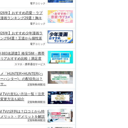
電子コミック
026年】おすすめ恋愛・ラブ
漫画ランキング29選！胸キ
電子コミック
026年】おすすめ少年漫画ラ
ング64選！王道から個性派
電子コミック
0,883名調査】格安SIM・携帯
ャリアおすすめ比較｜満足度
スマホ・携帯通信サービス
メ「HUNTER×HUNTER(ハ
ーハンター)」の配信先は？
...
定額制動画配信
M TVの支払い方法一覧！注意
や変更方法も紹介
定額制動画配信
M TVの評判は？口コミから特
、メリット・デメリットを解説
定額制動画配信