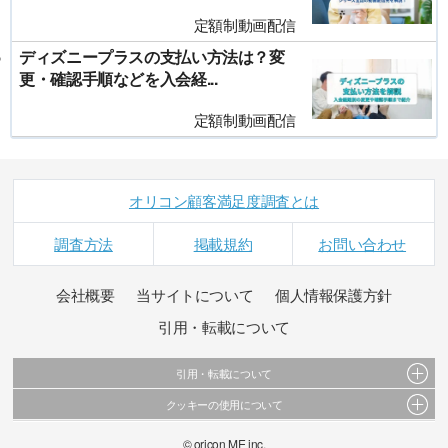
定額制動画配信
ディズニープラスの支払い方法は？変
更・確認手順などを入会経...
定額制動画配信
オリコン顧客満足度調査とは
調査方法
掲載規約
お問い合わせ
会社概要
当サイトについて
個人情報保護方針
引用・転載について
引用・転載について
クッキーの使用について
当サイトで公開されている情報（文字、写真、イラスト、画像データ等）及びこれらの配
置・編集および構造などについての著作権は株式会社oricon MEに帰属しております。
このサイトでは Cookie を使用して、ユーザーに合わせたコンテンツや広告の表示、ソーシャ
© oricon ME inc.
これらの情報を権利者の許可なく無断転載・複製などの二次利用を行うことは固く禁じてお