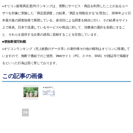
※オリコン顧客満足度(R)ランキングは、実際にサービス・商品を利用したことがあるユー
ザーを対象に実施した「満足度調査」の結果。“満足を情報化する”を理念に、2006年より日
本最大級の調査規模で展開している。多項目による調査を独自に行い、その結果をサイト
上で発表。日本で流通しているサービスや商品に対して、消費者の選択を容易にするこ
と、それらを提供する企業の成長に貢献することを目指しています。
■禁無断複写転載
※オリコンランキング（売上枚数のデータ等）の著作権その他の権利はオリコンに帰属して
いますので、無断で番組でのご使用、Webサイト（PC、スマホ、SNS）や雑誌等で掲載す
るといった行為は固く禁じております。
この記事の画像
PR