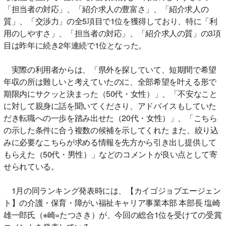
「担当者の対応」、「紹介求人の豊富さ」、「紹介求人の
質」、「交渉力」の全5項目で1位を獲得しており、特に「利
用のしやすさ」、「担当者の対応」、「紹介求人の質」の3項
目は昨年に続き2年連続で1位となった。
実際の利用者からは、「県外を探していて、短期間で希望
年収の所は難しいと考えていたのに、全部希望を叶える形で
期限内にサクッと決まった（50代・女性）」、「不安なこと
に対して親身に話を聞いてくださり、アドバイスもしていた
だき転職への一歩を踏み出せた（20代・女性）」、「こちら
の示した条件に合う複数の候補を示してくれた また、絞り込
みに必要なこちらが求める情報を先方から引き出し提供して
もらえた（50代・男性）」などのコメントが良い点として寄
せられている。
1月の同ランキング発表時には、【カイゴジョブエージェン
ト】の介護・保育・障がい福祉キャリア事業本部 本部長 塩崎
雄一郎氏（※崎=たつさき）が、今回の総合1位を受けての受賞