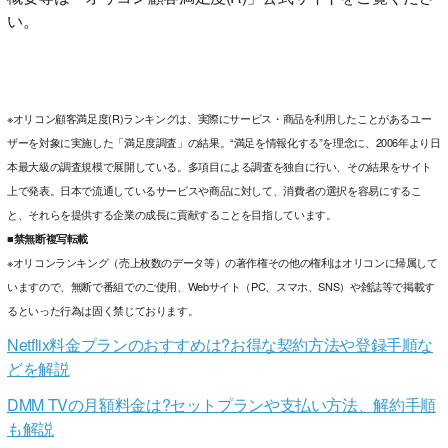
い。
※オリコン顧客満足度(R)ランキングは、実際にサービス・商品を利用したことがあるユー
ザーを対象に実施した「満足度調査」の結果。“満足を情報化する”を理念に、2006年より日
本最大級の調査規模で展開している。多項目による調査を独自に行い、その結果をサイト
上で発表。日本で流通しているサービスや商品に対して、消費者の選択を容易にするこ
と、それらを提供する企業の成長に貢献することを目指しています。
■禁無断複写転載
※オリコンランキング（売上枚数のデータ等）の著作権その他の権利はオリコンに帰属して
いますので、無断で番組でのご使用、Webサイト（PC、スマホ、SNS）や雑誌等で掲載す
るといった行為は固く禁じております。
Netflix料金プランのおすすめは?お得な契約方法や登録手順な
どを解説
DMM TVの月額料金は?セットプランや支払い方法、解約手順
も解説