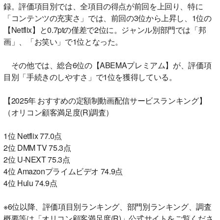
録。評価項目別では、全項目の得点が前回を上回り、特に
「コンテンツの充実さ」では、前回の3位から上昇し、1位の
【Netflix】と0.7ptの僅差で2位に。ジャンル別部門では「邦
画」、「お笑い」で1位となった。
その他では、総合6位の【ABEMAプレミアム】が、評価項
目別「手続きのしやすさ」で1位を獲得している。
【2025年 おすすめの定額制動画配信サービスランキング】
（オリコン顧客満足度(R)調査）
1位 Netflix 77.0点
2位 DMM TV 75.3点
2位 U-NEXT 75.3点
4位 Amazonプライムビデオ 74.9点
4位 Hulu 74.9点
※6位以降、評価項目別ランキング、部門別ランキング、調査
概要等は「オリコン顧客満足度(R)」公式サイトをご覧くださ