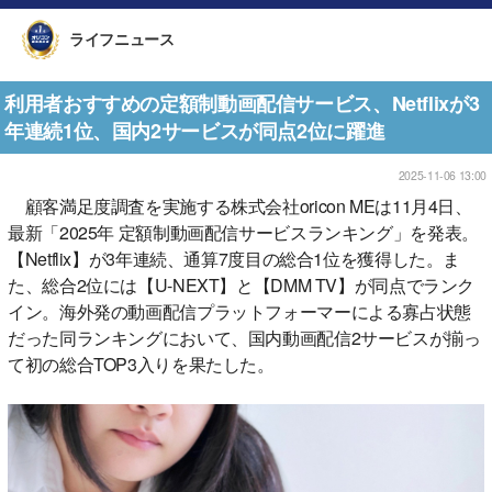
ライフニュース
利用者おすすめの定額制動画配信サービス、Netflixが3
年連続1位、国内2サービスが同点2位に躍進
2025-11-06 13:00
顧客満足度調査を実施する株式会社oricon MEは11月4日、
最新「2025年 定額制動画配信サービスランキング」を発表。
【Netflix】が3年連続、通算7度目の総合1位を獲得した。ま
た、総合2位には【U-NEXT】と【DMM TV】が同点でランク
イン。海外発の動画配信プラットフォーマーによる寡占状態
だった同ランキングにおいて、国内動画配信2サービスが揃っ
て初の総合TOP3入りを果たした。