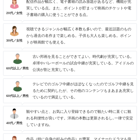
配信作品が幅広く、電子書籍の読み放題があるなど、機能が充
実している点。また、ポイントが貯まって映画のチケットや電
20代／女性
子書籍の購入に使うことができる点。
視聴できるジャンルが幅広く本数も多いので、最近話題のもの
から過去の名作まで楽しめる。子供も大人も楽しめる。ポイン
30代／女性
トが映画館でも使える。
古い邦画を見ることができてよい。時代劇が充実している。
卓球やバレーボールの試合中継が充実している。アイドルの
60代以上／男性
公演が割と充実している。
テレビでのゴルフ中継がほぼなくなったのでゴルフ中継を見
るために契約したが、その他のコンテンツもまあまあ充実し
60代以上／男性
ているので満足している。
観やすい点と、お気に入り登録できるので観たい時に直ぐに観
れる利便性が良いです。洋画の本数は更新されるし､一律で安定
40代／男性
していますね。
作品（特に自身の好みの作品）が豊富。マイナーなドラマも扱