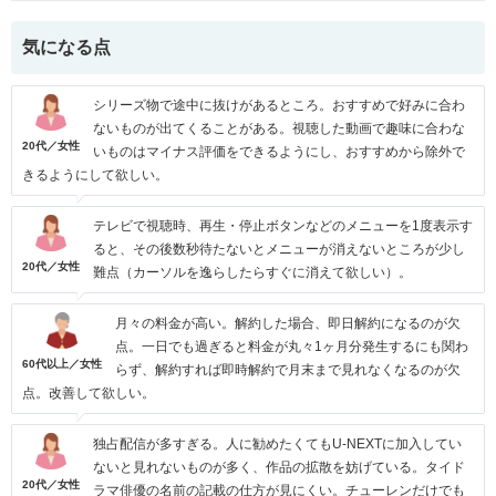
気になる点
シリーズ物で途中に抜けがあるところ。おすすめで好みに合わ
ないものが出てくることがある。視聴した動画で趣味に合わな
20代／女性
いものはマイナス評価をできるようにし、おすすめから除外で
きるようにして欲しい。
テレビで視聴時、再生・停止ボタンなどのメニューを1度表示す
ると、その後数秒待たないとメニューが消えないところが少し
20代／女性
難点（カーソルを逸らしたらすぐに消えて欲しい）。
月々の料金が高い。解約した場合、即日解約になるのが欠
点。一日でも過ぎると料金が丸々1ヶ月分発生するにも関わ
60代以上／女性
らず、解約すれば即時解約で月末まで見れなくなるのが欠
点。改善して欲しい。
独占配信が多すぎる。人に勧めたくてもU-NEXTに加入してい
ないと見れないものが多く、作品の拡散を妨げている。タイド
20代／女性
ラマ俳優の名前の記載の仕方が見にくい。チューレンだけでも