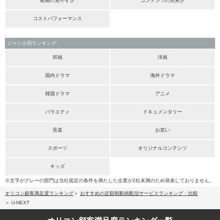
動画の見やすさ
コンテンツの充実さ
コストパフォーマンス
ジャンル別ランキング
邦画
洋画
国内ドラマ
海外ドラマ
韓国ドラマ
アニメ
バラエティ
ドキュメンタリー
音楽
お笑い
スポーツ
オリジナルコンテンツ
キッズ
※文字がグレーの部門は当社規定の条件を満たした企業が2社未満のため発表しておりません。
オリコン顧客満足度ランキング
おすすめの定額制動画配信サービスランキング・比較
U-NEXT