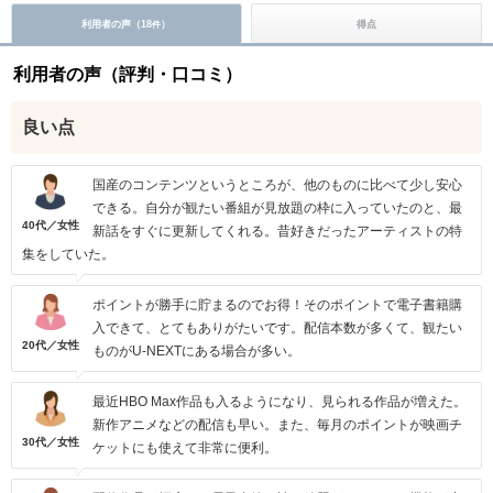
利用者の声（
18
）
得点
件
利用者の声（評判・口コミ）
良い点
国産のコンテンツというところが、他のものに比べて少し安心
できる。自分が観たい番組が見放題の枠に入っていたのと、最
40代／女性
新話をすぐに更新してくれる。昔好きだったアーティストの特
集をしていた。
ポイントが勝手に貯まるのでお得！そのポイントで電子書籍購
入できて、とてもありがたいです。配信本数が多くて、観たい
20代／女性
ものがU-NEXTにある場合が多い。
最近HBO Max作品も入るようになり、見られる作品が増えた。
新作アニメなどの配信も早い。また、毎月のポイントが映画チ
30代／女性
ケットにも使えて非常に便利。