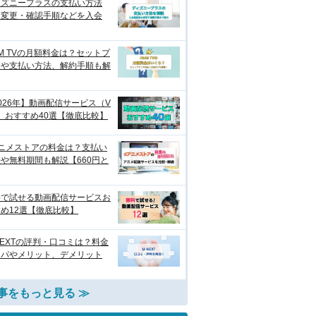
ィズニープラスの支払い方法
？変更・確認手順などを入会
M TVの月額料金は？セットプ
ンや支払い方法、解約手順も解
026年】動画配信サービス（V
）おすすめ40選【徹底比較】
アニメストアの料金は？支払い
や無料期間も解説【660円と
料で試せる動画配信サービスお
め12選【徹底比較】
NEXTの評判・口コミは？料金
スパやメリット、デメリット
事をもっと見る ≫