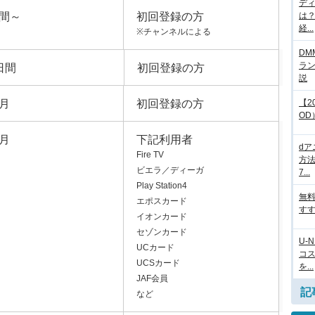
デ
日間～
初回登録の方
は
経...
※チャンネルによる
DM
ラ
日間
初回登録の方
説
ヵ月
初回登録の方
【2
OD
ヵ月
下記利用者
d
Fire TV
方法
ビエラ／ディーガ
7...
Play Station4
無
エポスカード
すす
イオンカード
セゾンカード
U-
UCカード
コ
UCSカード
を...
JAF会員
記
など