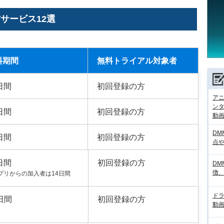
サービス12選
料期間
無料トライアル対象者
日間
初回登録の方
アニ
ンタ
日間
初回登録の方
動画サ
DM
日間
初回登録の方
点
日間
初回登録の方
DM
徴
プリからの加入者は14日間
ド
日間
初回登録の方
動画