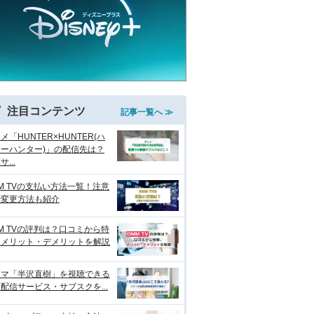
注目コンテンツ
記事一覧へ ≫
メ「HUNTER×HUNTER(ハ
ーハンター)」の配信先は？
...
M TVの支払い方法一覧！注意
や変更方法も紹介
M TVの評判は？口コミから特
、メリット・デメリットを解説
ラマ「半沢直樹」を視聴できる
配信サービス・サブスクを...