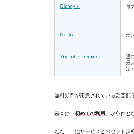
Disney＋
最
Netflix
最
YouTube Premium
通
最
定
無料期間が用意されている動画配
基本は「
初めての利用
」が条件と
ただ、「他サービスとのセット契