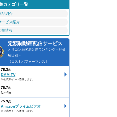
集カテゴリ一覧
作品紹介
サービス紹介
比較情報
定額制動画配信サービス
オリコン顧客満足度ランキング－評価
項目別－
【コストパフォーマンス】
78.3
点
DMM TV
※公式サイトへ遷移します。
76.7
点
Netflix
75.9
点
Amazonプライムビデオ
※公式サイトへ遷移します。