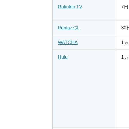
Rakuten TV
7
Pontaパス
30
WATCHA
1
Hulu
1