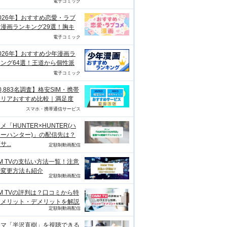
電子コミック
026年】おすすめ恋愛・ラブ
漫画ランキング29選！胸キ
電子コミック
026年】おすすめ少年漫画ラ
ング64選！王道から個性派
電子コミック
0,883名調査】格安SIM・携帯
ャリアおすすめ比較｜満足度
スマホ・携帯通信サービス
メ「HUNTER×HUNTER(ハ
ーハンター)」の配信先は？
...
定額制動画配信
M TVの支払い方法一覧！注意
や変更方法も紹介
定額制動画配信
M TVの評判は？口コミから特
、メリット・デメリットを解説
定額制動画配信
ラマ「半沢直樹」を視聴できる