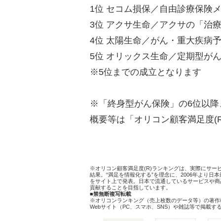
1位 セコム損保／自由診療保険メデ
3位 アクサ生命／アクサの「治療
4位 太陽生命／がん・重大疾病予
5位 オリックス生命／定期型がん保険
※5位までの成立となります
※「終身型がん保険」の6位以
概要等は「オリコン顧客満足度(
※オリコン顧客満足度(R)ランキングは、実際にサ
結果。“満足を情報化する”を理念に、2006年より
をサイト上で発表。日本で流通しているサービスや商
貢献することを目指しています。
■禁無断複写転載
※オリコンランキング（売上枚数のデータ等）の著作
Webサイト（PC、スマホ、SNS）や雑誌等で掲載