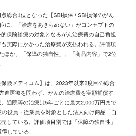
合1位となった【SBI損保 / SBI損保のがん
1位に。「治療をあきらめない」がコンセプトの
公的保険診療の対象となるがん治療費の自己負担
でも実際にかかった治療費が支払われる。評価項
たほか、「保障の独自性」、「商品内容」で2位
。
険メディコム】は、2023年以来2度目の総合
・先進医療を問わず、がんの治療費を実額補償す
、通院等の治療は5年ごとに最大2,000万円まで
業の役員・従業員を対象とした法人向け商品「自
発売している。評価項目別では「保障の独自性」
獲得している。