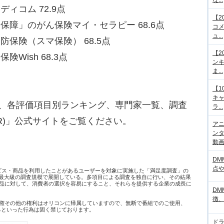
な...
ィコム 72.9点
【2
保障」のがん保険マイ・セラピー 68.6点
コメ
ュ...
防保険（スマ保険） 68.5点
【2
Wish 68.3点
ンキ
ま...
【1
キ
降、各評価項目別ランキング、専門家一覧、調査
ラ...
R)」公式サイトをご覧ください。
アニ
ンタ
動画サ
DM
点
ービス・商品を利用したことがあるユーザーを対象に実施した「満足度調査」の
日本最大級の調査規模で展開している。多項目による調査を独自に行い、その結果
品に対して、消費者の選択を容易にすること、それらを提供する企業の成長に
DM
徴
権その他の権利はオリコンに帰属していますので、無断で番組でのご使用、
するといった行為は固く禁じております。
ド