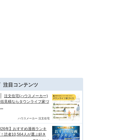
注目コンテンツ
注文住宅(ハウスメーカー)
一括見積ならタウンライフ家づ
..
ハウスメーカー 注文住宅
026年】おすすめ漫画ランキ
！読者10,564人が選ぶ好き