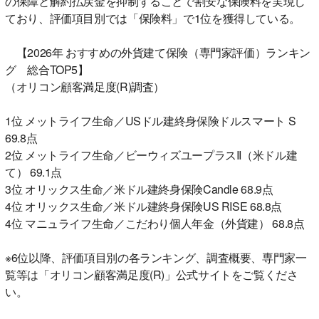
の保障と解約払戻金を抑制することで割安な保険料を実現し
ており、評価項目別では「保険料」で1位を獲得している。
【2026年 おすすめの外貨建て保険（専門家評価）ランキン
グ 総合TOP5】
（オリコン顧客満足度(R)調査）
1位 メットライフ生命／USドル建終身保険ドルスマート S
69.8点
2位 メットライフ生命／ビーウィズユープラスII（米ドル建
て） 69.1点
3位 オリックス生命／米ドル建終身保険Candle 68.9点
4位 オリックス生命／米ドル建終身保険US RISE 68.8点
4位 マニュライフ生命／こだわり個人年金（外貨建） 68.8点
※6位以降、評価項目別の各ランキング、調査概要、専門家一
覧等は「オリコン顧客満足度(R)」公式サイトをご覧くださ
い。