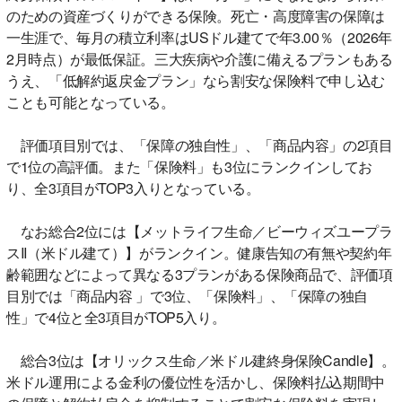
のための資産づくりができる保険。死亡・高度障害の保障は
一生涯で、毎月の積立利率はUSドル建てで年3.00％（2026年
2月時点）が最低保証。三大疾病や介護に備えるプランもある
うえ、「低解約返戻金プラン」なら割安な保険料で申し込む
ことも可能となっている。
評価項目別では、「保障の独自性」、「商品内容」の2項目
で1位の高評価。また「保険料」も3位にランクインしてお
り、全3項目がTOP3入りとなっている。
なお総合2位には【メットライフ生命／ビーウィズユープラ
スII（米ドル建て）】がランクイン。健康告知の有無や契約年
齢範囲などによって異なる3プランがある保険商品で、評価項
目別では「商品内容 」で3位、「保険料」、「保障の独自
性」で4位と全3項目がTOP5入り。
総合3位は【オリックス生命／米ドル建終身保険Candle】。
米ドル運用による金利の優位性を活かし、保険料払込期間中