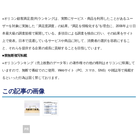
※オリコン顧客満足度(R)ランキングは、実際にサービス・商品を利用したことがあるユー
ザーを対象に実施した「満足度調査」の結果。“満足を情報化する”を理念に、2006年より日
本最大級の調査規模で展開している。多項目による調査を独自に行い、その結果をサイト
上で発表。日本で流通しているサービスや商品に対して、消費者の選択を容易にするこ
と、それらを提供する企業の成長に貢献することを目指しています。
■禁無断複写転載
※オリコンランキング（売上枚数のデータ等）の著作権その他の権利はオリコンに帰属して
いますので、無断で番組でのご使用、Webサイト（PC、スマホ、SNS）や雑誌等で掲載す
るといった行為は固く禁じております。
この記事の画像
PR