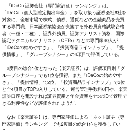
「iDeCo 証券会社（専門家評価）ランキング」は、
「iDeCo（個人型確定拠出年金）」を取り扱う証券会社6社を
対象に、金融市場で株式、債券、通貨などの金融商品を売買
する専門職、日本証券業協会が実施する外務員資格試験合格
者（一種・二種）、証券外務員、証券アナリスト資格、国際
認定テクニカルアナリスト（CFTe）などの専門家40人が、
「iDeCoの始めやすさ」、「投資商品ラインナップ」、「提
供情報」、「グループシナジー」の4項目で評価している。
2度目の総合1位となった【楽天証券】は、評価項目別「グ
ループシナジー」でも1位を獲得。また「iDeCoの始めやす
さ」、「提供情報」で2位、「投資商品ラインナップ」で3位
と全4項目がTOP3入りしている。運営管理手数料0円や、楽天
証券口座を開設すれば証券資産と年金資産を1つのIDで管理で
きる利便性などが評価されたようだ。
なお【楽天証券】は、専門家評価による「ネット証券（専
門家評価）ランキング」でも2度目の総合1位を獲得してい