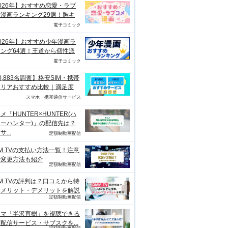
026年】おすすめ恋愛・ラブ
漫画ランキング29選！胸キ
電子コミック
026年】おすすめ少年漫画ラ
ング64選！王道から個性派
電子コミック
0,883名調査】格安SIM・携帯
ャリアおすすめ比較｜満足度
スマホ・携帯通信サービス
メ「HUNTER×HUNTER(ハ
ーハンター)」の配信先は？
...
定額制動画配信
M TVの支払い方法一覧！注意
や変更方法も紹介
定額制動画配信
M TVの評判は？口コミから特
、メリット・デメリットを解説
定額制動画配信
ラマ「半沢直樹」を視聴できる
配信サービス・サブスクを...
定額制動画配信