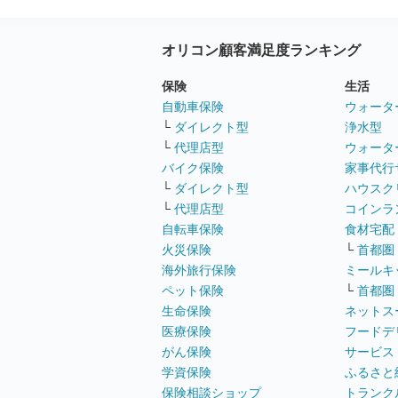
オリコン顧客満足度ランキング
保険
生活
自動車保険
ウォータ
└
ダイレクト型
浄水型
└
代理店型
ウォータ
バイク保険
家事代行
└
ダイレクト型
ハウスク
└
代理店型
コインラ
自転車保険
食材宅配
火災保険
└
首都圏
海外旅行保険
ミールキ
ペット保険
└
首都圏
生命保険
ネットス
医療保険
フードデ
がん保険
サービス
学資保険
ふるさと
保険相談ショップ
トランク