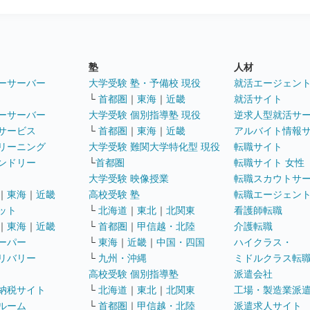
塾
人材
ーサーバー
大学受験 塾・予備校 現役
就活エージェン
└
首都圏
｜
東海
｜
近畿
就活サイト
ーサーバー
大学受験 個別指導塾 現役
逆求人型就活サ
サービス
└
首都圏
｜
東海
｜
近畿
アルバイト情報
リーニング
大学受験 難関大学特化型 現役
転職サイト
ンドリー
└
首都圏
転職サイト 女性
大学受験 映像授業
転職スカウトサ
｜
東海
｜
近畿
高校受験 塾
転職エージェン
ット
└
北海道
｜
東北
｜
北関東
看護師転職
｜
東海
｜
近畿
└
首都圏
｜
甲信越・北陸
介護転職
ーパー
└
東海
｜
近畿
｜
中国・四国
ハイクラス・
リバリー
└
九州・沖縄
ミドルクラス転
高校受験 個別指導塾
派遣会社
納税サイト
└
北海道
｜
東北
｜
北関東
工場・製造業派
ルーム
└
首都圏
｜
甲信越・北陸
派遣求人サイト