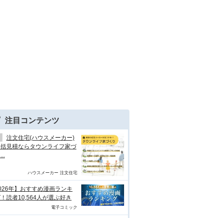
注目コンテンツ
注文住宅(ハウスメーカー)
一括見積ならタウンライフ家づ
..
ハウスメーカー 注文住宅
026年】おすすめ漫画ランキ
！読者10,564人が選ぶ好き
電子コミック