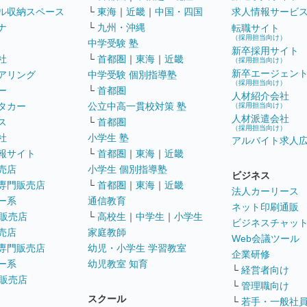
ル収納スペース
└
東海
｜
近畿
｜
中国・四国
求人情報サービ
ナ
└
九州・沖縄
転職サイト
（採用担当向け）
中学受験 塾
新卒採用サイト
社
└
首都圏
｜
東海
｜
近畿
（採用担当向け）
新卒エージェン
アリング
中学受験 個別指導塾
（採用担当向け）
ー
└
首都圏
人材紹介会社
タカー
公立中高一貫校対策 塾
（採用担当向け）
人材派遣会社
ス
└
首都圏
（採用担当向け）
社
小学生 塾
アルバイト求人
報サイト
└
首都圏
｜
東海
｜
近畿
売店
小学生 個別指導塾
ビジネス
専門販売店
└
首都圏
｜
東海
｜
近畿
法人カーリース
ー系
通信教育
ネット印刷通販
販売店
└
高校生
｜
中学生
｜
小学生
ビジネスチャッ
売店
家庭教師
Web会議ツール
専門販売店
幼児・小学生 学習教室
企業研修
ー系
幼児教室 知育
└
経営者向け
販売店
└
管理職向け
スクール
└
若手・一般社