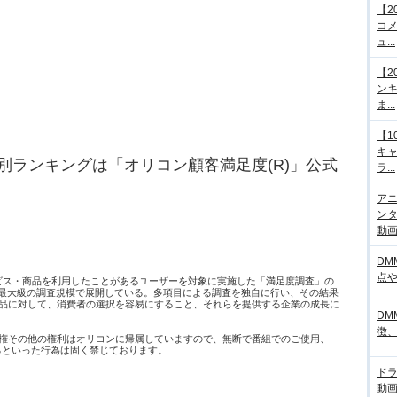
【2
コメ
ュ...
【2
ンキ
ま...
【1
キ
別ランキングは「オリコン顧客満足度(R)」公式
ラ...
アニ
ンタ
動画サ
DM
点
ービス・商品を利用したことがあるユーザーを対象に実施した「満足度調査」の
日本最大級の調査規模で展開している。多項目による調査を独自に行い、その結果
品に対して、消費者の選択を容易にすること、それらを提供する企業の成長に
DM
徴
権その他の権利はオリコンに帰属していますので、無断で番組でのご使用、
するといった行為は固く禁じております。
ド
動画