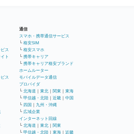
通信
ト
スマホ・携帯通信サービス
└
格安SIM
ービス
└
格安スマホ
サイト
└
携帯キャリア
└
携帯キャリア格安ブランド
ホームルーター
ービス
モバイルデータ通信
ト
プロバイダ
└
北海道
｜
東北
｜
関東
｜
東海
└
甲信越・北陸
｜
近畿
｜
中国
└
四国
｜
九州・沖縄
職
└
広域企業
インターネット回線
遣
└
北海道
｜
東北
｜
関東
└
甲信越・北陸
｜
東海
｜
近畿