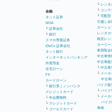
└
レンタ
└
コンテ
金融
└
宅配型
ネット証券
引越し会
NISA
カーシェ
└
証券会社
レンタカ
└
銀行
格安レン
スマホ専業証券
カーリー
iDeCo 証券会社
車買取会
ネット銀行
中古車情
インターネットバンキング
中古車販
外貨預金
└
中古車
住宅ローン
└
メーカ
FX
中古車
カードローン
バイク販
└
銀行系
｜
ノンバンク
└
バイク
クレジットカード
└
メーカ
└
年会費無料
バイク
└
クレジットカード
車検
└
ゴールドカード