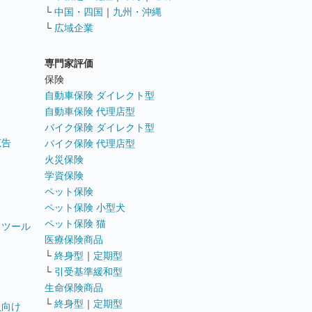
ス
└
中国・四国
｜
九州・沖縄
└
広域企業
専門家評価
ト
保険
自動車保険 ダイレクト型
自動車保険 代理店型
バイク保険 ダイレクト型
広告
バイク保険 代理店型
火災保険
学資保険
ペット保険
ペット保険 小型犬
ペット保険 猫
トツール
医療保険商品
└
終身型
｜
定期型
└
引受基準緩和型
生命保険商品
└
終身型
｜
定期型
員向け