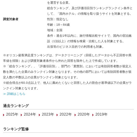
を運営する企業。
総合ランキング、及び評価項目別ランキングランクイン条件と
して、「国内ホテル」の情報を取り扱うサイトを対象とする。
調査対象者
性別：指定なし
年齢：18～84歳
地域：全国
条件：過去1年以内に、旅行情報比較サイトで、国内の宿泊施
設（1泊以上）の情報を検索・比較した人を対象とする。
出張等のビジネス目的での利用者も対象。
※オリコン顧客満足度ランキングは、データクリーニング（回収したデータから不正回答や異
常値を排除）および調査対象者条件から外れた回答を除外した上で作成しています。
※「総合ランキング」、「評価項目別」、部門の「業態別」においては有効回答者数が規定人
数を満たした企業のみランクイン対象となります。その他の部門においては有効回答者数が規
定人数の半数以上の企業がランクイン対象となります。
※総合得点が60.0点以上で、他人に薦めたくないと回答した人の割合が基準値以下の企業がラ
ンクイン対象となります。
≫ 詳細はこちら
過去ランキング
2025年
2024年
2023年
2022年
2020年
2019年
ランキング監修