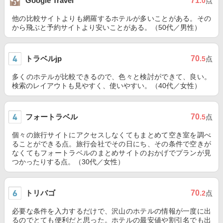
71
Google Travel
.0
点
他の比較サイトよりも網羅するホテルが多いことがある。その
から飛ぶと予約サイトより安いことがある。（50代／男性）
トラベルjp
70
.5
点
多くのホテルが比較できるので、色々と検討ができて、良い。
検索のレイアウトも見やすく、使いやすい。（40代／女性）
フォートラベル
70
.5
点
個々の旅行サイトにアクセスしなくてもまとめて空き室を調べ
ることができる点。旅行会社でその日にち、その条件で空きが
なくてもフォートラベルのまとめサイトのおかげでプランが見
つかったりする点。（30代／女性）
トリバゴ
70
.2
点
必要な条件を入力するだけで、沢山のホテルの情報が一度に出
るのでとても便利だと思った。ホテルの最安値や割引名でも出