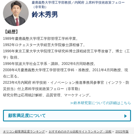
慶應義塾大学理工学部教授／内閣府 上席科学技術政策フェロー
（非常勤）
鈴木秀男
【経歴】
1989年慶應義塾大学理工学部管理工学科卒業。
1992年ロチェスター大学経営大学院修士課程修了。
1996年東京工業大学大学院理工学研究科博士課程経営工学専攻修了。博士（工
学）取得。
1996年筑波大学社会工学系・講師。2002年6月同助教授。
2008年4月慶應義塾大学理工学部管理工学科・准教授。2011年4月同教授、現
在に至る。
2023年4月内閣府 科学技術・イノベーション推進事務局参事官（インフラ・防
災担当）付上席科学技術政策フェロー（非常勤）
研究分野は応用統計解析、品質管理、マーケティング。
≫鈴木研究室についての詳細はこちら
顧客満足度について
オリコン顧客満足度ランキング
おすすめのホテル比較サイトランキング・比較
2022年版