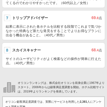
てくるのでわかりやすかったです。（60代以上／女性）
トリップアドバイザー
69
.8
点
結果に表示にされた各ホテルを比較する段階でこれまで気づか
なかった特典など新たな発見をすることでよりお得なプランに
出会う機会があること。（40代／男性）
スカイスキャナー
68
.4
点
サイトのユーザビリティがよく検索などの操作が簡単に行えた
点。（40代／男性）
オリコンランキングは、株式会社オリコンを前身企業に1967年より
スタート。2006年からは顧客満足度調査を開始。ホテル比較サイト
は、2019年よりランキングを発表しています。
オリコン顧客満足度調査では、実際にサービスを利用した
2,381
人にアンケ
ート調査を実施。