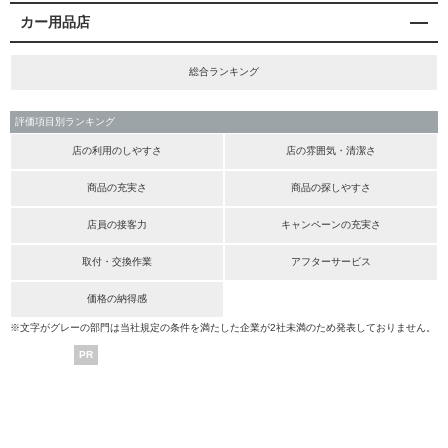
カー用品店
総合ランキング
評価項目別ランキング
店の利用のしやすさ
店の雰囲気・清潔さ
商品の充実さ
商品の探しやすさ
店員の接客力
キャンペーンの充実さ
取付・交換作業
アフターサービス
価格の納得感
※文字がグレーの部門は当社規定の条件を満たした企業が2社未満のため発表しておりません。
PR