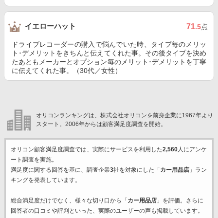
イエローハット
71
.5
点
ドライブレコーダーの購入で悩んでいた時、タイプ毎のメリッ
ト･デメリットをきちんと伝えてくれた事。その後タイプを決め
たあともメーカーとオプション毎のメリット･デメリットを丁寧
に伝えてくれた事。（30代／女性）
オリコンランキングは、株式会社オリコンを前身企業に1967年より
スタート。2006年からは顧客満足度調査を開始。
オリコン顧客満足度調査では、実際にサービスを利用した
2,560
人にアンケ
ート調査を実施。
満足度に関する回答を基に、調査企業
3
社を対象にした「
カー用品店
」ラン
キングを発表しています。
総合満足度だけでなく、様々な切り口から「
カー用品店
」を評価。さらに
回答者の口コミや評判といった、実際のユーザーの声も掲載しています。