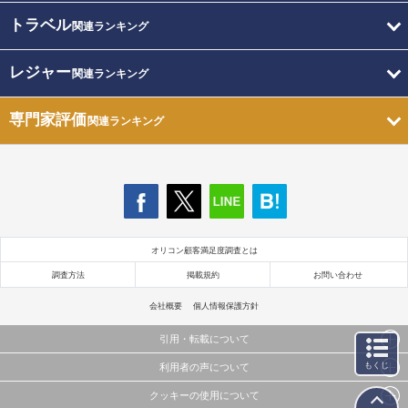
トラベル
関連ランキング
レジャー
関連ランキング
専門家評価
関連ランキング
オリコン顧客満足度調査とは
調査方法
掲載規約
お問い合わせ
会社概要
個人情報保護方針
引用・転載について
もくじ
利用者の声について
当サイトで公開されている情報（文字、写真、イラスト、画像データ等）及びこれらの配置・
編集および構造などについての著作権は株式会社oricon MEに帰属しております。
クッキーの使用について
当サイトに掲載している内容はすべてサービスの利用者が提出された見解・感想です。
これらの情報を権利者の許可なく無断転載・複製などの二次利用を行うことは固く禁じており