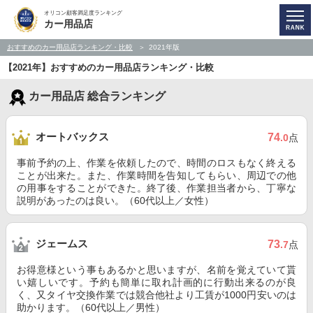
オリコン顧客満足度ランキング
カー用品店
おすすめのカー用品店ランキング・比較
2021年版
【2021年】おすすめのカー用品店ランキング・比較
カー用品店 総合ランキング
オートバックス
74
.0
点
事前予約の上、作業を依頼したので、時間のロスもなく終える
ことが出来た。また、作業時間を告知してもらい、周辺での他
の用事をすることができた。終了後、作業担当者から、丁寧な
説明があったのは良い。（60代以上／女性）
ジェームス
73
.7
点
お得意様という事もあるかと思いますが、名前を覚えていて貰
い嬉しいです。予約も簡単に取れ計画的に行動出来るのが良
く、又タイヤ交換作業では競合他社より工賃が1000円安いのは
助かります。（60代以上／男性）