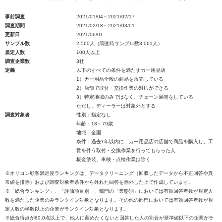
事前調査
2021/01/04～2021/02/17
調査期間
2021/02/18～2021/03/01
更新日
2021/06/01
サンプル数
2,560人（調査時サンプル数3,061人）
規定人数
100人以上
調査企業数
3社
定義
以下のすべての条件を満たすカー用品店
1）カー用品全般の商品を販売している
2）店舗で取付・交換作業の対応ができる
3）特定地域のみではなく、チェーン展開をしている
ただし、ディーラーは対象外とする
調査対象者
性別：指定なし
年齢：18～79歳
地域：全国
条件：過去1年以内に、カー用品店の店舗で商品を購入し、工
賃を伴う取付・交換作業を行ってもらった人
板金塗装、車検・点検作業は除く
※オリコン顧客満足度ランキングは、データクリーニング（回収したデータから不正回答や異
常値を排除）および調査対象者条件から外れた回答を除外した上で作成しています。
※「総合ランキング」、「評価項目別」、部門の「業態別」においては有効回答者数が規定人
数を満たした企業のみランクイン対象となります。その他の部門においては有効回答者数が規
定人数の半数以上の企業がランクイン対象となります。
※総合得点が60.0点以上で、他人に薦めたくないと回答した人の割合が基準値以下の企業がラ