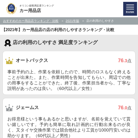
オリコン顧客満足度ランキング
カー用品店
おすすめのカー用品店ランキング・比較
2021年版
店の利用のしやすさ
【2021年】カー用品店の店の利用のしやすさランキング・比較
店の利用のしやすさ 満足度ランキング
オートバックス
76
.3
点
事前予約の上、作業を依頼したので、時間のロスもなく終える
ことが出来た。また、作業時間を告知してもらい、周辺での他
の用事をすることができた。終了後、作業担当者から、丁寧な
説明があったのは良い。（60代以上／女性）
ジェームス
76
.0
点
お得意様という事もあるかと思いますが、名前を覚えていて貰
い嬉しいです。予約も簡単に取れ計画的に行動出来るのが良
く、又タイヤ交換作業では競合他社より工賃が1000円安いのは
助かります。（60代以上／男性）