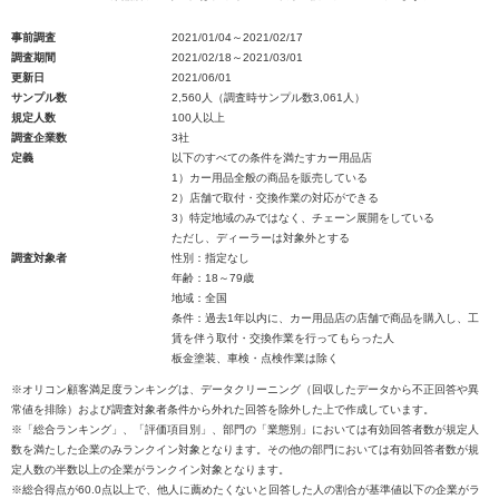
事前調査
2021/01/04～2021/02/17
調査期間
2021/02/18～2021/03/01
更新日
2021/06/01
サンプル数
2,560人（調査時サンプル数3,061人）
規定人数
100人以上
調査企業数
3社
定義
以下のすべての条件を満たすカー用品店
1）カー用品全般の商品を販売している
2）店舗で取付・交換作業の対応ができる
3）特定地域のみではなく、チェーン展開をしている
ただし、ディーラーは対象外とする
調査対象者
性別：指定なし
年齢：18～79歳
地域：全国
条件：過去1年以内に、カー用品店の店舗で商品を購入し、工
賃を伴う取付・交換作業を行ってもらった人
板金塗装、車検・点検作業は除く
※オリコン顧客満足度ランキングは、データクリーニング（回収したデータから不正回答や異
常値を排除）および調査対象者条件から外れた回答を除外した上で作成しています。
※「総合ランキング」、「評価項目別」、部門の「業態別」においては有効回答者数が規定人
数を満たした企業のみランクイン対象となります。その他の部門においては有効回答者数が規
定人数の半数以上の企業がランクイン対象となります。
※総合得点が60.0点以上で、他人に薦めたくないと回答した人の割合が基準値以下の企業がラ