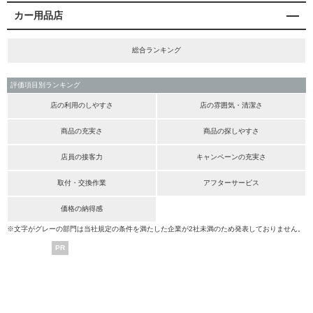
カー用品店
総合ランキング
評価項目別ランキング
店の利用のしやすさ
店の雰囲気・清潔さ
商品の充実さ
商品の探しやすさ
店員の接客力
キャンペーンの充実さ
取付・交換作業
アフターサービス
価格の納得感
※文字がグレーの部門は当社規定の条件を満たした企業が2社未満のため発表しておりません。
PR