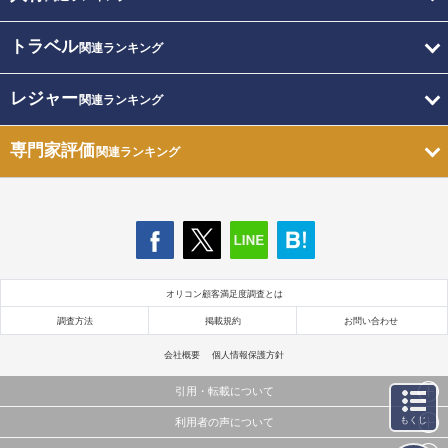
トラベル
関連ランキング
レジャー
関連ランキング
専門家評価
関連ランキング
オリコン顧客満足度調査とは
調査方法
掲載規約
お問い合わせ
会社概要
個人情報保護方針
引用・転載について
もくじ
利用者の声について
当サイトで公開されている情報（文字、写真、イラスト、画像データ等）及びこれらの配置・
編集および構造などについての著作権は株式会社oricon MEに帰属しております。