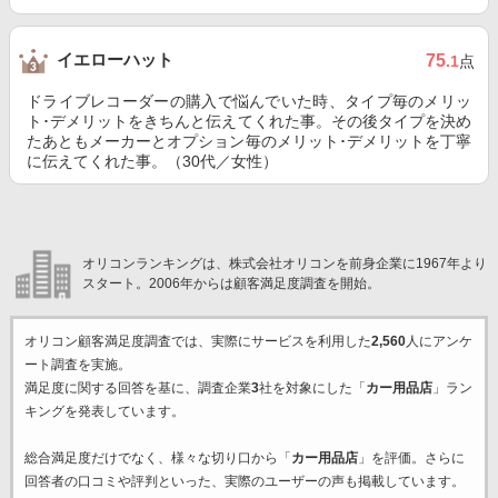
イエローハット
75
.1
点
ドライブレコーダーの購入で悩んでいた時、タイプ毎のメリッ
ト･デメリットをきちんと伝えてくれた事。その後タイプを決め
たあともメーカーとオプション毎のメリット･デメリットを丁寧
に伝えてくれた事。（30代／女性）
オリコンランキングは、株式会社オリコンを前身企業に1967年より
スタート。2006年からは顧客満足度調査を開始。
オリコン顧客満足度調査では、実際にサービスを利用した
2,560
人にアンケ
ート調査を実施。
満足度に関する回答を基に、調査企業
3
社を対象にした「
カー用品店
」ラン
キングを発表しています。
総合満足度だけでなく、様々な切り口から「
カー用品店
」を評価。さらに
回答者の口コミや評判といった、実際のユーザーの声も掲載しています。