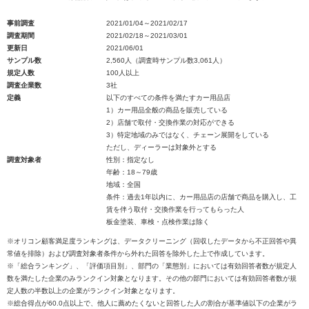
事前調査
2021/01/04～2021/02/17
調査期間
2021/02/18～2021/03/01
更新日
2021/06/01
サンプル数
2,560人（調査時サンプル数3,061人）
規定人数
100人以上
調査企業数
3社
定義
以下のすべての条件を満たすカー用品店
1）カー用品全般の商品を販売している
2）店舗で取付・交換作業の対応ができる
3）特定地域のみではなく、チェーン展開をしている
ただし、ディーラーは対象外とする
調査対象者
性別：指定なし
年齢：18～79歳
地域：全国
条件：過去1年以内に、カー用品店の店舗で商品を購入し、工
賃を伴う取付・交換作業を行ってもらった人
板金塗装、車検・点検作業は除く
※オリコン顧客満足度ランキングは、データクリーニング（回収したデータから不正回答や異
常値を排除）および調査対象者条件から外れた回答を除外した上で作成しています。
※「総合ランキング」、「評価項目別」、部門の「業態別」においては有効回答者数が規定人
数を満たした企業のみランクイン対象となります。その他の部門においては有効回答者数が規
定人数の半数以上の企業がランクイン対象となります。
※総合得点が60.0点以上で、他人に薦めたくないと回答した人の割合が基準値以下の企業がラ