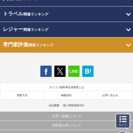
トラベル
関連ランキング
レジャー
関連ランキング
専門家評価
関連ランキング
オリコン顧客満足度調査とは
調査方法
掲載規約
お問い合わせ
会社概要
個人情報保護方針
引用・転載について
もくじ
利用者の声について
当サイトで公開されている情報（文字、写真、イラスト、画像データ等）及びこれらの配置・
編集および構造などについての著作権は株式会社oricon MEに帰属しております。