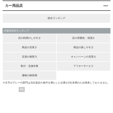
カー用品店
総合ランキング
評価項目別ランキング
店の利用のしやすさ
店の雰囲気・清潔さ
商品の充実さ
商品の探しやすさ
店員の接客力
キャンペーンの充実さ
取付・交換作業
アフターサービス
価格の納得感
※文字がグレーの部門は当社規定の条件を満たした企業が2社未満のため発表しておりません。
PR