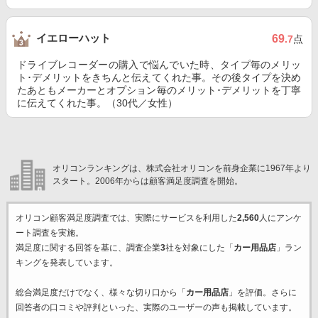
イエローハット
69
.7
点
ドライブレコーダーの購入で悩んでいた時、タイプ毎のメリッ
ト･デメリットをきちんと伝えてくれた事。その後タイプを決め
たあともメーカーとオプション毎のメリット･デメリットを丁寧
に伝えてくれた事。（30代／女性）
オリコンランキングは、株式会社オリコンを前身企業に1967年より
スタート。2006年からは顧客満足度調査を開始。
オリコン顧客満足度調査では、実際にサービスを利用した
2,560
人にアンケ
ート調査を実施。
満足度に関する回答を基に、調査企業
3
社を対象にした「
カー用品店
」ラン
キングを発表しています。
総合満足度だけでなく、様々な切り口から「
カー用品店
」を評価。さらに
回答者の口コミや評判といった、実際のユーザーの声も掲載しています。