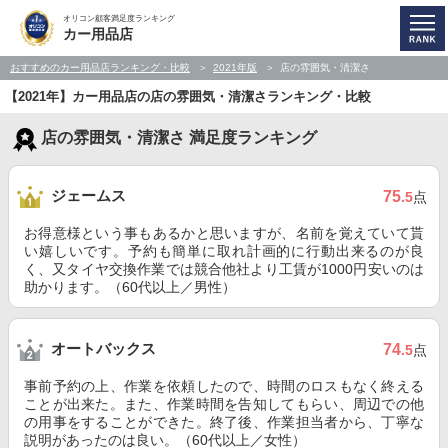
オリコン顧客満足度ランキング
カー用品店
おすすめのカー用品店ランキング・比較
2021年版
店の雰囲気・清潔さ
【2021年】カー用品店の店の雰囲気・清潔さランキング・比較
店の雰囲気・清潔さ 満足度ランキング
ジェームス
75
.5
点
お得意様という事もあるかと思いますが、名前を覚えていて貰
い嬉しいです。予約も簡単に取れ計画的に行動出来るのが良
く、又タイヤ交換作業では競合他社より工賃が1000円安いのは
助かります。（60代以上／男性）
オートバックス
74
.5
点
事前予約の上、作業を依頼したので、時間のロスもなく終える
ことが出来た。また、作業時間を告知してもらい、周辺での他
の用事をすることができた。終了後、作業担当者から、丁寧な
説明があったのは良い。（60代以上／女性）