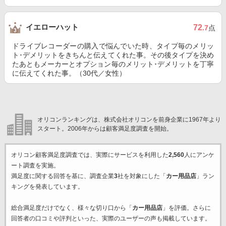
イエローハット
72
.7
点
ドライブレコーダーの購入で悩んでいた時、タイプ毎のメリッ
ト･デメリットをきちんと伝えてくれた事。その後タイプを決め
たあともメーカーとオプション毎のメリット･デメリットを丁寧
に伝えてくれた事。（30代／女性）
オリコンランキングは、株式会社オリコンを前身企業に1967年より
スタート。2006年からは顧客満足度調査を開始。
オリコン顧客満足度調査では、実際にサービスを利用した
2,560
人にアンケ
ート調査を実施。
満足度に関する回答を基に、調査企業
3
社を対象にした「
カー用品店
」ラン
キングを発表しています。
総合満足度だけでなく、様々な切り口から「
カー用品店
」を評価。さらに
回答者の口コミや評判といった、実際のユーザーの声も掲載しています。