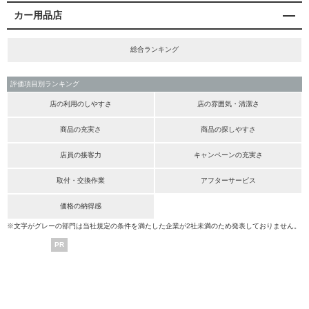
カー用品店
総合ランキング
評価項目別ランキング
店の利用のしやすさ
店の雰囲気・清潔さ
商品の充実さ
商品の探しやすさ
店員の接客力
キャンペーンの充実さ
取付・交換作業
アフターサービス
価格の納得感
※文字がグレーの部門は当社規定の条件を満たした企業が2社未満のため発表しておりません。
PR