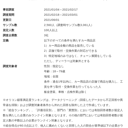
事前調査
2021/01/04～2021/02/17
調査期間
2021/02/18～2021/03/01
更新日
2021/06/01
サンプル数
2,560人（調査時サンプル数3,061人）
規定人数
100人以上
調査企業数
3社
定義
以下のすべての条件を満たすカー用品店
1）カー用品全般の商品を販売している
2）店舗で取付・交換作業の対応ができる
3）特定地域のみではなく、チェーン展開をしている
ただし、ディーラーは対象外とする
調査対象者
性別：指定なし
年齢：18～79歳
地域：全国
条件：過去1年以内に、カー用品店の店舗で商品を購入し、工
賃を伴う取付・交換作業を行ってもらった人
板金塗装、車検・点検作業は除く
※オリコン顧客満足度ランキングは、データクリーニング（回収したデータから不正回答や異
常値を排除）および調査対象者条件から外れた回答を除外した上で作成しています。
※「総合ランキング」、「評価項目別」、部門の「業態別」においては有効回答者数が規定人
数を満たした企業のみランクイン対象となります。その他の部門においては有効回答者数が規
定人数の半数以上の企業がランクイン対象となります。
※総合得点が60.0点以上で、他人に薦めたくないと回答した人の割合が基準値以下の企業がラ