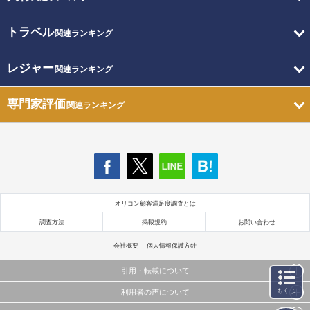
トラベル
関連ランキング
レジャー
関連ランキング
専門家評価
関連ランキング
オリコン顧客満足度調査とは
調査方法
掲載規約
お問い合わせ
会社概要
個人情報保護方針
引用・転載について
もくじ
利用者の声について
当サイトで公開されている情報（文字、写真、イラスト、画像データ等）及びこれらの配置・
編集および構造などについての著作権は株式会社oricon MEに帰属しております。