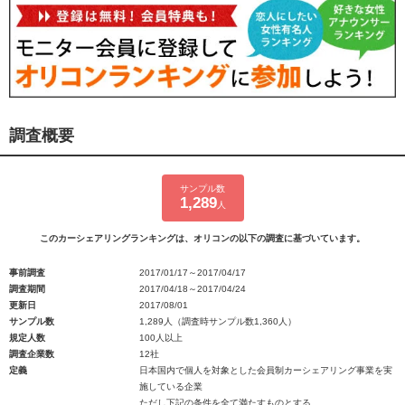
調査概要
サンプル数
1,289
人
このカーシェアリングランキングは、オリコンの以下の調査に基づいています。
事前調査
2017/01/17～2017/04/17
調査期間
2017/04/18～2017/04/24
更新日
2017/08/01
サンプル数
1,289人（調査時サンプル数1,360人）
規定人数
100人以上
調査企業数
12社
定義
日本国内で個人を対象とした会員制カーシェアリング事業を実
施している企業
ただし下記の条件を全て満たすものとする