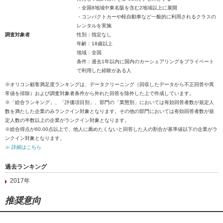
・全国8地域中東名阪を含む2地域以上に展開
・コンパクトカーや軽自動車など一般的に利用されるクラスの
レンタルを実施
調査対象者
性別：指定なし
年齢：18歳以上
地域：全国
条件：過去1年以内に国内のカーシェアリングをプライベート
で利用した経験がある人
※オリコン顧客満足度ランキングは、データクリーニング（回収したデータから不正回答や異
常値を排除）および調査対象者条件から外れた回答を除外した上で作成しています。
※「総合ランキング」、「評価項目別」、部門の「業態別」においては有効回答者数が規定人
数を満たした企業のみランクイン対象となります。その他の部門においては有効回答者数が規
定人数の半数以上の企業がランクイン対象となります。
※総合得点が60.00点以上で、他人に薦めたくないと回答した人の割合が基準値以下の企業がラ
ンクイン対象となります。
≫ 詳細はこちら
過去ランキング
2017年
推奨意向