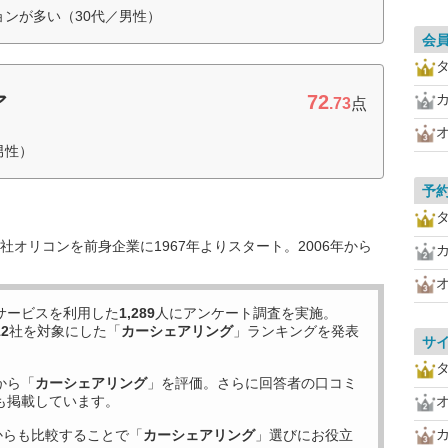
ョンが多い（30代／男性）
会
72
ア
.73
点
男性）
予
オリコンを前身企業に1967年よりスタート。2006年から
サービスを利用した
1,289
人にアンケート調査を実施。
12
社を対象にした「
カーシェアリング
」ランキングを発表
サ
から「
カーシェアリング
」を評価。さらに回答者の口コミ
も掲載しています。
からも比較することで「
カーシェアリング
」選びにお役立