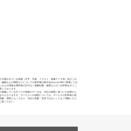
で公開されている情報（文字、写真、イラスト、画像データ等）及びこれ
・編集および構造などについての著作権は株式会社oricon MEに帰属してお
これらの情報を権利者の許可なく無断転載・複製などの二次利用を行うこ
禁じております。
で掲載しているすべての情報やデータは、当社の調査に基づいた結果から
ものとなりますが、サービスへの感想については、サービスの利用者が提
見解・感想となっており、当社の見解・意見ではないことをご理解いただ
ご覧ください。