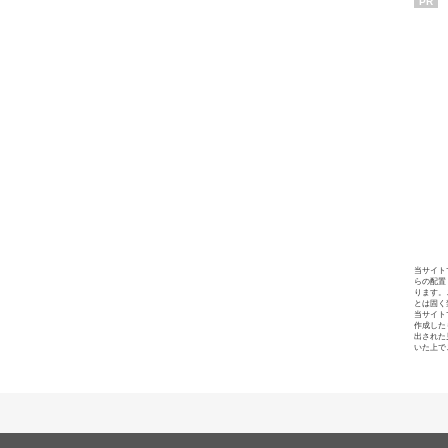
PR
当サイト
らの配置
ります。
とは固く
当サイト
作成した
出された
いた上で