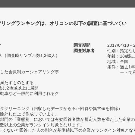
アリングランキングは、オリコンの以下の調査に基づいてい
7
調査期間
2017/04/18～2
調査対象者
性別：指定な
89人（調査時サンプル数1,360人）
年齢：18歳以
地域：全国
条件：過去1
した会員制カーシェアリング事
ートで
満たすものとする
含む2地域以上に展開
動車など一般的に利用されるク
タクリーニング（回収したデータから不正回答や異常値を排除）
除外した上で作成しています。
部門の「業態別」においては有効回答者数が規定人数を満たした企業の
数以上の企業がランクイン対象となります。
薦めたくないと回答した人の割合が基準値以下の企業がランクイン対象とな