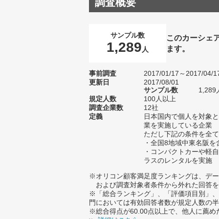
調査概要
サンプル数
このカーシェ
1,289
ます。
人
事前調査
2017/01/17～2017/04/1
更新日
2017/08/01
サンプル数
1,2
規定人数
100人以上
調査企業数
12社
定義
日本国内で個人を対象と
業を実施している企業
ただし下記の条件を全て
・全国8地域中東名阪を
・コンパクトカーや軽自
ラスのレンタルを実施
※オリコン顧客満足度ランキングは、デー
および調査対象者条件から外れた回答を
※「総合ランキング」、「評価項目別」、
門においては有効回答者数が規定人数の半
※総合得点が60.00点以上で、他人に