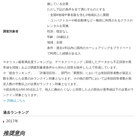
施している企業
ただし下記の条件を全て満たすものとする
・全国8地域中東名阪を含む2地域以上に展開
・コンパクトカーや軽自動車など一般的に利用されるクラスの
レンタルを実施
調査対象者
性別：指定なし
年齢：18歳以上
地域：全国
条件：過去1年以内に国内のカーシェアリングをプライベート
で利用した経験がある人
※オリコン顧客満足度ランキングは、データクリーニング（回収したデータから不正回答や異
常値を排除）および調査対象者条件から外れた回答を除外した上で作成しています。
※「総合ランキング」、「評価項目別」、部門の「業態別」においては有効回答者数が規定人
数を満たした企業のみランクイン対象となります。その他の部門においては有効回答者数が規
定人数の半数以上の企業がランクイン対象となります。
※総合得点が60.00点以上で、他人に薦めたくないと回答した人の割合が基準値以下の企業がラ
ンクイン対象となります。
≫ 詳細はこちら
過去ランキング
2017年
推奨意向