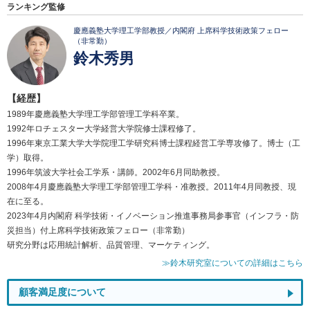
ランキング監修
慶應義塾大学理工学部教授／内閣府 上席科学技術政策フェロー
（非常勤）
鈴木秀男
【経歴】
1989年慶應義塾大学理工学部管理工学科卒業。
1992年ロチェスター大学経営大学院修士課程修了。
1996年東京工業大学大学院理工学研究科博士課程経営工学専攻修了。博士（工
学）取得。
1996年筑波大学社会工学系・講師。2002年6月同助教授。
2008年4月慶應義塾大学理工学部管理工学科・准教授。2011年4月同教授、現
在に至る。
2023年4月内閣府 科学技術・イノベーション推進事務局参事官（インフラ・防
災担当）付上席科学技術政策フェロー（非常勤）
研究分野は応用統計解析、品質管理、マーケティング。
≫鈴木研究室についての詳細はこちら
顧客満足度について