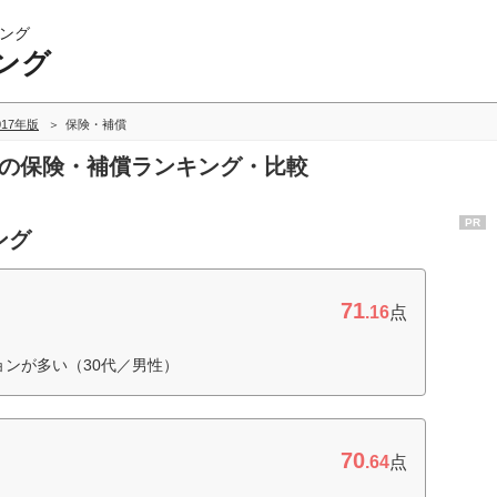
ング
ング
017年版
保険・補償
グの保険・補償ランキング・比較
PR
ング
71
.16
点
ョンが多い（30代／男性）
70
.64
点