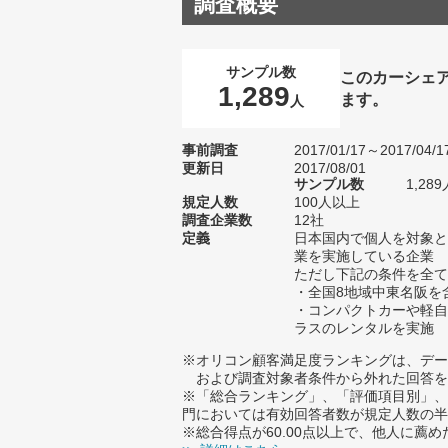
調査概要
サンプル数
このカーシェ
1,289
ます。
人
事前調査
2017/01/17～2017/04/1
更新日
2017/08/01
サンプル数
1,2
規定人数
100人以上
調査企業数
12社
定義
日本国内で個人を対象と
業を実施している企業
ただし下記の条件を全て
・全国8地域中東名阪を
・コンパクトカーや軽自
ラスのレンタルを実施
※オリコン顧客満足度ランキングは、デー
および調査対象者条件から外れた回答を
※「総合ランキング」、「評価項目別」、
門においては有効回答者数が規定人数の半
※総合得点が60.00点以上で、他人に