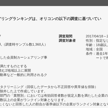
アリングランキングは、オリコンの以下の調査に基づいてい
7
調査期間
2017/04/18～2
調査対象者
性別：指定な
89人（調査時サンプル数1,360人）
年齢：18歳以
地域：全国
条件：過去1
した会員制カーシェアリング事
ートで
満たすものとする
含む2地域以上に展開
動車など一般的に利用されるク
タクリーニング（回収したデータから不正回答や異常値を排除）
除外した上で作成しています。
部門の「業態別」においては有効回答者数が規定人数を満たした企業の
数以上の企業がランクイン対象となります。
薦めたくないと回答した人の割合が基準値以下の企業がランクイン対象とな