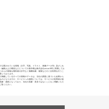
で公開されている情報（文字、写真、イラスト、画像データ等）及びこれ
・編集および構造などについての著作権は株式会社oricon MEに帰属してお
これらの情報を権利者の許可なく無断転載・複製などの二次利用を行うこ
禁じております。
で掲載しているすべての情報やデータは、当社の調査に基づいた結果から
ものとなりますが、サービスへの感想については、サービスの利用者が提
見解・感想となっており、当社の見解・意見ではないことをご理解いただ
ご覧ください。