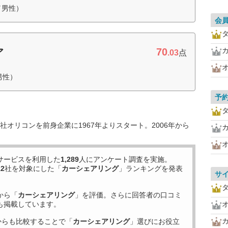
／男性）
会
70
ア
.03
点
男性）
予
オリコンを前身企業に1967年よりスタート。2006年から
サービスを利用した
1,289
人にアンケート調査を実施。
12
社を対象にした「
カーシェアリング
」ランキングを発表
サ
から「
カーシェアリング
」を評価。さらに回答者の口コミ
も掲載しています。
からも比較することで「
カーシェアリング
」選びにお役立