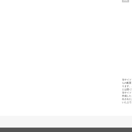
PR
当サイト
らの配置
ります。
とは固く
当サイト
作成した
出された
いた上で