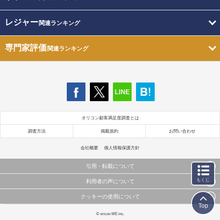
レジャー
関連ランキング
専門家評価
関連ランキング
オリコン顧客満足度調査とは
調査方法
掲載規約
お問い合わせ
会社概要
個人情報保護方針
引用・転載について
もくじ
利用者の声について
当サイトで公開されている情報（文字、写真、イラスト、画像データ等）及びこれらの配置・
編集および構造などについての著作権は株式会社oricon MEに帰属しております。
クッキーの使用について
当サイトに掲載している内容はすべてサービスの利用者が提出された見解・感想です。
これらの情報を権利者の許可なく無断転載・複製などの二次利用を行うことは固く禁じており
Top
弊社が内容について正確性を含め一切保証するものではありません。
ます。
このサイトでは Cookie を使用して、ユーザーに合わせたコンテンツや広告の表示、ソーシャル
© oricon ME inc.
弊社の見解・ 意見ではないことをご理解いただいた上でご覧ください。