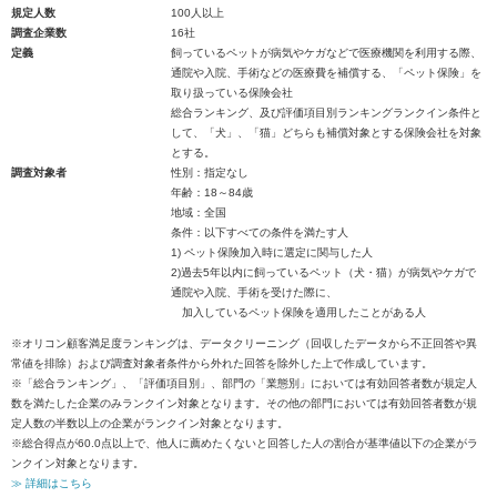
規定人数
100人以上
調査企業数
16社
定義
飼っているペットが病気やケガなどで医療機関を利用する際、
通院や入院、手術などの医療費を補償する、「ペット保険」を
取り扱っている保険会社
総合ランキング、及び評価項目別ランキングランクイン条件と
して、「犬」、「猫」どちらも補償対象とする保険会社を対象
とする。
調査対象者
性別：指定なし
年齢：18～84歳
地域：全国
条件：以下すべての条件を満たす人
1) ペット保険加入時に選定に関与した人
2)過去5年以内に飼っているペット（犬・猫）が病気やケガで
通院や入院、手術を受けた際に、
加入しているペット保険を適用したことがある人
※オリコン顧客満足度ランキングは、データクリーニング（回収したデータから不正回答や異
常値を排除）および調査対象者条件から外れた回答を除外した上で作成しています。
※「総合ランキング」、「評価項目別」、部門の「業態別」においては有効回答者数が規定人
数を満たした企業のみランクイン対象となります。その他の部門においては有効回答者数が規
定人数の半数以上の企業がランクイン対象となります。
※総合得点が60.0点以上で、他人に薦めたくないと回答した人の割合が基準値以下の企業がラ
ンクイン対象となります。
≫ 詳細はこちら