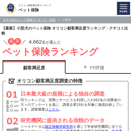
オリコン顧客満足度ランキング
ペット保険
おすすめのペット保険ランキング・比較
小型犬
【最新】小型犬のペット保険 オリコン顧客満足度ランキング・クチコミ比
較
4,662
最
新
／
／
名が選んだ
ペット保険ランキング
顧客満足度
FP評価
オリコン顧客満足度調査の特徴
日本最大級の規模による独自の調査
同ランキングは、実際にサービスを利用した4,662名の消費者の
方々のアンケートを基に、調査企業16社を対象に徹底比較してい
ます。調査概要は
こちら
。
研究機関に提供される信頼のデータ
ソースデータは
国立情報学研究所
を通じて学術研究機関に全て公