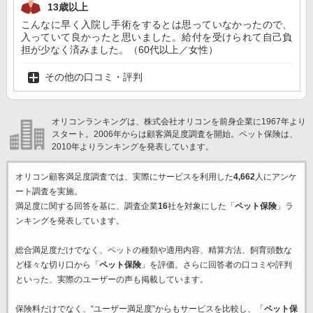
13歳以上
こんなに早く入院し手術をするとは思っていなかったので、
入っていて良かったと思いました。給付を受けられて自己負
担が少なく済みました。（60代以上／女性）
その他の口コミ・評判
オリコンランキングは、株式会社オリコンを前身企業に1967年より
スタート。2006年からは顧客満足度調査を開始。ペット保険は、
2010年よりランキングを発表しています。
オリコン顧客満足度調査では、実際にサービスを利用した
4,662
人にアンケ
ート調査を実施。
満足度に関する回答を基に、調査企業
16
社を対象にした「
ペット保険
」ラ
ンキングを発表しています。
総合満足度だけでなく、ペットの種類や適用内容、精算方法、飼育頭数な
ど様々な切り口から「
ペット保険
」を評価。さらに回答者の口コミや評判
といった、実際のユーザーの声も掲載しています。
保険料だけでなく、“ユーザー満足度”からもサービスを比較し、「
ペット保