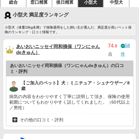
総合
窓口精算
後日精算
小型犬
中型犬
小型犬 満足度ランキング
小型犬（体重10kg未満）で保険適用をした飼い主が選んだ、満足度が高いペット保
険のランキング・口コミ情報です。
58
74
.9
あいおいニッセイ同和損保（ワンにゃん
deきゅん）
点
件
あいおいニッセイ同和損保（ワンにゃんdeきゅん）の口コ
ミ・評判
【ご加入のペット】犬：ミニチュア・シュナウザー／8
歳
病気の内容をわかりやすく丁寧に説明して頂き、保険の使用
範囲についてもわかりやすく話してくれました。（60代以上
／男性）
その他の口コミ・評判