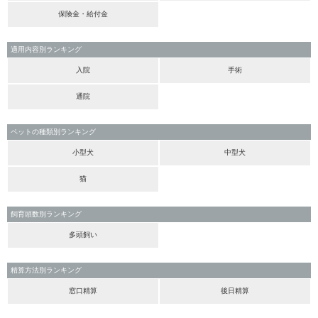
保険金・給付金
適用内容別ランキング
入院
手術
通院
ペットの種類別ランキング
小型犬
中型犬
猫
飼育頭数別ランキング
多頭飼い
精算方法別ランキング
窓口精算
後日精算