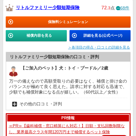
リトルファミリー少額短期保険
72
.3
点
68件
保険料シミュレーション
補償内容を見る
詳細を見る(公式ページ)
＞各項目の得点・口コミの詳細を見る
リトルファミリー少額短期保険の口コミ・評判
【ご加入のペット】犬：トイ・プードル／2歳
万一の備えなので高額受取りの必要はなく、補償と掛け金の
バランスが極めて良く思えた。請求に対する対応も迅速で、
少額でも補償対象になる点が嬉しい。（60代以上／女性）
その他の口コミ・評判
PR情報
≪PR≫【歯科補償・窓口精算にも対応！】日額・支払回数制限な
し、業界最高クラス年間120万円まで補償するペット保険