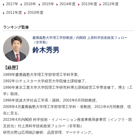
2017年
2016年
2015年
2014年度
2013年度
2012年度
2011年度
2010年度
ランキング監修
慶應義塾大学理工学部教授／内閣府 上席科学技術政策フェロー
（非常勤）
鈴木秀男
【経歴】
1989年慶應義塾大学理工学部管理工学科卒業。
1992年ロチェスター大学経営大学院修士課程修了。
1996年東京工業大学大学院理工学研究科博士課程経営工学専攻修了。博士（工
学）取得。
1996年筑波大学社会工学系・講師。2002年6月同助教授。
2008年4月慶應義塾大学理工学部管理工学科・准教授。2011年4月同教授、現
在に至る。
2023年4月内閣府 科学技術・イノベーション推進事務局参事官（インフラ・防
災担当）付上席科学技術政策フェロー（非常勤）
研究分野は応用統計解析、品質管理、マーケティング。