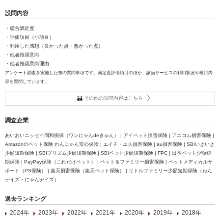
設問内容
・総合満足度
・評価項目（小項目）
・利用した感想（良かった点・悪かった点）
・他者推奨意向
・他者推奨意向理由
アンケート調査を実施した際の質問事項です。満足度評価項目のほか、該当サービスの利用状況や検討内
容を質問しています。
その他の設問内容はこちら
調査企業
あいおいニッセイ同和損保（ワンにゃんdeきゅん） | アイペット損害保険 | アニコム損害保険 |
Amazonのペット保険 わんにゃん安心保険 | エイチ・エス損害保険 | au損害保険 | SBIいきいき
少額短期保険 | SBIプリズム少額短期保険 | SBIペット少額短期保険 | FPC | 日本ペット少額短
期保険 | PayPay保険（これだけペット） | ペット＆ファミリー損害保険 | ペットメディカルサ
ポート（PS保険） | 楽天損害保険（楽天ペット保険） | リトルファミリー少額短期保険（わん
デイズ・にゃんデイズ）
過去ランキング
2024年
2023年
2022年
2021年
2020年
2019年
2018年