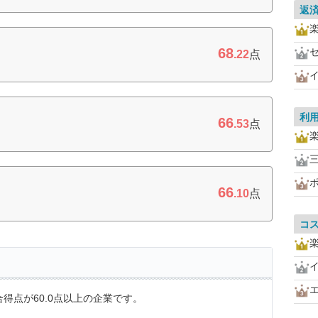
返
68
.22
点
利
66
.53
点
三
66
.10
点
コ
得点が60.0点以上の企業です。