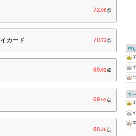
72
.08
点
70
ワイカード
.72
点
申
69
.62
点
サ
69
.52
点
68
.26
点