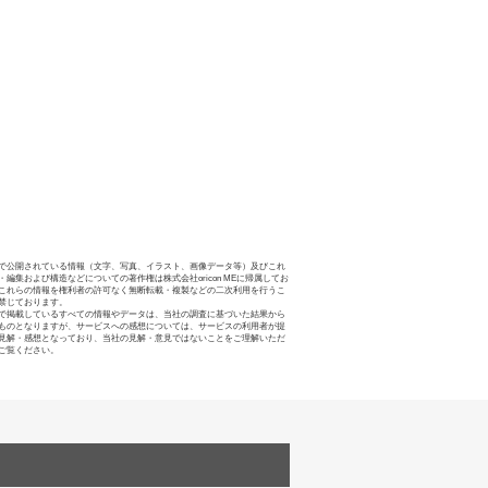
で公開されている情報（文字、写真、イラスト、画像データ等）及びこれ
・編集および構造などについての著作権は株式会社oricon MEに帰属してお
これらの情報を権利者の許可なく無断転載・複製などの二次利用を行うこ
禁じております。
で掲載しているすべての情報やデータは、当社の調査に基づいた結果から
ものとなりますが、サービスへの感想については、サービスの利用者が提
見解・感想となっており、当社の見解・意見ではないことをご理解いただ
ご覧ください。