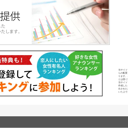
当サイト
らの配置
ります。
とは固く
当サイト
作成した
出された
いた上で