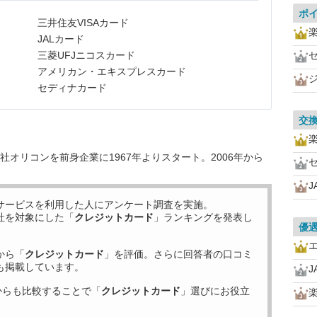
ポ
三井住友VISAカード
JALカード
三菱UFJニコスカード
アメリカン・エキスプレスカード
セディナカード
交
オリコンを前身企業に1967年よりスタート。2006年から
J
サービスを利用した
人にアンケート調査を実施。
社を対象にした「
クレジットカード
」ランキングを発表し
優
から「
クレジットカード
」を評価。さらに回答者の口コミ
も掲載しています。
J
からも比較することで「
クレジットカード
」選びにお役立