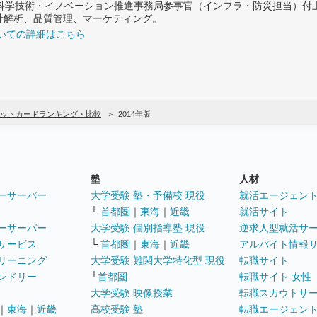
府 科学技術・イノベーション推進事務局参事官（インフラ・防災担当）
計解析、品質管理、マーケティング。
いての詳細はこちら
ットカードランキング・比較
2014年版
塾
人材
ーサーバー
大学受験 塾・予備校 現役
就活エージェン
└
首都圏
｜
東海
｜
近畿
就活サイト
ーサーバー
大学受験 個別指導塾 現役
逆求人型就活サ
サービス
└
首都圏
｜
東海
｜
近畿
アルバイト情報
リーニング
大学受験 難関大学特化型 現役
転職サイト
ンドリー
└
首都圏
転職サイト 女性
大学受験 映像授業
転職スカウトサ
｜
東海
｜
近畿
高校受験 塾
転職エージェン