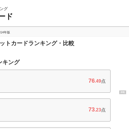
ング
ード
014年版
ジットカードランキング・比較
ンキング
76
.49
点
PR
73
.23
点