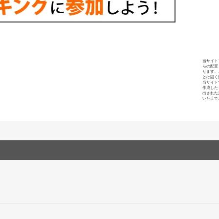
当サイト
らの配置
ります。
とは固く
当サイト
作成した
出された
いた上で