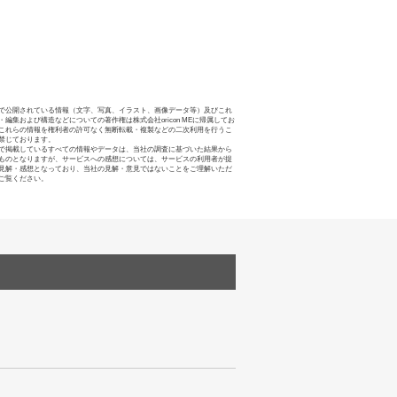
で公開されている情報（文字、写真、イラスト、画像データ等）及びこれ
・編集および構造などについての著作権は株式会社oricon MEに帰属してお
これらの情報を権利者の許可なく無断転載・複製などの二次利用を行うこ
禁じております。
で掲載しているすべての情報やデータは、当社の調査に基づいた結果から
ものとなりますが、サービスへの感想については、サービスの利用者が提
見解・感想となっており、当社の見解・意見ではないことをご理解いただ
ご覧ください。