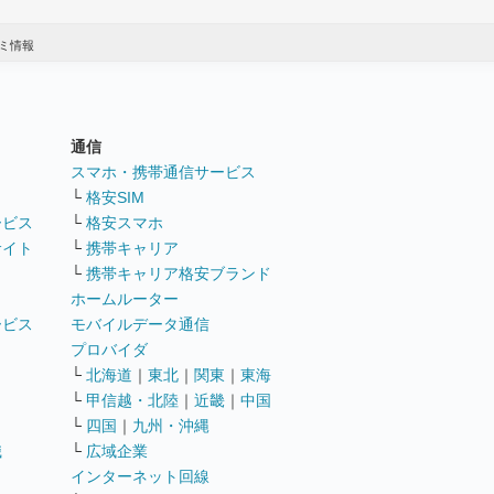
ミ情報
通信
ト
スマホ・携帯通信サービス
└
格安SIM
ービス
└
格安スマホ
サイト
└
携帯キャリア
└
携帯キャリア格安ブランド
ホームルーター
ービス
モバイルデータ通信
ト
プロバイダ
└
北海道
｜
東北
｜
関東
｜
東海
└
甲信越・北陸
｜
近畿
｜
中国
└
四国
｜
九州・沖縄
職
└
広域企業
インターネット回線