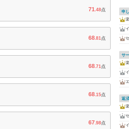
71
.48
点
申
68
.81
点
サ
68
.71
点
68
.15
点
返
67
.98
点