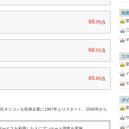
利
66
.98
点
三
66
.92
点
コ
65
.80
点
ポ
オリコンを前身企業に1967年よりスタート。2006年から
サービスを利用した
人にアンケート調査を実施。