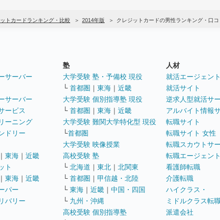
ットカードランキング・比較
2014年版
クレジットカードの男性ランキング・口コ
塾
人材
ーサーバー
大学受験 塾・予備校 現役
就活エージェン
└
首都圏
｜
東海
｜
近畿
就活サイト
ーサーバー
大学受験 個別指導塾 現役
逆求人型就活サ
サービス
└
首都圏
｜
東海
｜
近畿
アルバイト情報
リーニング
大学受験 難関大学特化型 現役
転職サイト
ンドリー
└
首都圏
転職サイト 女性
大学受験 映像授業
転職スカウトサ
｜
東海
｜
近畿
高校受験 塾
転職エージェン
ット
└
北海道
｜
東北
｜
北関東
看護師転職
｜
東海
｜
近畿
└
首都圏
｜
甲信越・北陸
介護転職
ーパー
└
東海
｜
近畿
｜
中国・四国
ハイクラス・
リバリー
└
九州・沖縄
ミドルクラス転
高校受験 個別指導塾
派遣会社