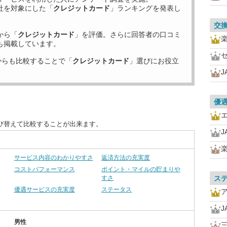
社を対象にした「
クレジットカード
」ランキングを発表し
交
から「
クレジットカード
」を評価。さらに回答者の口コミ
も掲載しています。
からも比較することで「
クレジットカード
」選びにお役立
J
優
び替えて比較することが出来ます。
J
サービス内容のわかりやすさ
返済方法の充実度
コストパフォーマンス
ポイント・マイルの貯まりや
すさ
ス
優遇サービスの充実度
ステータス
J
男性
三