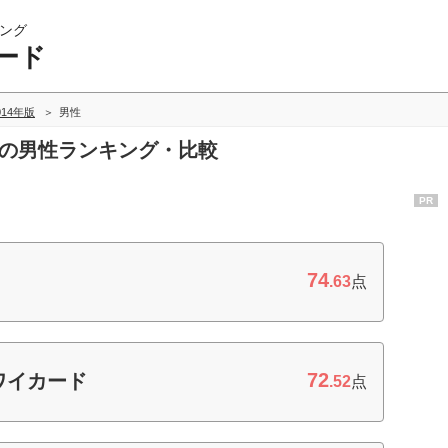
ング
ード
014年版
男性
ドの男性ランキング・比較
PR
74
.63
点
72
ワイカード
.52
点