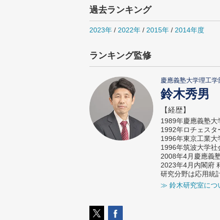
過去ランキング
2023年
/
2022年
/
2015年
/
2014年度
ランキング監修
慶應義塾大学理工学
鈴木秀男
【経歴】
1989年慶應義塾
1992年ロチェス
1996年東京工業
1996年筑波大学
2008年4月慶應
2023年4月内閣
研究分野は応用統
≫ 鈴木研究室につ