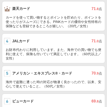
楽天カード
71
.8
点
カードを使って買い物するとポイントを貯めたり、ポイントを
使ったりがスムーズにできる。PINKカードの優待や女性特有の
保険なども登録できるところが嬉しい。（20代／女性）
JALカード
71
.0
点
お財布代わりに利用しています。また、海外での買い物でも便
利に使えて、保険も付いていて満足しています。（60代以上／
女性）
アメリカン・エキスプレス®・カード
70
.9
点
海外で盗難に遭った時の対応が物凄く良かったので、以来、安
心して使えていること。（50代／女性）
ビューカード
69
.8
点