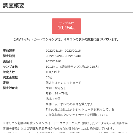
調査概要
サンプル数
10,154
人
このクレジットカードランキングは、オリコンの以下の調査に基づいています。
事前調査
2022/08/16～2022/09/16
調査期間
2022/09/20～2022/09/30
更新日
2023/02/01
サンプル数
10,154人（調査時サンプル数10,918人）
規定人数
100人以上
調査企業数
65社
定義
個人向けクレジットカード
調査対象者
性別：指定なし
年齢：18～79歳
地域：全国
条件：以下すべての条件を満たす人
1)1ヶ月に1回以上クレジットカードを利用している
2)自分名義のクレジットカードを利用している
※オリコン顧客満足度ランキングは、データクリーニング（回収したデータから不正回答や異
常値を排除）および調査対象者条件から外れた回答を除外した上で作成しています。