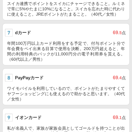
スイカ連携でポイントをスイカにチャージできること。ルミネ
で常に5%やたまに10%になること。スイカを忘れた時に代わり
に使えること。JREポイントがたまること。（40代／女性）
dカード
69
.5
点
年間100万円以上カード利用をする予定で、付与ポイント分で
年会費をペイ出来る目算で使用を決断。200万円超えると、年
間の利用特典のバックが11,000円分の電子利用券を貰える。
（60代以上／男性）
PayPayカード
69
.4
点
ワイモバイルを利用しているので、ポイントがたまりやすくて
ヤフーショッピングにも使えるので助かると思います。（40代
／女性）
イオンカード
69
.1
点
私が名義人で、家族が家族会員としてゴールドを持つことが出