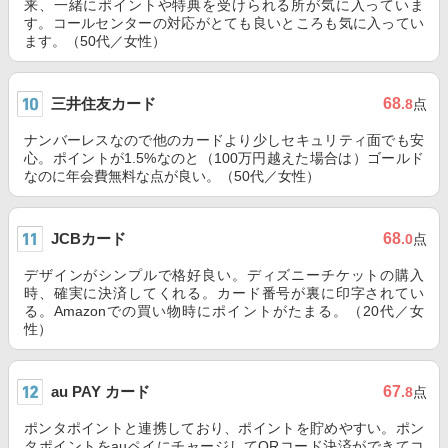
来、一緒にポイントや特典を受けられる所が気に入っていま
す。コールセンターの対応がとても良いところも気に入ってい
ます。（50代／女性）
三井住友カード
68
.8
点
ナンバーレスなので他のカードより少しセキュリティ面でも安
心。ポイントが1.5%なのと（100万円越えた場合は）ゴールド
なのに年会費無料な点が良い。（50代／女性）
JCBカード
68
.0
点
デザインがシンプルで格好良い。ディズニーチケットの購入
時、確実に決済してくれる。カード番号が裏に印字されてい
る。Amazonでの買い物時にポイントがたまる。（20代／女
性）
au PAY カード
67
.8
点
ポンタポイントと連携しており、ポイントを貯めやすい。ポン
タポイントをauペイにチャージしてQRコード決済ができてコ