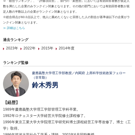
※「総合ランキング」、「評価項目別」、部門の「業態別」においては有効回答者数が規定人
数を満たした企業のみランクイン対象となります。その他の部門においては有効回答者数が規
定人数の半数以上の企業がランクイン対象となります。
※総合得点が60.0点以上で、他人に薦めたくないと回答した人の割合が基準値以下の企業がラ
ンクイン対象となります。
≫ 詳細はこちら
過去ランキング
2023年
2022年
2015年
2014年度
ランキング監修
慶應義塾大学理工学部教授／内閣府 上席科学技術政策フェロー
（非常勤）
鈴木秀男
【経歴】
1989年慶應義塾大学理工学部管理工学科卒業。
1992年ロチェスター大学経営大学院修士課程修了。
1996年東京工業大学大学院理工学研究科博士課程経営工学専攻修了。博士（工
学）取得。
1996年筑波大学社会工学系・講師。2002年6月同助教授。