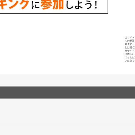
当サイト
らの配置
ります。
とは固く
当サイト
作成した
出された
いた上で