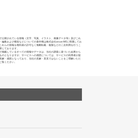
で公開されている情報（文字、写真、イラスト、画像データ等）及びこれ
・編集および構造などについての著作権は株式会社oricon MEに帰属してお
これらの情報を権利者の許可なく無断転載・複製などの二次利用を行うこ
禁じております。
で掲載しているすべての情報やデータは、当社の調査に基づいた結果から
ものとなりますが、サービスへの感想については、サービスの利用者が提
見解・感想となっており、当社の見解・意見ではないことをご理解いただ
ご覧ください。