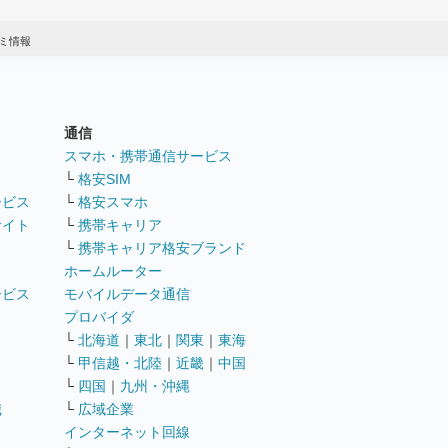
ミ情報
通信
ト
スマホ・携帯通信サービス
└
格安SIM
ービス
└
格安スマホ
サイト
└
携帯キャリア
└
携帯キャリア格安ブランド
ホームルーター
ービス
モバイルデータ通信
ト
プロバイダ
└
北海道
｜
東北
｜
関東
｜
東海
└
甲信越・北陸
｜
近畿
｜
中国
└
四国
｜
九州・沖縄
職
└
広域企業
インターネット回線