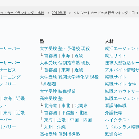
ットカードランキング・比較
2014年版
クレジットカードの旅行ランキング・口コ
塾
人材
ーサーバー
大学受験 塾・予備校 現役
就活エージェン
└
首都圏
｜
東海
｜
近畿
就活サイト
ーサーバー
大学受験 個別指導塾 現役
逆求人型就活サ
サービス
└
首都圏
｜
東海
｜
近畿
アルバイト情報
リーニング
大学受験 難関大学特化型 現役
転職サイト
ンドリー
└
首都圏
転職サイト 女性
大学受験 映像授業
転職スカウトサ
｜
東海
｜
近畿
高校受験 塾
転職エージェン
ット
└
北海道
｜
東北
｜
北関東
看護師転職
｜
東海
｜
近畿
└
首都圏
｜
甲信越・北陸
介護転職
ーパー
└
東海
｜
近畿
｜
中国・四国
ハイクラス・
リバリー
└
九州・沖縄
ミドルクラス転
高校受験 個別指導塾
派遣会社