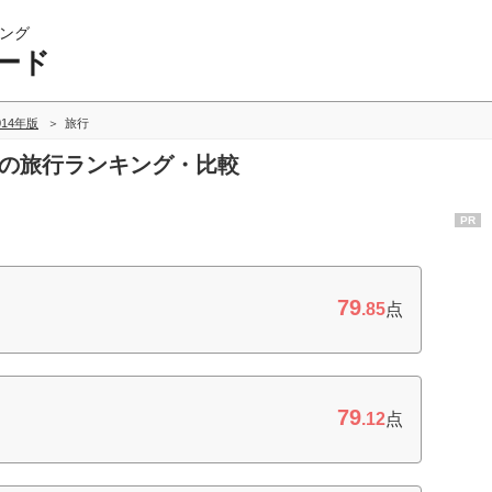
ング
ード
014年版
旅行
ドの旅行ランキング・比較
PR
79
.85
点
79
.12
点