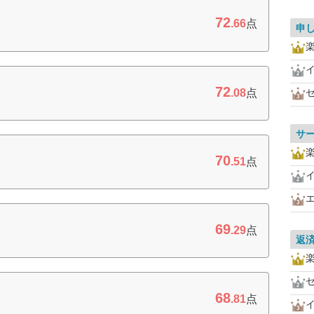
72
.66
点
申
72
.08
点
サ
70
.51
点
69
.29
点
返
68
.81
点