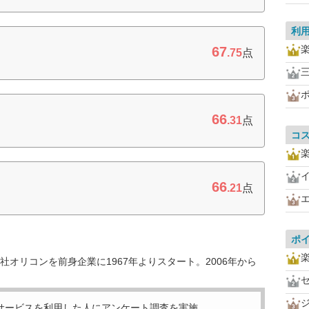
利
67
.75
点
三
66
.31
点
コ
66
.21
点
ポ
オリコンを前身企業に1967年よりスタート。2006年から
サービスを利用した
人にアンケート調査を実施。