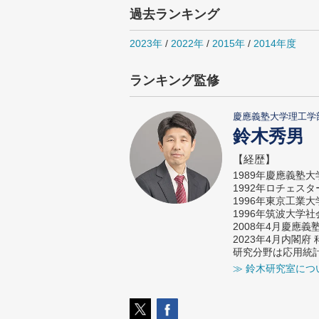
過去ランキング
2023年
/
2022年
/
2015年
/
2014年度
ランキング監修
慶應義塾大学理工学
鈴木秀男
【経歴】
1989年慶應義塾
1992年ロチェス
1996年東京工業
1996年筑波大学
2008年4月慶應
2023年4月内閣
研究分野は応用統
≫ 鈴木研究室につ