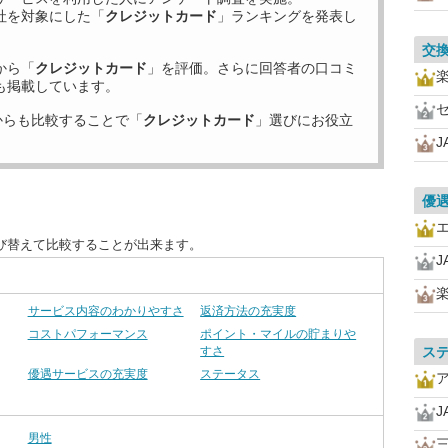
社を対象にした「
クレジットカード
」ランキングを発表し
交
から「
クレジットカード
」を評価。さらに回答者の口コミ
も掲載しています。
からも比較することで「
クレジットカード
」選びにお役立
J
優
び替えて比較することが出来ます。
J
サービス内容のわかりやすさ
返済方法の充実度
コストパフォーマンス
ポイント・マイルの貯まりや
すさ
ス
優遇サービスの充実度
ステータス
J
男性
三