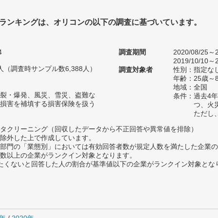
ランキングは、オリコンの以下の調査に基づいています。
4
調査期間
2020/08/25～2
2019/10/10～2
46人（調査時サンプル数6,388人）
調査対象者
性別：指定な
年齢：25歳～
地域：全国
裂・爆発、風災、雪災、盗難な
条件：過去4
損害を補填する損害保険を扱う
つ、火
ただし
タクリーニング（回収したデータから不正回答や異常値を排除）
除外した上で作成しています。
部門の「業態別」においては有効回答者数が規定人数を満たした企業の
数以上の企業がランクイン対象となります。
薦めたくないと回答した人の割合が基準値以下の企業がランクイン対象とな