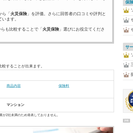
保
から「
火災保険
」を評価。さらに回答者の口コミや評判と
ています。
からも比較することで「
火災保険
」選びにお役立てくださ
サ
比較することが出来ます。
商品内容
保険料
マンション
業が2社未満のため発表しておりません。
PR