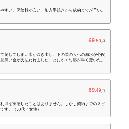
りやすい。保険料が安い。加入手続きから成約までが早い。
69
.50
点
って刺してしまい水が吹き出し、下の階の人への漏水が心配
お見舞い金が支払われました。とにかく対応が早く驚いた。
69
.49
点
に利点を実感したことはありません。しかし契約までのスピ
です。（30代／女性）