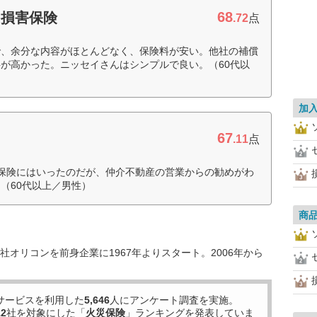
68
和損害保険
.72
点
で、余分な内容がほとんどなく、保険料が安い。他社の補償
が高かった。ニッセイさんはシンプルで良い。（60代以
加
67
.11
点
保険にはいったのだが、仲介不動産の営業からの勧めがわ
（60代以上／男性）
商
オリコンを前身企業に1967年よりスタート。2006年から
サービスを利用した
5,646
人にアンケート調査を実施。
12
社を対象にした「
火災保険
」ランキングを発表していま