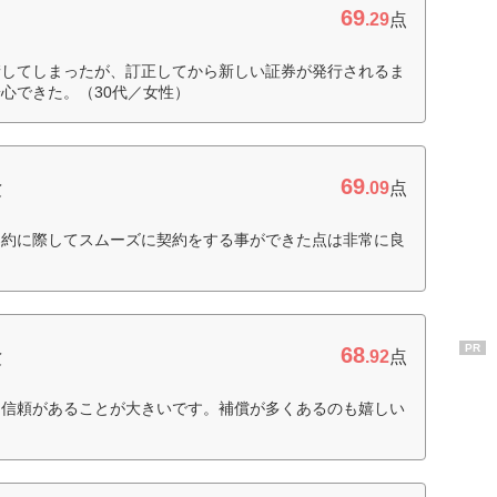
69
.29
点
請してしまったが、訂正してから新しい証券が発行されるま
心できた。（30代／女性）
69
険
.09
点
契約に際してスムーズに契約をする事ができた点は非常に良
PR
68
険
.92
点
、信頼があることが大きいです。補償が多くあるのも嬉しい