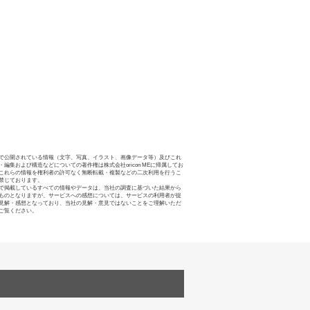
で公開されている情報（文字、写真、イラスト、画像データ等）及びこれ
・編集および構造などについての著作権は株式会社oricon MEに帰属してお
これらの情報を権利者の許可なく無断転載・複製などの二次利用を行うこ
禁じております。
で掲載しているすべての情報やデータは、当社の調査に基づいた結果から
ものとなりますが、サービスへの感想については、サービスの利用者が提
見解・感想となっており、当社の見解・意見ではないことをご理解いただ
ご覧ください。