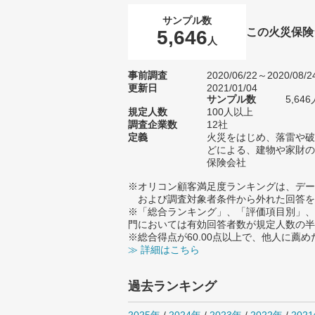
サンプル数
この火災保険
5,646
人
事前調査
2020/06/22～2020/08/2
更新日
2021/01/04
サンプル数
5,6
規定人数
100人以上
調査企業数
12社
定義
火災をはじめ、落雷や破
どによる、建物や家財の
保険会社
※オリコン顧客満足度ランキングは、デー
および調査対象者条件から外れた回答を
※「総合ランキング」、「評価項目別」、
門においては有効回答者数が規定人数の半
※総合得点が60.00点以上で、他人に
≫ 詳細はこちら
過去ランキング