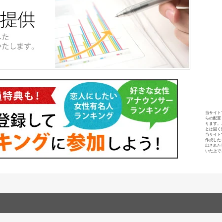
当サイト
らの配置
ります。
とは固く
当サイト
作成した
出された
いた上で