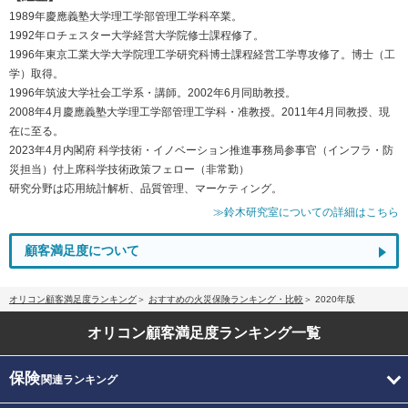
1989年慶應義塾大学理工学部管理工学科卒業。
1992年ロチェスター大学経営大学院修士課程修了。
1996年東京工業大学大学院理工学研究科博士課程経営工学専攻修了。博士（工
学）取得。
1996年筑波大学社会工学系・講師。2002年6月同助教授。
2008年4月慶應義塾大学理工学部管理工学科・准教授。2011年4月同教授、現
在に至る。
2023年4月内閣府 科学技術・イノベーション推進事務局参事官（インフラ・防
災担当）付上席科学技術政策フェロー（非常勤）
研究分野は応用統計解析、品質管理、マーケティング。
≫鈴木研究室についての詳細はこちら
顧客満足度について
オリコン顧客満足度ランキング
おすすめの火災保険ランキング・比較
2020年版
オリコン顧客満足度
ランキング一覧
保険
関連ランキング