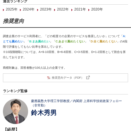
過去ランキング
2025年
2024年
2023年
2022年
2021年
2020年
推奨意向
調査企業のサービス利用者に、「どの程度その企業のサービスを推奨したいか」について「
A:
とても薦めたい
」「
B:まあ薦めたい
」「
C:あまり薦めたくない
」「
D:全く薦めたくない
」の4段
階で評価をしてもらい比率を算出しています。
※10段階聴取については、A=9-10回答、B=6-8回答、C=3-5回答、D=1-2回答として割合を算
出しております。
商標対象は、回答者数が100人以上の企業です。
推奨意向データ（PDF）
ランキング監修
慶應義塾大学理工学部教授／内閣府 上席科学技術政策フェロー
（非常勤）
鈴木秀男
【経歴】