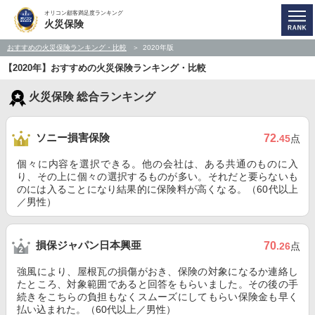
オリコン顧客満足度ランキング
火災保険
おすすめの火災保険ランキング・比較
2020年版
【2020年】おすすめの火災保険ランキング・比較
火災保険 総合ランキング
ソニー損害保険
72
.45
点
個々に内容を選択できる。他の会社は、ある共通のものに入
り、その上に個々の選択するものが多い。それだと要らないも
のには入ることになり結果的に保険料が高くなる。（60代以上
／男性）
損保ジャパン日本興亜
70
.26
点
強風により、屋根瓦の損傷がおき、保険の対象になるか連絡し
たところ、対象範囲であると回答をもらいました。その後の手
続きをこちらの負担もなくスムーズにしてもらい保険金も早く
払い込まれた。（60代以上／男性）