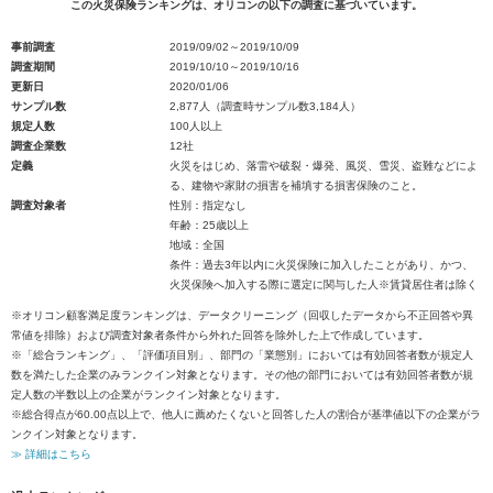
この火災保険ランキングは、オリコンの以下の調査に基づいています。
事前調査
2019/09/02～2019/10/09
調査期間
2019/10/10～2019/10/16
更新日
2020/01/06
サンプル数
2,877人（調査時サンプル数3,184人）
規定人数
100人以上
調査企業数
12社
定義
火災をはじめ、落雷や破裂・爆発、風災、雪災、盗難などによ
る、建物や家財の損害を補填する損害保険のこと。
調査対象者
性別：指定なし
年齢：25歳以上
地域：全国
条件：過去3年以内に火災保険に加入したことがあり、かつ、
火災保険へ加入する際に選定に関与した人※賃貸居住者は除く
※オリコン顧客満足度ランキングは、データクリーニング（回収したデータから不正回答や異
常値を排除）および調査対象者条件から外れた回答を除外した上で作成しています。
※「総合ランキング」、「評価項目別」、部門の「業態別」においては有効回答者数が規定人
数を満たした企業のみランクイン対象となります。その他の部門においては有効回答者数が規
定人数の半数以上の企業がランクイン対象となります。
※総合得点が60.00点以上で、他人に薦めたくないと回答した人の割合が基準値以下の企業がラ
ンクイン対象となります。
≫ 詳細はこちら