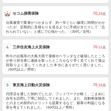
セコム損害保険
70
.24
点
台風被害で業者がつかまらず、約一年ぐらい修理に時間がかか
ったが、定期的に見積もりを送るように手紙がきたりして「忘
れられていない」と感じで心強かった。（30代／女性）
三井住友海上火災保険
70
.11
点
昨今の台風等の大風大雨で屋根やベランダなど破損したところ
が有り担当者に連絡を取ったところかなり早く見てくれて後は
段取りよく直してくれました本当にありがたく思いました。
（60代以上／男性）
東京海上日動火災保険
70
.10
点
代理店を通した契約でしたが、フットワークが軽く、こまめに
自宅を訪問し丁寧に対応してくれました。また、自動車保険等
とのまとめ契約のメリットも提案するなど、顧客の利益になる
形を考えてくれました。（60代以上／男性）