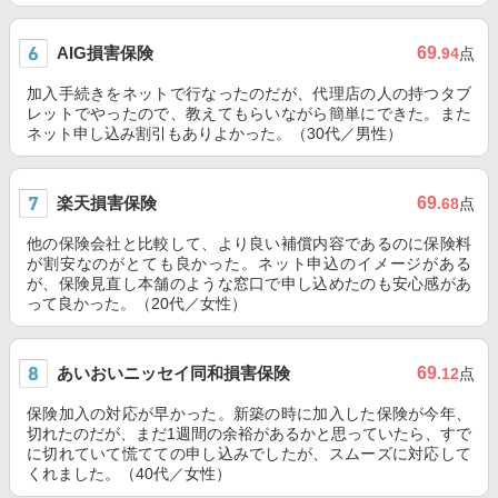
AIG損害保険
69
.94
点
加入手続きをネットで行なったのだが、代理店の人の持つタブ
レットでやったので、教えてもらいながら簡単にできた。また
ネット申し込み割引もありよかった。（30代／男性）
楽天損害保険
69
.68
点
他の保険会社と比較して、より良い補償内容であるのに保険料
が割安なのがとても良かった。ネット申込のイメージがある
が、保険見直し本舗のような窓口で申し込めたのも安心感があ
って良かった。（20代／女性）
あいおいニッセイ同和損害保険
69
.12
点
保険加入の対応が早かった。新築の時に加入した保険が今年、
切れたのだが、まだ1週間の余裕があるかと思っていたら、すで
に切れていて慌てての申し込みでしたが、スムーズに対応して
くれました。（40代／女性）