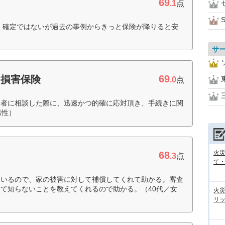
69
.1
点
S
 確定ではないが過去の事例からきっと保険が降りると安
サ
69
和損害保険
.0
点
当者に相談した際に、迅速かつ的確に応対頂き、手続きに関
男性）
火
68
.3
点
て
ているので、家の被害に対して補償してくれて助かる。審査
て知らないことを教えてくれるので助かる。（40代／女
火
リ