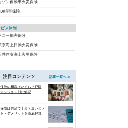
セゾン自動車火災保険
BI損害保険
ービス体制
ソニー損害保険
東京海上日動火災保険
三井住友海上火災保険
注目コンテンツ
記事一覧へ ≫
災保険の相場はいくら？戸建
・マンション別に解説
災保険は共済で十分？違いとメ
ット・デメリットを徹底解説