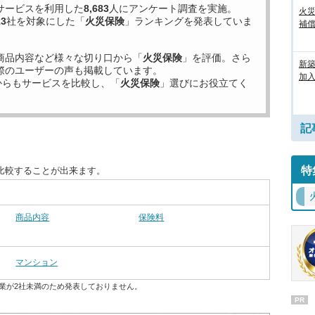
サービスを利用した
8,683
人にアンケート調査を実施。
火
13
社を対象にした「
火災保険
」ランキングを発表していま
補償
商品内容など様々な切り口から「
火災保険
」を評価。さら
新
際のユーザーの声も掲載しています。
加
からもサービスを比較し、「
火災保険
」選びにお役立てく
記
特
比較することが出来ます。
商品内容
保険料
マンション
業が2社未満のため発表しておりません。
PR