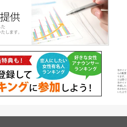
当サイト
らの配置
ります。
とは固く
当サイト
作成した
出された
いた上で