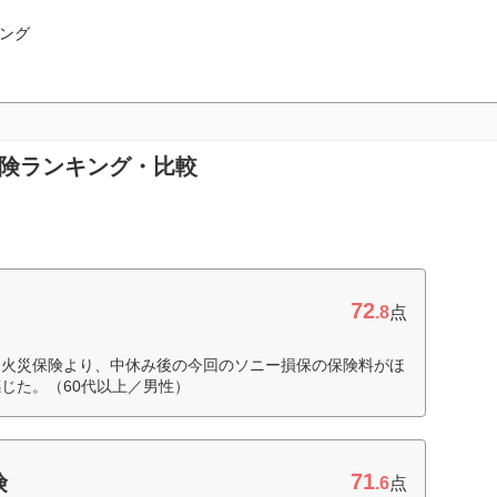
ング
保険ランキング・比較
72
.8
点
た火災保険より、中休み後の今回のソニー損保の保険料がほ
じた。（60代以上／男性）
71
険
.6
点