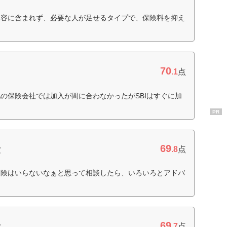
内容に含まれず、必要な人が足せるタイプで、保険料を抑え
70
.1
点
の保険会社では加入が間に合わなかったがSBIはすぐに加
PR
69
険
.8
点
保険はいらないなぁと思って相談したら、いろいろとアドバ
69
険
.7
点