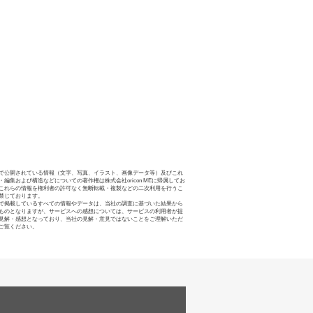
で公開されている情報（文字、写真、イラスト、画像データ等）及びこれ
・編集および構造などについての著作権は株式会社oricon MEに帰属してお
これらの情報を権利者の許可なく無断転載・複製などの二次利用を行うこ
禁じております。
で掲載しているすべての情報やデータは、当社の調査に基づいた結果から
ものとなりますが、サービスへの感想については、サービスの利用者が提
見解・感想となっており、当社の見解・意見ではないことをご理解いただ
ご覧ください。