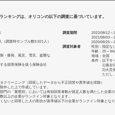
ランキングは、オリコンの以下の調査に基づいています。
1
調査期間
2022/08/12～2
2021/08/03～2
83人（調査時サンプル数9,921人）
2020/08/25～2
調査対象者
性別：指定な
年齢：25～84
裂・爆発、風災、雪災、盗難な
地域：全国
条件：以下す
する損害保険を扱う保険会社
1)過
2)火
ただし
タクリーニング（回収したデータから不正回答や異常値を排除）
除外した上で作成しています。
部門の「業態別」においては有効回答者数が規定人数を満たした企業の
数以上の企業がランクイン対象となります。
めたくないと回答した人の割合が基準値以下の企業がランクイン対象とな