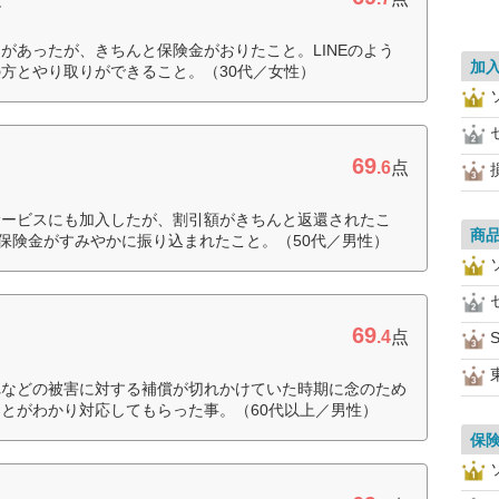
があったが、きちんと保険金がおりたこと。LINEのよう
加
方とやり取りができること。（30代／女性）
69
.6
点
サービスにも加入したが、割引額がきちんと返還されたこ
商
、保険金がすみやかに振り込まれたこと。（50代／男性）
69
.4
点
S
れなどの被害に対する補償が切れかけていた時期に念のため
とがわかり対応してもらった事。（60代以上／男性）
保