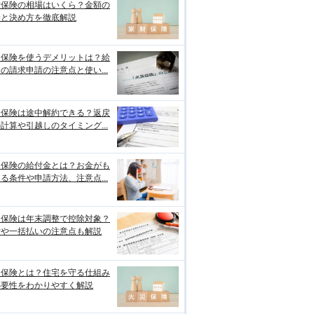
財保険の相場はいくら？金額の
安と決め方を徹底解説
災保険を使うデメリットは？給
の請求申請の注意点と使い...
災保険は途中解約できる？返戻
計算や引越しのタイミング...
災保険の給付金とは？お金がも
る条件や申請方法、注意点...
災保険は年末調整で控除対象？
貸や一括払いの注意点も解説
災保険とは？住宅を守る仕組み
必要性をわかりやすく解説