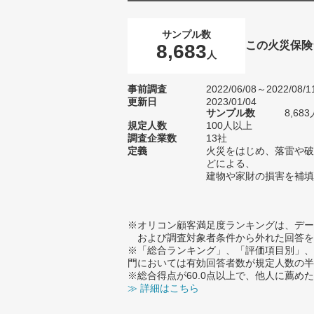
サンプル数
この火災保険
8,683
人
事前調査
2022/06/08～2022/08/1
更新日
2023/01/04
サンプル数
8,6
規定人数
100人以上
調査企業数
13社
定義
火災をはじめ、落雷や破
どによる、
建物や家財の損害を補填
※オリコン顧客満足度ランキングは、デー
および調査対象者条件から外れた回答を
※「総合ランキング」、「評価項目別」、
門においては有効回答者数が規定人数の半
※総合得点が60.0点以上で、他人に薦
≫ 詳細はこちら