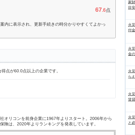
家
目
67
.6
点
り案内に表示され、更新手続きの時分かりやすくてよかっ
火
付金
火
金の
得点が60.0点以上の企業です。
火
らえ
火
賃
火
オリコンを前身企業に1967年よりスタート。2006年から
と
保険は、2020年よりランキングを発表しています。