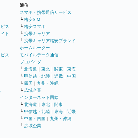
通信
ト
スマホ・携帯通信サービス
└
格安SIM
ービス
└
格安スマホ
サイト
└
携帯キャリア
└
携帯キャリア格安ブランド
ホームルーター
ービス
モバイルデータ通信
ト
プロバイダ
└
北海道
｜
東北
｜
関東
｜
東海
└
甲信越・北陸
｜
近畿
｜
中国
└
四国
｜
九州・沖縄
職
└
広域企業
インターネット回線
遣
└
北海道
｜
東北
｜
関東
└
甲信越・北陸
｜
東海
｜
近畿
ス
└
中国・四国
｜
九州・沖縄
└
広域企業