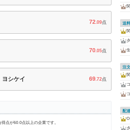
72
.09
点
送
70
.05
点
注
69
 ヨシケイ
.72
点
配
O
得点が60.0点以上の企業です。