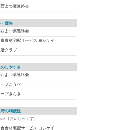
関西よつ葉連絡会
料・価格
関西よつ葉連絡会
夕食食材宅配サービス ヨシケイ
生活クラブ
文のしやすさ
関西よつ葉連絡会
コープこうべ
コープきんき
達時の利便性
isix（おいしっくす）
夕食食材宅配サービス ヨシケイ