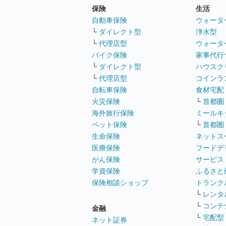
保険
生活
自動車保険
ウォータ
└
ダイレクト型
浄水型
└
代理店型
ウォータ
バイク保険
家事代行
└
ダイレクト型
ハウスク
└
代理店型
コインラ
自転車保険
食材宅配
火災保険
└
首都圏
海外旅行保険
ミールキ
ペット保険
└
首都圏
生命保険
ネットス
医療保険
フードデ
がん保険
サービス
学資保険
ふるさと
保険相談ショップ
トランク
└
レンタ
└
コンテ
金融
└
宅配型
ネット証券