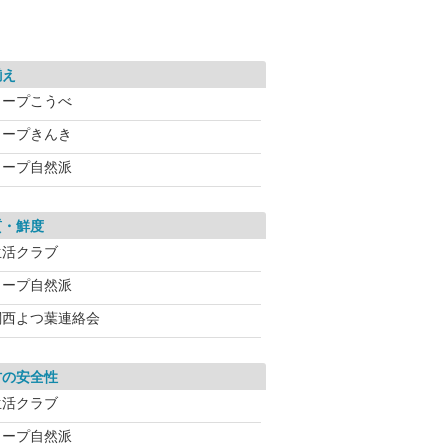
揃え
コープこうべ
コープきんき
コープ自然派
質・鮮度
生活クラブ
コープ自然派
関西よつ葉連絡会
材の安全性
生活クラブ
コープ自然派