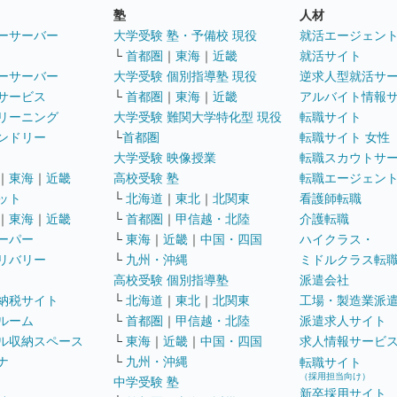
塾
人材
ーサーバー
大学受験 塾・予備校 現役
就活エージェン
└
首都圏
｜
東海
｜
近畿
就活サイト
ーサーバー
大学受験 個別指導塾 現役
逆求人型就活サ
サービス
└
首都圏
｜
東海
｜
近畿
アルバイト情報
リーニング
大学受験 難関大学特化型 現役
転職サイト
ンドリー
└
首都圏
転職サイト 女性
大学受験 映像授業
転職スカウトサ
｜
東海
｜
近畿
高校受験 塾
転職エージェン
ット
└
北海道
｜
東北
｜
北関東
看護師転職
｜
東海
｜
近畿
└
首都圏
｜
甲信越・北陸
介護転職
ーパー
└
東海
｜
近畿
｜
中国・四国
ハイクラス・
リバリー
└
九州・沖縄
ミドルクラス転
高校受験 個別指導塾
派遣会社
納税サイト
└
北海道
｜
東北
｜
北関東
工場・製造業派
ルーム
└
首都圏
｜
甲信越・北陸
派遣求人サイト
ル収納スペース
└
東海
｜
近畿
｜
中国・四国
求人情報サービ
ナ
└
九州・沖縄
転職サイト
（採用担当向け）
中学受験 塾
新卒採用サイト