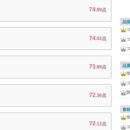
74
.89
点
品
74
.02
点
73
品
.89
点
72
）
.36
点
食
72
.12
点