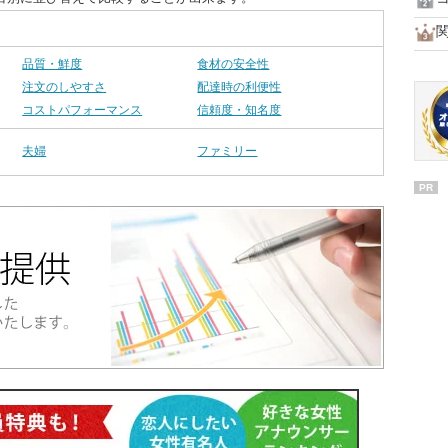
品質・鮮度
食材の安全性
注文のしやすさ
配達時の利便性
コストパフォーマンス
信頼度・知名度
夫婦
ファミリー
PR