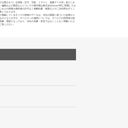
で公開されている情報（文字、写真、イラスト、画像データ等）及びこれ
・編集および構造などについての著作権は株式会社oricon MEに帰属してお
これらの情報を権利者の許可なく無断転載・複製などの二次利用を行うこ
禁じております。
で掲載しているすべての情報やデータは、当社の調査に基づいた結果から
ものとなりますが、サービスへの感想については、サービスの利用者が提
見解・感想となっており、当社の見解・意見ではないことをご理解いただ
ご覧ください。