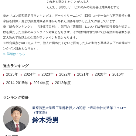
2)食材を購入したことがある人
ただし、お試しサービスのみの利用者は対象外とする
※オリコン顧客満足度ランキングは、データクリーニング（回収したデータから不正回答や異
常値を排除）および調査対象者条件から外れた回答を除外した上で作成しています。
※「総合ランキング」、「評価項目別」、部門の「業態別」においては有効回答者数が規定人
数を満たした企業のみランクイン対象となります。その他の部門においては有効回答者数が規
定人数の半数以上の企業がランクイン対象となります。
※総合得点が60.0点以上で、他人に薦めたくないと回答した人の割合が基準値以下の企業がラ
ンクイン対象となります。
≫ 詳細はこちら
過去ランキング
2025年
2024年
2023年
2022年
2021年
2020年
2016年
2014-2015年
2014年度
2013年度
ランキング監修
慶應義塾大学理工学部教授／内閣府 上席科学技術政策フェロー
（非常勤）
鈴木秀男