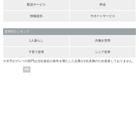
配送サービス
料金
情報提供
サポートサービス
世帯別ランキング
1人暮らし
共働き世帯
子育て世帯
シニア世帯
※文字がグレーの部門は当社規定の条件を満たした企業が2社未満のため発表しておりません。
PR