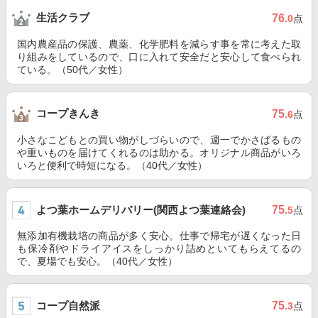
生活クラブ
76
.0
点
国内農産品の保護、農薬、化学肥料を減らす事を常に考えた取
り組みをしているので、口に入れて安全だと安心して食べられ
ている。（50代／女性）
コープきんき
75
.6
点
小さなこどもとの買い物がしづらいので、週一でかさばるもの
や重いものを届けてくれるのは助かる。オリジナル商品がいろ
いろと便利で時短になる。（40代／女性）
よつ葉ホームデリバリー(関西よつ葉連絡会)
75
.5
点
無添加有機栽培の商品が多く安心。仕事で帰宅が遅くなった日
も保冷剤やドライアイスをしっかり詰めといてもらえてるの
で、夏場でも安心。（40代／女性）
コープ自然派
75
.3
点