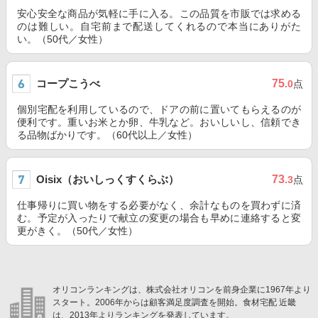
安心安全な商品が気軽に手に入る。この品質を市販では求める
のは難しい。自宅前まで配送してくれるので本当にありがた
い。（50代／女性）
コープこうべ
75
.0
点
個別宅配を利用しているので、ドアの前に置いてもらえるのが
便利です。重いお米とか卵、牛乳など。おいしいし、信頼でき
る品物ばかりです。（60代以上／女性）
Oisix（おいしっくすくらぶ）
73
.3
点
仕事帰りに買い物をする必要がなく、余計なものを買わずに済
む。予定が入ったりで献立の変更の場合も早めに連絡すると変
更がきく。（50代／女性）
オリコンランキングは、株式会社オリコンを前身企業に1967年より
スタート。2006年からは顧客満足度調査を開始。食材宅配 近畿
は、2013年よりランキングを発表しています。