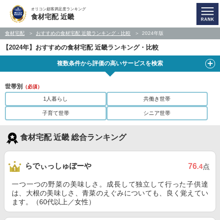
オリコン顧客満足度ランキング
食材宅配 近畿
食材宅配
おすすめの食材宅配 近畿ランキング・比較
2024年版
【2024年】おすすめの食材宅配 近畿ランキング・比較
複数条件から評価の高いサービスを検索
世帯別
（必須）
1人暮らし
共働き世帯
子育て世帯
シニア世帯
食材宅配 近畿 総合ランキング
らでぃっしゅぼーや
76
.4
点
一つ一つの野菜の美味しさ。成長して独立して行った子供達
は、大根の美味しさ、青菜のえぐみについても、良く覚えてい
ます。（60代以上／女性）