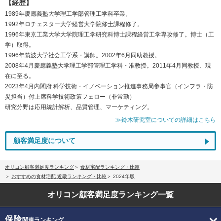
【経歴】
1989年慶應義塾大学理工学部管理工学科卒業。
1992年ロチェスター大学経営大学院修士課程修了。
1996年東京工業大学大学院理工学研究科博士課程経営工学専攻修了。博士（工
学）取得。
1996年筑波大学社会工学系・講師。2002年6月同助教授。
2008年4月慶應義塾大学理工学部管理工学科・准教授。2011年4月同教授、現
在に至る。
2023年4月内閣府 科学技術・イノベーション推進事務局参事官（インフラ・防
災担当）付上席科学技術政策フェロー（非常勤）
研究分野は応用統計解析、品質管理、マーケティング。
≫鈴木研究室についての詳細はこちら
顧客満足度について
オリコン顧客満足度ランキング
食材宅配ランキング・比較
おすすめの食材宅配 近畿ランキング・比較
2024年版
オリコン顧客満足度
ランキング一覧
保険
関連ランキング