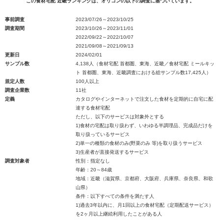
この食材宅配 近畿ランキングは、オリコンの以下の調査に基づいています。
事前調査
2023/07/26～2023/10/25
調査期間
2023/10/26～2023/11/01
2022/09/22～2022/10/07
2021/09/08～2021/09/13
更新日
2024/02/01
サンプル数
4,138人（食材宅配 首都圏、東海、近畿／食材宅配 ミールキッ
ト 首都圏、東海、近畿調査における総サンプル数17,425人）
規定人数
100人以上
調査企業数
11社
定義
カタログやインターネットで注文した食材を定期的に自宅に配
達する食材宅配
ただし、以下のサービスは対象外とする
1)食材の宅配は取り扱わず、いわゆる半調理品、完成品だけを
取り扱っているサービス
2)単一の種類の食材のみ(野菜のみ 等)を取り扱うサービス
3)生産者が直接発送するサービス
調査対象者
性別：指定なし
年齢：20～84歳
地域：近畿（滋賀県、京都府、大阪府、兵庫県、奈良県、和歌
山県）
条件：以下すべての条件を満たす人
1)過去3年以内に、月1回以上の食材宅配（定期配送サービス）
を2ヶ月以上継続利用したことがある人