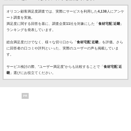
オリコン顧客満足度調査では、実際にサービスを利用した
4,138
人にアンケ
ート調査を実施。
満足度に関する回答を基に、調査企業
11
社を対象にした「
食材宅配 近畿
」
ランキングを発表しています。
総合満足度だけでなく、様々な切り口から「
食材宅配 近畿
」を評価。さら
に回答者の口コミや評判といった、実際のユーザーの声も掲載していま
す。
サービス検討の際、“ユーザー満足度”からも比較することで「
食材宅配 近
畿
」選びにお役立てください。
PR