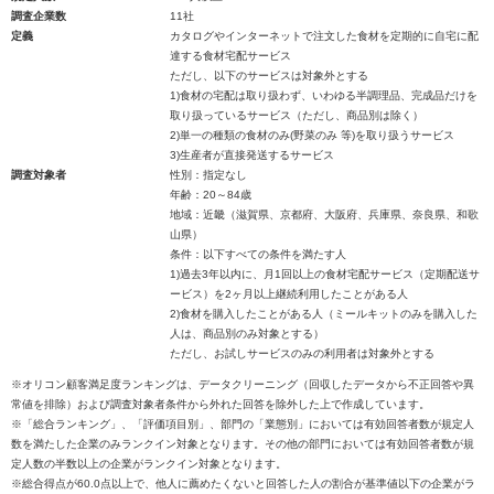
調査企業数
11社
定義
カタログやインターネットで注文した食材を定期的に自宅に配
達する食材宅配サービス
ただし、以下のサービスは対象外とする
1)食材の宅配は取り扱わず、いわゆる半調理品、完成品だけを
取り扱っているサービス（ただし、商品別は除く）
2)単一の種類の食材のみ(野菜のみ 等)を取り扱うサービス
3)生産者が直接発送するサービス
調査対象者
性別：指定なし
年齢：20～84歳
地域：近畿（滋賀県、京都府、大阪府、兵庫県、奈良県、和歌
山県）
条件：以下すべての条件を満たす人
1)過去3年以内に、月1回以上の食材宅配サービス（定期配送サ
ービス）を2ヶ月以上継続利用したことがある人
2)食材を購入したことがある人（ミールキットのみを購入した
人は、商品別のみ対象とする）
ただし、お試しサービスのみの利用者は対象外とする
※オリコン顧客満足度ランキングは、データクリーニング（回収したデータから不正回答や異
常値を排除）および調査対象者条件から外れた回答を除外した上で作成しています。
※「総合ランキング」、「評価項目別」、部門の「業態別」においては有効回答者数が規定人
数を満たした企業のみランクイン対象となります。その他の部門においては有効回答者数が規
定人数の半数以上の企業がランクイン対象となります。
※総合得点が60.0点以上で、他人に薦めたくないと回答した人の割合が基準値以下の企業がラ