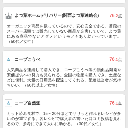
よつ葉ホームデリバリー(関西よつ葉連絡会)
76
.2
点
オーガニック商品を扱っているので、安心安全である。普段の
スーパー店頭では販売していない商品が充実していて、よつ葉
にある商品でないとダメというモノもあり助かっています。
（50代／女性）
コープこうべ
76
.1
点
人気商品を連続して購入でき、コープこうべ製の類似品開発や
安価提供への努力も見られる。全国の物産を購入でき、土産な
どに便利。大量の日用品を配達してくれる。配達担当者が気持
ちいい。（60代以上／女性）
コープ自然派
76
.1
点
カット済み食材で、15～20分ほどでササッと作れるレシピが多
いのが重宝する。各レシピで購入者の書いた口コミ投稿を見れ
るので、参考にできて大いに助かる。（30代／女性）