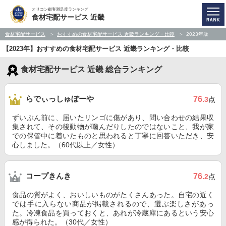
オリコン顧客満足度ランキング
食材宅配サービス 近畿
食材宅配サービス
おすすめの食材宅配サービス 近畿ランキング・比較
2023年版
【2023年】おすすめの食材宅配サービス 近畿ランキング・比較
食材宅配サービス 近畿 総合ランキング
らでぃっしゅぼーや
76
.3
点
ずいぶん前に、届いたリンゴに傷があり、問い合わせの結果収
集されて、その後動物が噛んだりしたのではないこと、我が家
での保管中に着いたものと思われると丁寧に回答いただき、安
心しました。（60代以上／女性）
コープきんき
76
.2
点
食品の質がよく、おいしいものがたくさんあった。自宅の近く
では手に入らない商品が掲載されるので、選ぶ楽しさがあっ
た。冷凍食品を買っておくと、あれが冷蔵庫にあるという安心
感が得られた。（30代／女性）