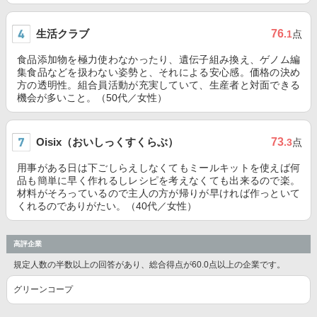
生活クラブ
76
.1
点
食品添加物を極力使わなかったり、遺伝子組み換え、ゲノム編
集食品などを扱わない姿勢と、それによる安心感。価格の決め
方の透明性。組合員活動が充実していて、生産者と対面できる
機会が多いこと。（50代／女性）
Oisix（おいしっくすくらぶ）
73
.3
点
用事がある日は下ごしらえしなくてもミールキットを使えば何
品も簡単に早く作れるしレシピを考えなくても出来るので楽。
材料がそろっているので主人の方が帰りが早ければ作っといて
くれるのでありがたい。（40代／女性）
高評企業
規定人数の半数以上の回答があり、総合得点が60.0点以上の企業です。
グリーンコープ